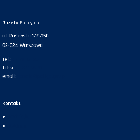
Gazeta Policyjna
ul. Puławska 148/150
02-624 Warszawa
tel.:
47 72 161 26
faks:
47 72 168 67
email:
gazeta@policja.gov.pl
Kontakt
Redakcja
Reklama