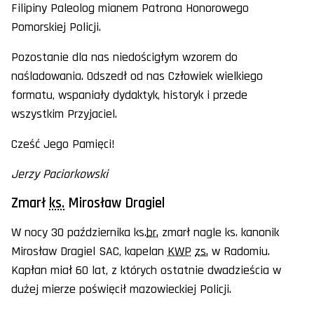
Filipiny Paleolog mianem Patrona Honorowego
Pomorskiej Policji.
Pozostanie dla nas niedościgłym wzorem do
naśladowania. Odszedł od nas Człowiek wielkiego
formatu, wspaniały dydaktyk, historyk i przede
wszystkim Przyjaciel.
Cześć Jego Pamięci!
Jerzy Paciorkowski
Zmarł
ks.
Mirosław Dragiel
W nocy 30 października ks.
br.
zmarł nagle ks. kanonik
Mirosław Dragiel SAC, kapelan
KWP
zs.
w Radomiu.
Kapłan miał 60 lat, z których ostatnie dwadzieścia w
dużej mierze poświęcił mazowieckiej Policji.