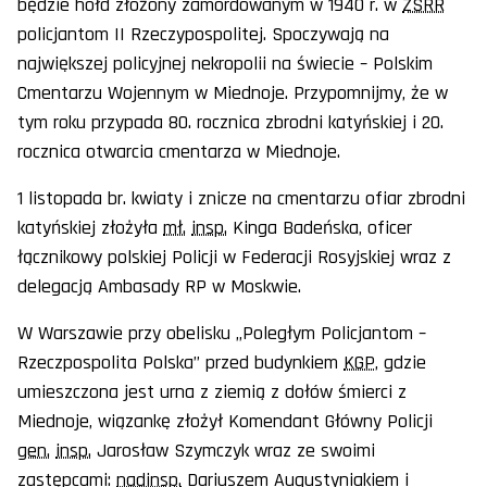
będzie hołd złożony zamordowanym w 1940 r. w
ZSRR
policjantom II Rzeczypospolitej. Spoczywają na
największej policyjnej nekropolii na świecie – Polskim
Cmentarzu Wojennym w Miednoje. Przypomnijmy, że w
tym roku przypada 80. rocznica zbrodni katyńskiej i 20.
rocznica otwarcia cmentarza w Miednoje.
1 listopada br. kwiaty i znicze na cmentarzu ofiar zbrodni
katyńskiej złożyła
mł.
insp.
Kinga Badeńska, oficer
łącznikowy polskiej Policji w Federacji Rosyjskiej wraz z
delegacją Ambasady RP w Moskwie.
W Warszawie przy obelisku „Poległym Policjantom –
Rzeczpospolita Polska” przed budynkiem
KGP
, gdzie
umieszczona jest urna z ziemią z dołów śmierci z
Miednoje, wiązankę złożył Komendant Główny Policji
gen.
insp.
Jarosław Szymczyk wraz ze swoimi
zastępcami:
nadinsp.
Dariuszem Augustyniakiem i