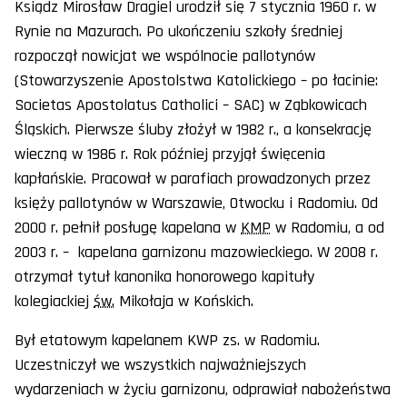
Ksiądz Mirosław Dragiel urodził się 7 stycznia 1960 r. w
Rynie na Mazurach. Po ukończeniu szkoły średniej
rozpoczął nowicjat we wspólnocie pallotynów
(Stowarzyszenie Apostolstwa Katolickiego – po łacinie:
Societas Apostolatus Catholici – SAC) w Ząbkowicach
Śląskich. Pierwsze śluby złożył w 1982 r., a konsekrację
wieczną w 1986 r. Rok później przyjął święcenia
kapłańskie. Pracował w parafiach prowadzonych przez
księży pallotynów w Warszawie, Otwocku i Radomiu. Od
2000 r. pełnił posługę kapelana w
KMP
w Radomiu, a od
2003 r. – kapelana garnizonu mazowieckiego. W 2008 r.
otrzymał tytuł kanonika honorowego kapituły
kolegiackiej
św.
Mikołaja w Końskich.
Był etatowym kapelanem KWP zs. w Radomiu.
Uczestniczył we wszystkich najważniejszych
wydarzeniach w życiu garnizonu, odprawiał nabożeństwa