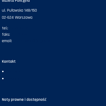
Gazeta Policyjna
ul. Puławska 148/150
02-624 Warszawa
tel.:
47 72 161 26
faks:
47 72 168 67
email:
gazeta@policja.gov.pl
Kontakt
Redakcja
Reklama
Noty prawne i dostępność