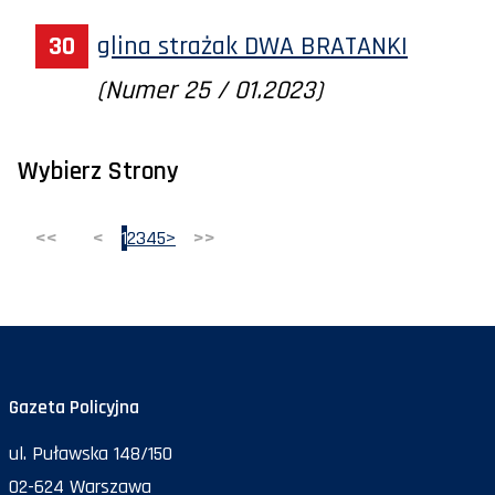
glina strażak DWA BRATANKI
(Numer 25 / 01.2023)
Wybierz Strony
<<
<
1
2
3
4
5
>
>>
Gazeta Policyjna
ul. Puławska 148/150
02-624 Warszawa