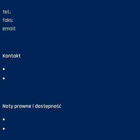
tel.:
47 72 161 26
faks:
47 72 168 67
email:
gazeta@policja.gov.pl
Kontakt
Redakcja
Reklama
Noty prawne i dostępność
Deklaracja dostępności
Polityka prywatności