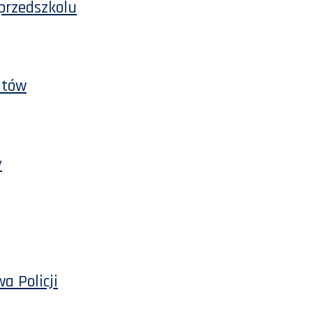
 przedszkolu
ntów
y
a Policji