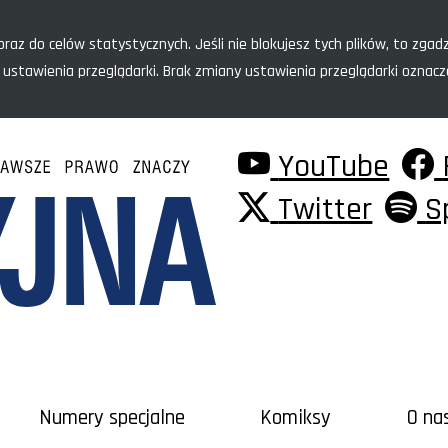
raz do celów statystycznych. Jeśli nie blokujesz tych plików, to zgadz
 ustawienia przeglądarki. Brak zmiany ustawienia przeglądarki oznac
YouTube
Twitter
S
Numery specjalne
Komiksy
O na