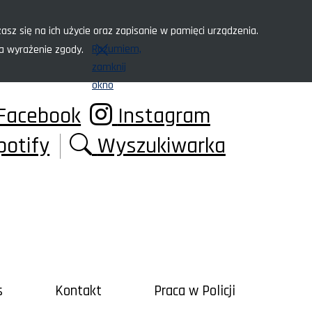
asz się na ich użycie oraz zapisanie w pamięci urządzenia.
Rozumiem,
za wyrażenie zgody.
zamknij
okno
Facebook
Instagram
potify
Wyszukiwarka
s
Kontakt
Praca w Policji