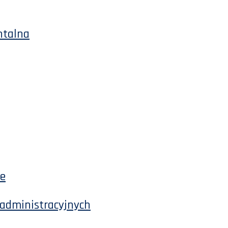
ntalna
ne
 administracyjnych