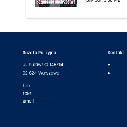
plik pdf, 9.36 MB
Gazeta Policyjna
Kontakt
ul. Puławska 148/150
Redakc
02-624 Warszawa
Rekla
tel.:
47 72 161 26
faks:
47 72 168 67
email:
gazeta@policja.gov.pl