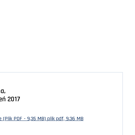
a,
ień 2017
 (Plik PDF - 9,35 MB)
plik pdf, 9.36 MB