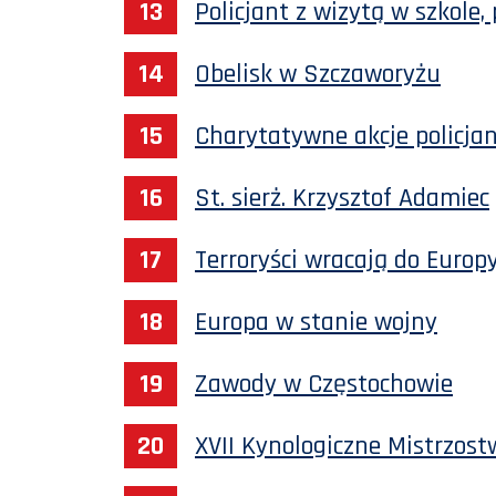
Policjant z wizytą w szkole,
Obelisk w Szczaworyżu
Charytatywne akcje policja
St. sierż. Krzysztof Adamiec
Terroryści wracają do Europ
Europa w stanie wojny
Zawody w Częstochowie
XVII Kynologiczne Mistrzostw