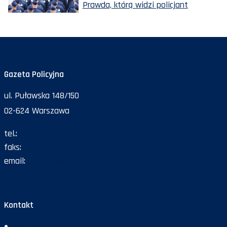
Prawda, którą widzi policjant
Gazeta Policyjna
ul. Puławska 148/150
02-624 Warszawa
tel.:
47 72 161 26
faks:
47 72 168 67
email:
gazeta@policja.gov.pl
Kontakt
Redakcja