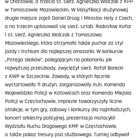
w Chorzowie, a trzecia st. sierż. Agnieszka Walczak z KPP
w Tomaszowie Mazowieckim. W klasyfikacji drużynowej
drugie miejsce zajęli Daniel Orsag i Miroslav Holy z Czech,
a na trzecim uplasowali się sierż. sztab. Radosław Kafar
i st. sierż. Agnieszka Walczak z Tomaszowa
Mazowieckiego, która otrzymała także puchar za styl
jazdy i trofeum dla najlepszej amazonki. W konkursie
„Potęga skoków”, polegającym na pokonaniu jak
najwyższej przeszkody, zwyciężył sierż. Rafał Borecki
z KWP w Szczecinie. Zawody, w których łącznie
wystartowało 11 drużyn, zorganizowały m.in. Komenda
Wojewódzka Policji w Katowicach oraz Komenda Miejska
Policji w Częstochowie. Imprezie towarzyszyły liczne
atrakcje, w tym gry, zabawy i konkursy dla najmłodszych,
koncert orkiestry policyjnej, prezentacja motocykli
Wydziału Ruchu Drogowego KMP w Częstochowie,
a także pokaz tresury psa służbowego. Turniej odbywał