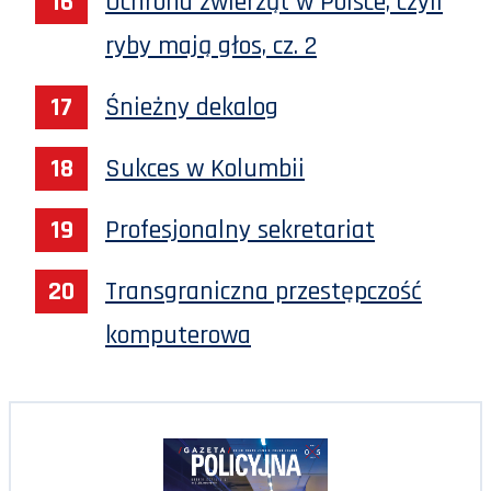
Ochrona zwierząt w Polsce, czyli
ryby mają głos, cz. 2
Śnieżny dekalog
Sukces w Kolumbii
Profesjonalny sekretariat
Transgraniczna przestępczość
komputerowa