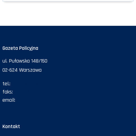
Gazeta Policyjna
ul. Puławska 148/150
02-624 Warszawa
tel.:
47 72 161 26
faks:
47 72 168 67
email:
gazeta@policja.gov.pl
Kontakt