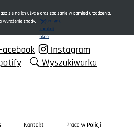
asz się na ich użycie oraz zapisanie w pamięci urządzenia.
Rozumiem,
za wyrażenie zgody.
zamknij
okno
Facebook
Instagram
potify
Wyszukiwarka
s
Kontakt
Praca w Policji