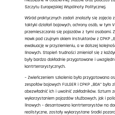
Szczytu Europejskiej Wspólnoty Politycznej.
Wśród praktycznych zadań znalazły się zajęcia z:
taktyki działań bojowych, ochrony osób, w tym
V
przemieszczania się pojazdów z tymi osobami. 
Hawk pod czujnym okiem instruktorów z CPKP „BO
ewakuację w przyziemieniu, a w dalszej kolejnoś
linowych. Stopień trudności zmieniał się z każ
były bardzo dokładnie przygotowane i uwzględni
kontrterrorystycznych.
– Zwieńczeniem szkolenia była przygotowana ost
zespołów bojowych
FULGER
i CPKP „BOA” było z
obezwładnić ich i uwolnić zakładników. Szturm
wykorzystaniem pojazdów służbowych, jak i poli
linowych – desantowano kontrterrorystów na dac
realistyczne, zostały wykorzystane środki pozor