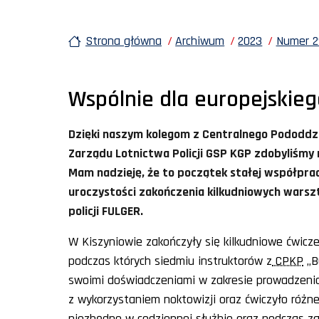
Strona główna
Archiwum
2023
Numer 29
Wspólnie dla europejskie
Dzięki naszym kolegom z Centralnego Pododdzia
Zarządu Lotnictwa Policji GSP KGP zdobyliśmy
Mam nadzieję, że to początek stałej współpra
uroczystości zakończenia kilkudniowych wars
policji FULGER.
W Kiszyniowie zakończyły się kilkudniowe ćwicz
podczas których siedmiu instruktorów z
CPKP
„B
swoimi doświadczeniami w zakresie prowadzenia 
z wykorzystaniem noktowizji oraz ćwiczyło różn
niezbędne w codziennej służbie oraz podczas 