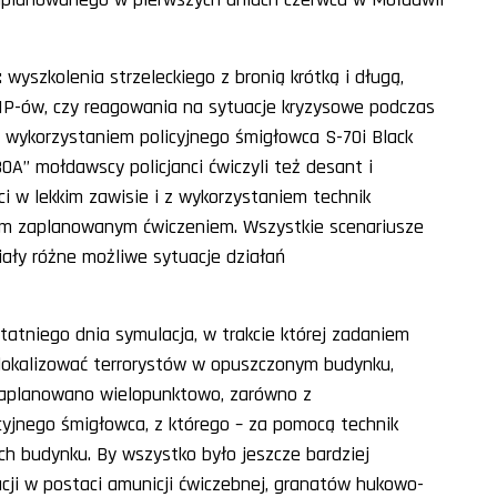
 wyszkolenia strzeleckiego z bronią krótką i długą,
IP
-ów, czy reagowania na sytuacje kryzysowe podczas
Z wykorzystaniem policyjnego śmigłowca
S-70i
Black
A” mołdawscy policjanci ćwiczyli też desant i
ci w lekkim zawisie i z wykorzystaniem technik
dym zaplanowanym ćwiczeniem. Wszystkie scenariusze
ały różne możliwe sytuacje działań
atniego dnia symulacja, w trakcie której zadaniem
lokalizować terrorystów w opuszczonym budynku,
 zaplanowano wielopunktowo, zarówno z
cyjnego śmigłowca, z którego – za pomocą technik
h budynku. By wszystko było jeszcze bardziej
acji w postaci amunicji ćwiczebnej, granatów hukowo-