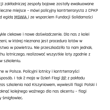
cji zakładniczej zespoły bojowe zostały ewakuowane
ieczne miejsce – mówi policyjny kontrterrorysta z CPKP
od egidą
MSWiA
i ze wsparciem Fundacji Solidarności
kle ciekawe i nowe doświadczenie. Dla nas z kolei
eni, w której nieznana jest procedura lotów w
eństwo w powietrzu. Nie przeszkodziło to nam jednak,
chu lotniczego, realizować wszystkie loty zgodnie z
w szkoleniu.
w Polsce. Policyjni lotnicy i kontrterroryści
sposób. I tak 2 maja w Dzień Flagi
RP
z pokładu
as szkolenia nad Kiszyniowem, wywiesili flagi: Polski i
aknąć kolejnego ważnego dla nas akcentu – flagi
y śmigłowiec.