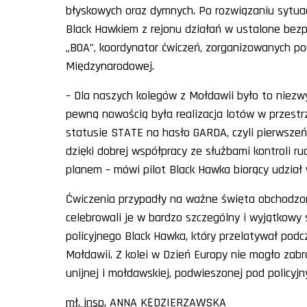
błyskowych oraz dymnych. Po rozwiązaniu sytua
Black Hawkiem z rejonu działań w ustalone bezp
„BOA”, koordynator ćwiczeń, zorganizowanych p
Międzynarodowej.
– Dla naszych kolegów z Mołdawii było to niezwy
pewną nowością była realizacja lotów w przestrz
statusie
STATE
na hasło
GARDA
, czyli pierwsz
dzięki dobrej współpracy ze służbami kontroli ru
planem – mówi pilot Black Hawka biorący udział 
Ćwiczenia przypadły na ważne święta obchodzone 
celebrowali je w bardzo szczególny i wyjątkowy 
policyjnego Black Hawka, który przelatywał podcz
Mołdawii. Z kolei w Dzień Europy nie mogło zabr
unijnej i mołdawskiej, podwieszonej pod policyjn
mł. insp.
ANNA KĘDZIERZAWSKA