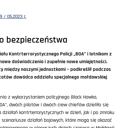
 / 05.2023 r.
go bezpieczeństwa
łu Kontrterrorystycznego Policji „BOA” i lotnikom z
 nowe doświadczenia i zupełnie nowe umiejętności.
cy między naszymi jednostkami – podkreślił podczas
ztatów dowódca oddziału specjalnego mołdawskiej
enia z wykorzystaniem policyjnego
Black Hawka
,
OA”, dwóch pilotów i dwóch crew chiefów dzieliło się
działań kontrterrorystycznych w dzień, jak i po zmroku
e scenariusze działań bojowych, które mogą się okazać
zaplanowanego w pierwszych dniach czerwca w Mołdawii