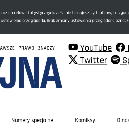
raz do celów statystycznych. Jeśli nie blokujesz tych plików, to zgadz
 ustawienia przeglądarki. Brak zmiany ustawienia przeglądarki oznac
YouTube
Twitter
S
Numery specjalne
Komiksy
O na