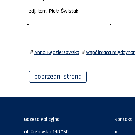
zdj.
kom.
Piotr Świstak
Anna Kędzierzawska
współpraca międzyna
poprzedni
strona
Gazeta Policyjna
Kontakt
ul. Puławska 148/150
Redakc