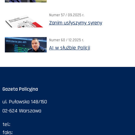
Numer 57 / 09.2025 r.
Zanim usłyszymy syreny
Numer 60 / 12.2025 r.
AI w służbie Policji
Gazeta Policyjna
ul. Puławska 148/150
02-624 Warszawa
tel.:
47 72 161 26
faks:
47 72 168 67