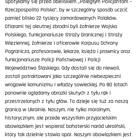
Spotykamy się przed obeliskiem „Poległym Policjantom –
Rzeczpospolita Polska”, by w szczególny sposób uczcić
pamięć blisko 22 tysięcy zamordowanych Polaków.
Ofiarami tej okrutnej zbrodni byli żołnierze Wojska
Polskiego, funkcjonariusze Straży Granicznej i Straży
Więziennej, żołnierze i oficerowie Korpusu Ochrony
Pogranicza, profesorowie, lekarze, księża i prawnicy oraz
funkcjonariusze Policji Państwowej i Policji
Województwa Śląskiego. Gdy dostali się do niewoli,
zostali potraktowani jako szczególnie niebezpieczni
wrogowie komunizmu i władzy sowieckiej. Po 80 latach
ponownie oglądamy obrazki skutych z tyłu rąk i
przestrzelonych z tyłu głów. To dzieje się tuż za naszą
granicą w Ukrainie. Naszym, nie tylko moralnym,
historycznym, ale przede wszystkim przyjacielskim
obowiązkiem jest wspierać bohaterski naród ukraiński,
który tak dzielnie stawia opór. Naszym obowiązkiem jest