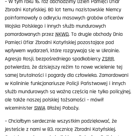
– W tym roku 16. raz obchodzimy Dzień Pamięci Ofiar
Zbrodni Katyńskiej. 80 lat temu nazistowskie Niemcy
poinformowały o odkryciu masowych grobów oficerów
Wojska Polskiego i innych służb mundurowych
pomordowanych przez
NKWD
. To drugie obchody Dnia
Pamięci Ofiar Zbrodni Katyńskiej pozostające pod
wpływem wydarzeń, które rozgrywają się w Ukrainie.
Agresja Rosji, bezpośredniego spadkobiercy
ZSRR
,
potwierdza, że dzisiejszy reżim to nowe wcielenie tej
samej brutalności i pogardy dla człowieka. Zamordowani
w Kalininie funkcjonariusze Policji Państwowej i innych
służb mundurowych są ważną częścią nie tylko policyjnej,
ale także naszej polskiej tożsamości – mówił
wiceminister
SWiA
Błażej Poboży.
– Chciałbym serdecznie wszystkim podziękować, że
jesteście z nami w 83. rocznicę Zbrodni Katyńskiej.