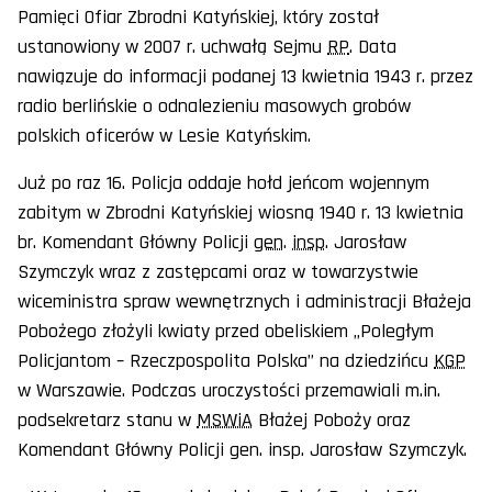
Pamięci Ofiar Zbrodni Katyńskiej, który został
ustanowiony w 2007 r. uchwałą Sejmu
RP
. Data
nawiązuje do informacji podanej 13 kwietnia 1943 r. przez
radio berlińskie o odnalezieniu masowych grobów
polskich oficerów w Lesie Katyńskim.
Już po raz 16. Policja oddaje hołd jeńcom wojennym
zabitym w Zbrodni Katyńskiej wiosną 1940 r. 13 kwietnia
br. Komendant Główny Policji
gen
.
insp
. Jarosław
Szymczyk wraz z zastępcami oraz w towarzystwie
wiceministra spraw wewnętrznych i administracji Błażeja
Pobożego złożyli kwiaty przed obeliskiem „Poległym
Policjantom – Rzeczpospolita Polska” na dziedzińcu
KGP
w Warszawie. Podczas uroczystości przemawiali m.in.
podsekretarz stanu w
MSWiA
Błażej Poboży oraz
Komendant Główny Policji gen. insp. Jarosław Szymczyk.