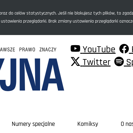
raz do celów statystycznych. Jeśli nie blokujesz tych plików, to zgadz
 ustawienia przeglądarki. Brak zmiany ustawienia przeglądarki oznac
YouTube
Twitter
S
Numery specjalne
Komiksy
O na