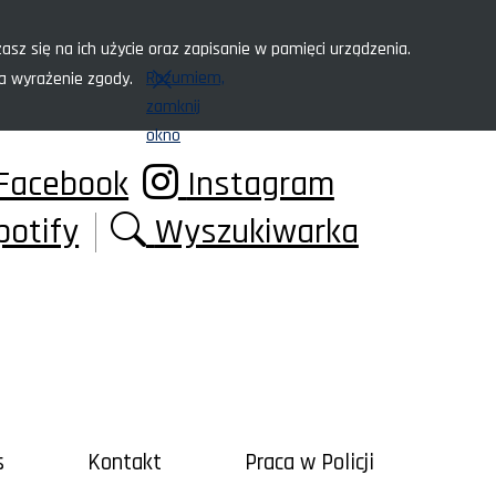
asz się na ich użycie oraz zapisanie w pamięci urządzenia.
Rozumiem,
za wyrażenie zgody.
zamknij
okno
Facebook
Instagram
potify
Wyszukiwarka
s
Kontakt
Praca w Policji