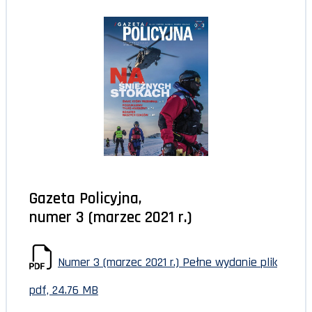
Gazeta Policyjna,
numer 3 (marzec 2021 r.)
Numer 3 (marzec 2021 r.) Pełne wydanie
plik
pdf, 24.76 MB