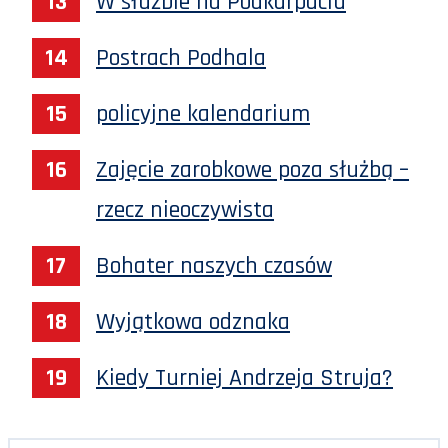
W służbie na Podkarpaciu
Postrach Podhala
policyjne kalendarium
Zajęcie zarobkowe poza służbą –
rzecz nieoczywista
Bohater naszych czasów
Wyjątkowa odznaka
Kiedy Turniej Andrzeja Struja?