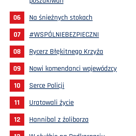
poszukiwań
Na śnieżnych stokach
#WSPÓLNIEBEZPIECZNI
Rycerz Błękitnego Krzyża
Nowi komendanci wojewódzcy
Serce Policji
Uratowali życie
Hannibal z żoliborza