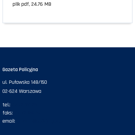
plik pdf, 24.76 MB
Gazeta Policyjna
ul. Puławska 148/150
02-624 Warszawa
tel.:
47 72 161 26
faks:
47 72 168 67
email:
gazeta@policja.gov.pl