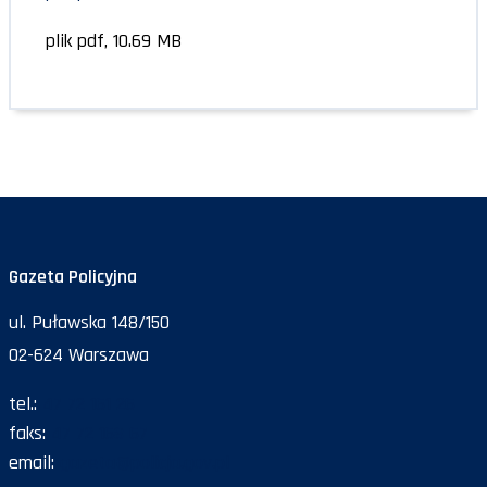
plik pdf, 10.69 MB
Gazeta Policyjna
ul. Puławska 148/150
02-624 Warszawa
tel.:
47 72 161 26
faks:
47 72 168 67
email:
gazeta@policja.gov.pl