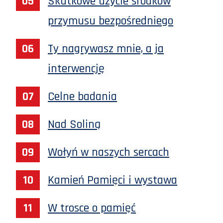
Skutkowe użycie środków
przymusu bezpośredniego
Ty nagrywasz mnie, a ja
interwencję
Celne badania
Nad Soliną
Wołyń w naszych sercach
Kamień Pamięci i wystawa
W trosce o pamięć