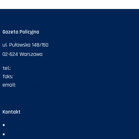
Gazeta Policyjna
ul. Puławska 148/150
02-624 Warszawa
tel.:
47 72 161 26
faks:
47 72 168 67
email:
gazeta@policja.gov.pl
Kontakt
Redakcja
Reklama