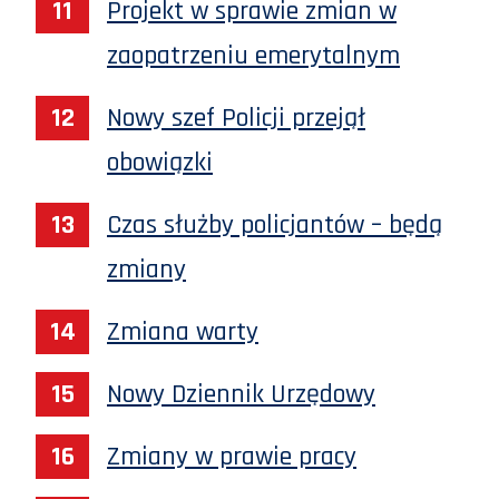
Projekt w sprawie zmian w
zaopatrzeniu emerytalnym
Nowy szef Policji przejął
obowiązki
Czas służby policjantów – będą
zmiany
Zmiana warty
Nowy Dziennik Urzędowy
Zmiany w prawie pracy