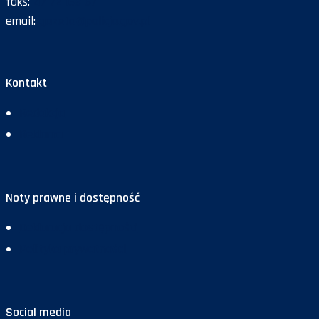
faks:
47 72 168 67
email:
gazeta@policja.gov.pl
Kontakt
Redakcja
Reklama
Noty prawne i dostępność
Deklaracja dostępności
Polityka prywatności
Social media