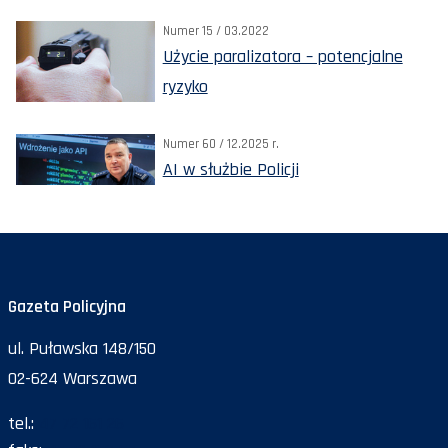
Numer 15 / 03.2022
Użycie paralizatora – potencjalne
ryzyko
Numer 60 / 12.2025 r.
AI w służbie Policji
Gazeta Policyjna
ul. Puławska 148/150
02-624 Warszawa
tel.:
47 72 161 26