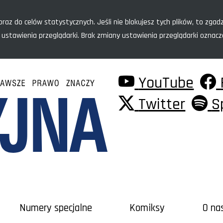
raz do celów statystycznych. Jeśli nie blokujesz tych plików, to zgadz
 ustawienia przeglądarki. Brak zmiany ustawienia przeglądarki oznac
YouTube
Twitter
S
Numery specjalne
Komiksy
O na