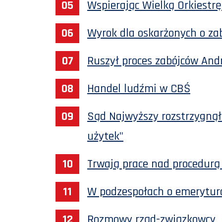
Wspierając Wielką Orkiestr
Wyrok dla oskarżonych o za
Ruszył proces zabójców And
Handel ludźmi w CBŚ
Sąd Najwyższy rozstrzygnął 
użytek"
Trwają prace nad procedur
W podzespołach o emerytur
Rozmowy rząd-związkowcy