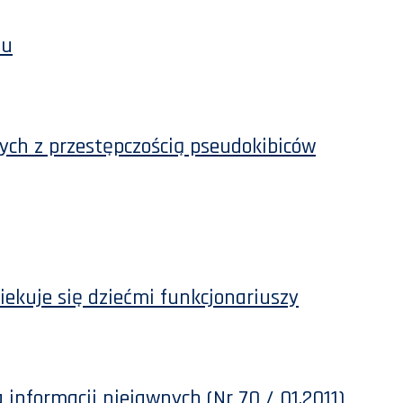
su
ych z przestępczością pseudokibiców
iekuje się dziećmi funkcjonariuszy
informacji niejawnych (Nr 70 / 01.2011)