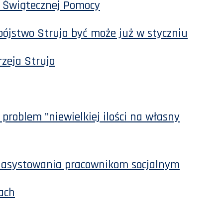
ę Świątecznej Pomocy
bójstwo Struja być może już w styczniu
rzeja Struja
problem "niewielkiej ilości na własny
ą asystowania pracownikom socjalnym
ach