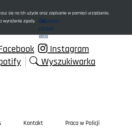
asz się na ich użycie oraz zapisanie w pamięci urządzenia.
Rozumiem,
za wyrażenie zgody.
zamknij
okno
Facebook
Instagram
potify
Wyszukiwarka
s
Kontakt
Praca w Policji