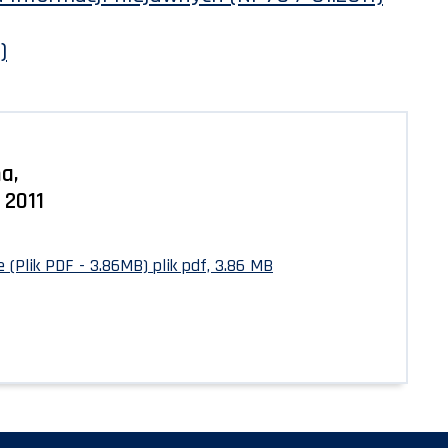
)
a,
 2011
 (Plik PDF - 3.86MB)
plik pdf, 3.86 MB