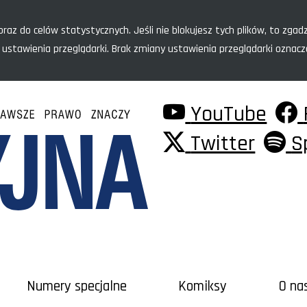
raz do celów statystycznych. Jeśli nie blokujesz tych plików, to zgadz
 ustawienia przeglądarki. Brak zmiany ustawienia przeglądarki oznac
YouTube
Twitter
S
Numery specjalne
Komiksy
O na