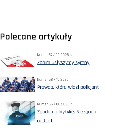
Polecane artykuły
Numer 57 / 09.2025 r.
Zanim usłyszymy syreny
Numer 58 / 10.2025 r.
Prawda, którą widzi policjant
Numer 66 / 06.2026 r.
Zgoda na krytykę. Niezgoda
na hejt