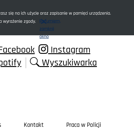
asz się na ich użycie oraz zapisanie w pamięci urządzenia.
Rozumiem,
za wyrażenie zgody.
zamknij
okno
Facebook
Instagram
potify
Wyszukiwarka
s
Kontakt
Praca w Policji