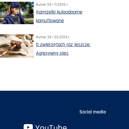
Numer 59 / 11.2025 r.
Kamizelki kuloodporne
kamuflowane
Numer 39 / 03.2024 r.
O zwierzętach raz jeszcze.
Agresywny pies
Social media
YouTube