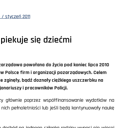
 / styczeń 2011
piekuje się dziećmi
zarządowa powołana do życia pod koniec lipca 2010
 w Polsce firm i organizacji pozarządowych. Celem
óre zginęły, bądź doznały ciężkiego uszczerbku na
onariuszy i pracowników Policji.
uszy głównie poprzez współfinansowanie wydatków na
 nich pełnoletniości lub jeśli będą kontynuowały naukę
 dochód na jednego członka rodziny wynosi nie więcej