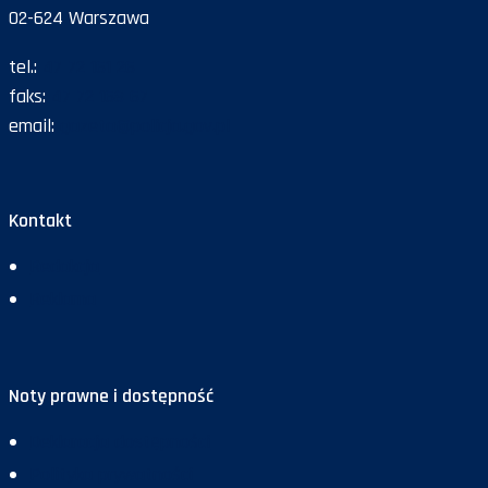
02-624 Warszawa
tel.:
47 72 161 26
faks:
47 72 168 67
email:
gazeta@policja.gov.pl
Kontakt
Redakcja
Reklama
Noty prawne i dostępność
Deklaracja dostępności
Polityka prywatności