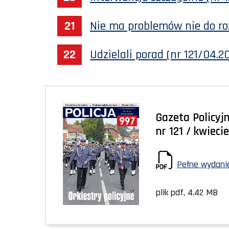
Nie ma problemów nie do ro
Udzielali porad (nr 121/04.2
Gazeta Policyjn
nr 121 / kwieci
Pełne wydanie
plik pdf, 4.42 MB