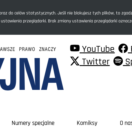
raz do celów statystycznych. Jeśli nie blokujesz tych plików, to zgadz
 ustawienia przeglądarki. Brak zmiany ustawienia przeglądarki oznac
YouTube
Twitter
S
Numery specjalne
Komiksy
O na