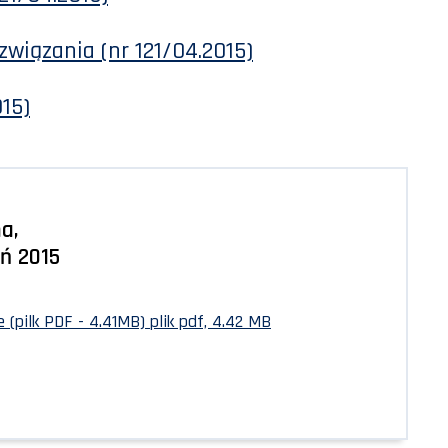
związania (nr 121/04.2015)
015)
a,
eń 2015
 (pilk PDF - 4.41MB)
plik pdf, 4.42 MB