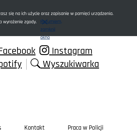
asz się na ich użycie oraz zapisanie w pamięci urządzenia.
Rozumiem,
za wyrażenie zgody.
zamknij
okno
Facebook
Instagram
potify
Wyszukiwarka
s
Kontakt
Praca w Policji