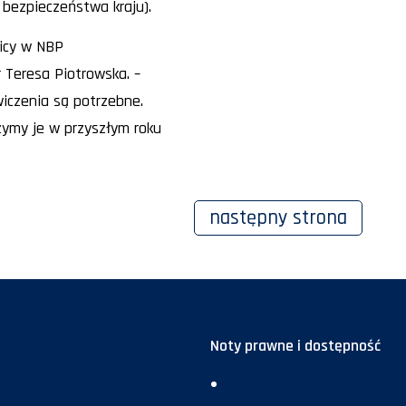
 bezpieczeństwa kraju).
icy w NBP
r Teresa Piotrowska. –
wiczenia są potrzebne.
ymy je w przyszłym roku
następny
strona
Noty prawne i dostępność
ja
Deklaracja dostępności