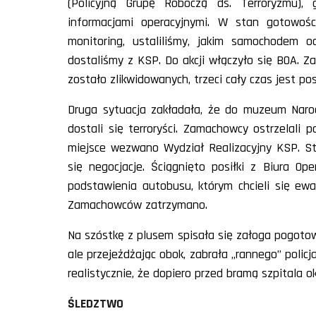
(Policyjną Grupę Roboczą ds. Terroryzmu), 
informacjami operacyjnymi. W stan gotowośc
monitoring, ustaliliśmy, jakim samochodem o
dostaliśmy z KSP. Do akcji włączyło się BOA.
zostało zlikwidowanych, trzeci cały czas jest po
Druga sytuacja zakładała, że do muzeum Naro
dostali się terroryści. Zamachowcy ostrzelali p
miejsce wezwano Wydział Realizacyjny KSP. Sto
się negocjacje. Ściągnięto posiłki z Biura Op
podstawienia autobusu, którym chcieli się ew
Zamachowców zatrzymano.
Na szóstkę z plusem spisała się załoga pogotow
ale przejeżdżając obok, zabrała „rannego” polic
realistycznie, że dopiero przed bramą szpitala oka
ŚLEDZTWO