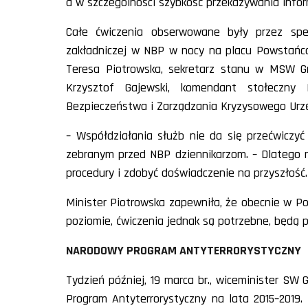
a w szczególności szybkość przekazywania inform
Całe ćwiczenia obserwowane były przez spec
zakładniczej w NBP w nocy na placu Powstańc
Teresa Piotrowska, sekretarz stanu w MSW Grz
Krzysztof Gajewski, komendant stołeczny P
Bezpieczeństwa i Zarządzania Kryzysowego Urz
– Współdziałania służb nie da się przećwiczyć 
zebranym przed NBP dziennikarzom. – Dlatego r
procedury i zdobyć doświadczenie na przyszłość.
Minister Piotrowska zapewniła, że obecnie w Po
poziomie, ćwiczenia jednak są potrzebne, będą 
NARODOWY PROGRAM ANTYTERRORYSTYCZNY
Tydzień później, 19 marca br., wiceminister SW
Program Antyterrorystyczny na lata 2015–201