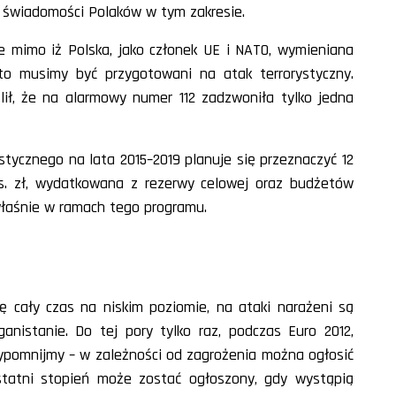
 świadomości Polaków w tym zakresie.
że mimo iż Polska, jako członek UE i NATO, wymieniana
, to musimy być przygotowani na atak terrorystyczny.
ł, że na alarmowy numer 112 zadzwoniła tylko jedna
tycznego na lata 2015–2019 planuje się przeznaczyć 12
ys. zł, wydatkowana z rezerwy celowej oraz budżetów
właśnie w ramach tego programu.
ę cały czas na niskim poziomie, na ataki narażeni są
anistanie. Do tej pory tylko raz, podczas Euro 2012,
zypomnijmy – w zależności od zagrożenia można ogłosić
tatni stopień może zostać ogłoszony, gdy wystąpią