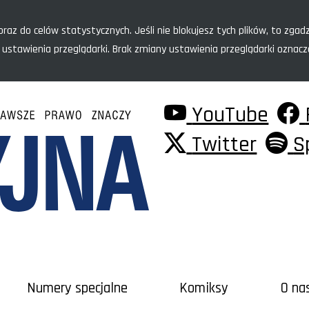
raz do celów statystycznych. Jeśli nie blokujesz tych plików, to zgadz
 ustawienia przeglądarki. Brak zmiany ustawienia przeglądarki oznac
YouTube
Twitter
S
Numery specjalne
Komiksy
O na