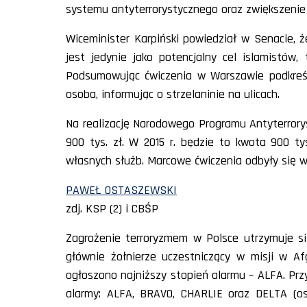
systemu antyterrorystycznego oraz zwiększenie
Wiceminister Karpiński powiedział w Senacie, 
jest jedynie jako potencjalny cel islamistów
Podsumowując ćwiczenia w Warszawie podkreśli
osoba, informując o strzelaninie na ulicach.
Na realizację Narodowego Programu Antyterrorys
900 tys. zł. W 2015 r. będzie to kwota 900 t
własnych służb. Marcowe ćwiczenia odbyły się 
PAWEŁ OSTASZEWSKI
zdj. KSP (2) i CBŚP
Zagrożenie terroryzmem w Polsce utrzymuje si
głównie żołnierze uczestniczący w misji w Afg
ogłoszono najniższy stopień alarmu – ALFA. Pr
alarmy: ALFA, BRAVO, CHARLIE oraz DELTA (os