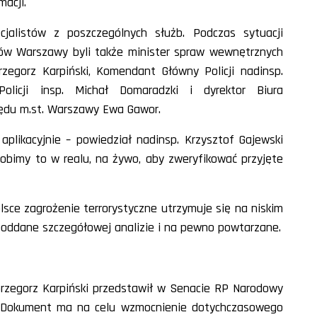
acji.
jalistów z poszczególnych służb. Podczas sytuacji
ów Warszawy byli także minister spraw wewnętrznych
egorz Karpiński, Komendant Główny Policji nadinsp.
olicji insp. Michał Domaradzki i dyrektor Biura
ędu m.st. Warszawy Ewa Gawor.
aplikacyjnie – powiedział nadinsp. Krzysztof Gajewski
obimy to w realu, na żywo, aby zweryfikować przyjęte
lsce zagrożenie terrorystyczne utrzymuje się na niskim
poddane szczegółowej analizie i na pewno powtarzane.
 Grzegorz Karpiński przedstawił w Senacie RP Narodowy
9. Dokument ma na celu wzmocnienie dotychczasowego