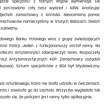
gdzie specjaliści z różnych krajów wymieniają się
i postawiono cały nasz wydział i ABW. Analizując
djechali zamachowcy z lotniska. Nieocenioną pomoc
 Zamachowców namierzyliśmy w Starych Babicach. Dwóch
szukiwany.
dowego Banku Polskiego wraz z grupą zwiedzających
atrol Policji. Jeden z funkcjonariuszy został ranny. Na
łeczni antyterroryści zabezpieczyli teren. Rozpoczęły
eracji Antyterrorystycznych KGP. Zamachowcy zażądali
akuować. Szturm specjalistów z BOA był błyskawiczny.
ia ratunkowego, która nie brała udziału w ćwiczeniach,
janta i zawiozła go do szpitala. Wszystko wyglądało tak
zało się, że policjant jest ranny tylko aplikacyjnie.