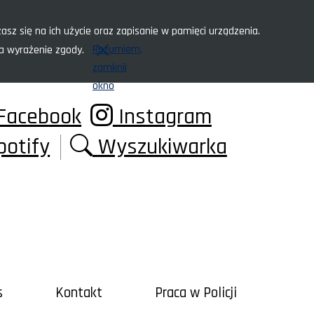
asz się na ich użycie oraz zapisanie w pamięci urządzenia.
Rozumiem,
za wyrażenie zgody.
zamknij
okno
Facebook
Instagram
potify
Wyszukiwarka
s
Kontakt
Praca w Policji