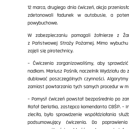
12 marca, drugiego dnia ćwiczeń, akcja przenios
zdetonowali ładunek w autobusie, a potem 
powybuchowe.
W zabezpieczaniu pomagali żołnierze z Żan
z Państwowej Straży Pożarnej. Mimo wybuchu z
zajęli się pirotechnicy.
– Ćwiczenia zorganizowaliśmy, aby sprawdzi
nadkom. Mariusz Pośnik, naczelnik Wydziału do z
dublować poszczególnych czynności. Algorytmy
zamiast powtarzania tych samych procedur w mie
– Pomysł ćwiczeń powstał bezpośrednio po zam
Rafał Derlatka, zastępca komendanta CBŚP. – Int
zleciła, było sprawdzenie współdziałania słu
podsumowujący ćwiczenia. Do poprawieni