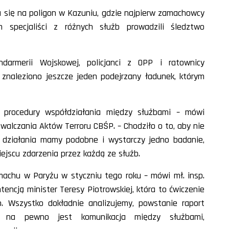
ła się na poligon w Kazuniu, gdzie najpierw zamachowcy
specjaliści z różnych służb prowadzili śledztwo
darmerii Wojskowej, policjanci z OPP i ratownicy
naleziono jeszcze jeden podejrzany ładunek, którym
ć procedury współdziałania między służbami – mówi
walczania Aktów Terroru CBŚP. – Chodziło o to, aby nie
 działania mamy podobne i wystarczy jedno badanie,
jscu zdarzenia przez każdą ze służb.
achu w Paryżu w styczniu tego roku – mówi mł. insp.
encją minister Teresy Piotrowskiej, która to ćwiczenie
żb. Wszystko dokładnie analizujemy, powstanie raport
a na pewno jest komunikacja między służbami,