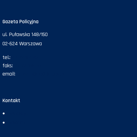
Gazeta Policyjna
ul. Puławska 148/150
02-624 Warszawa
tel.:
47 72 161 26
faks:
47 72 168 67
email:
gazeta@policja.gov.pl
Kontakt
Redakcja
Reklama