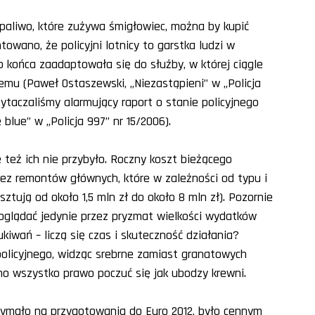
paliwo, które zużywa śmigłowiec, można by kupić
owano, że policyjni lotnicy to garstka ludzi w
o końca zaadaptowała się do służby, w której ciągle
temu (Paweł Ostaszewski, „Niezastąpieni” w „Policja
rzytaczaliśmy alarmujący raport o stanie policyjnego
blue” w „Policja 997” nr 15/2006).
e też ich nie przybyło. Roczny koszt bieżącego
ez remontów głównych, które w zależności od typu i
tują od około 1,5 mln zł do około 8 mln zł). Pozornie
poglądać jedynie przez pryzmat wielkości wydatków
kiwań – liczą się czas i skuteczność działania?
olicyjnego, widząc srebrne zamiast granatowych
imo wszystko prawo poczuć się jak ubodzy krewni.
zymało na przygotowania do Euro 2012, było cennym