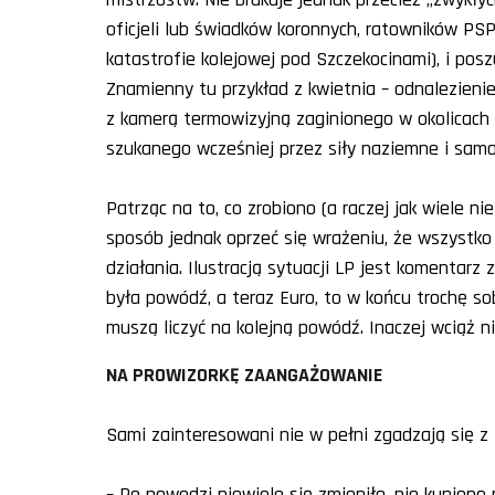
oficjeli lub świadków koronnych, ratowników PSP
katastrofie kolejowej pod Szczekocinami), i pos
Znamienny tu przykład z kwietnia – odnalezieni
z kamerą termowizyjną zaginionego w okolicach 
szukanego wcześniej przez siły naziemne i samol
Patrząc na to, co zrobiono (a raczej jak wiele n
sposób jednak oprzeć się wrażeniu, że wszystko 
działania. Ilustracją sytuacji LP jest komentarz
była powódź, a teraz Euro, to w końcu trochę so
muszą liczyć na kolejną powódź. Inaczej wciąż ni
NA PROWIZORKĘ ZAANGAŻOWANIE
Sami zainteresowani nie w pełni zgadzają się z 
– Po powodzi niewiele się zmieniło, nie kupiono