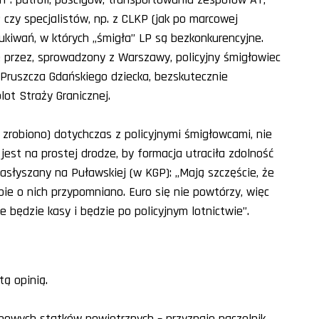
 czy specjalistów, np. z CLKP (jak po marcowej
zukiwań, w których „śmigła” LP są bezkonkurencyjne.
e przez, sprowadzony z Warszawy, policyjny śmigłowiec
Pruszcza Gdańskiego dziecka, bezskutecznie
ot Straży Granicznej.
ie zrobiono) dotychczas z policyjnymi śmigłowcami, nie
jest na prostej drodze, by formacja utraciła zdolność
 zasłyszany na Puławskiej (w KGP): „Mają szczęście, że
bie o nich przypomniano. Euro się nie powtórzy, więc
e będzie kasy i będzie po policyjnym lotnictwie”.
tą opinią.
 nowych statków powietrznych – przyznaje naczelnik