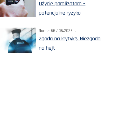
Użycie paralizatora –
potencjalne ryzyko
Numer 66 / 06.2026 r.
Zgoda na krytykę. Niezgoda
na hejt