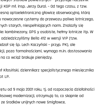
i KGP mł. insp. Jerzy Dural. – Od tego czasu, z tzw.
esną optoelektroniczną głowicę obserwacyjną, którą
y nowoczesne cysterny do przewozu paliwa lotniczego,
ych starych, niespełniających norm. Znalazły się
ie: kombinezony, GPS y osobiste, hełmy lotnicze itp. W
 odziedziczyliśmy Bella 412 w wersji VIP (tzw.
zał się śp. Lech Kaczyński – przyp. PK), ale
icji, poza formalnościami, wymaga m.in. dostosowania
a co wciąż brakuje pieniędzy.
eł Kłosiński, dziennikarz specjalistycznego miesięcznika
at LP.
u od 9 maja 2001 roku, tj. od rozpoczęcia działalności
eksowej modernizacji, otrzymują to, co skapnie od
e ze środków unijnych nowe śmigłowce,