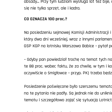
obsady... Przy tym ludziom wysługa lat też bij
się nie tylko sprzęt, ale i kadra.
CO OZNACZA 100 proc.?
Na posiedzeniu sejmowej Komisji Administracji i 
który dwa dni wcześniej, wraz z innymi parlamen
GSP KGP na lotnisku Warszawa Babice – pytał 
– Gdyby pan powiedział trochę na temat tych nor
te 88 proc. wobec faktu, że za chwilę, w tym i k
oczywiście o śmigłowce – przyp. PK) trzeba będ
Posiedzenie poświęcone było szerszemu tematowi
na te pytania nie padły. Są jednak nie do uniknię
tematu i szczegółowo zająć się sytuacją Lotnictw