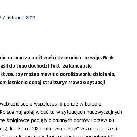
 / listopad 2012
znie ogranicza możliwości działania i rozwoju. Brak
śli do tego dochodzi fakt, że koncepcja
ktyce, czy można mówić o paraliżowaniu działania,
em istnienia danej struktury? Mowa o sytuacji
wyobrazić sobie współczesną policję w Europie
Polsce najlepiej widać to w sytuacjach nadzwyczajnych
yjne śmigłowce podjęły z zalanych domów i drzew 121
.), lub Euro 2012 i rola „wiatraków” w zabezpieczeniu
h”: patroli, pościgów, transportowania zespołów AT,