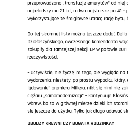
przeprowadzono „transfuzję emerytów” od niej do 
najmłodszy ma 31 lat, a dwa najstarsze po 41 – 
wykorzystujące te śmigłowce utracą rację bytu, 
Do tej skromnej listy można jeszcze dodać Bella
Działoszyńskiego, ówczesnego komendanta woje
zakupiły dla tamtejszej sekcji LP w połowie 2011
rzeczywistości.
– Oczywiście, nie życzę im tego, ale wygląda na 
wydarzenia, niestety, po prostu wypadku, który, 
lądowanie” premiera Millera, nikt się nimi nie z
ciężaru „samomodernizacji” – kontynuuje Kłosińsk
wbrew, bo to w głównej mierze dzięki ich stara
się jeszcze do użytku. Tylko jak długo udawać 
UBODZY KREWNI CZY BOGATA RODZINKA?