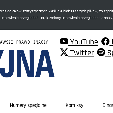
raz do celów statystycznych. Jeśli nie blokujesz tych plików, to zgadz
 ustawienia przeglądarki. Brak zmiany ustawienia przeglądarki oznac
YouTube
Twitter
S
Numery specjalne
Komiksy
O na