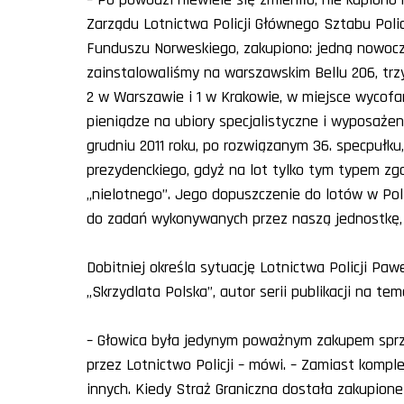
Zarządu Lotnictwa Policji Głównego Sztabu Policj
Funduszu Norweskiego, zakupiono: jedną nowocz
zainstalowaliśmy na warszawskim Bellu 206, trz
2 w Warszawie i 1 w Krakowie, w miejsce wycofan
pieniądze na ubiory specjalistyczne i wyposażen
grudniu 2011 roku, po rozwiązanym 36. specpułku,
prezydenckiego, gdyż na lot tylko tym typem zgad
„nielotnego”. Jego dopuszczenie do lotów w Pol
do zadań wykonywanych przez naszą jednostkę, n
Dobitniej określa sytuację Lotnictwa Policji Paw
„Skrzydlata Polska”, autor serii publikacji na tem
– Głowica była jedynym poważnym zakupem sprzęt
przez Lotnictwo Policji – mówi. – Zamiast kompl
innych. Kiedy Straż Graniczna dostała zakupion