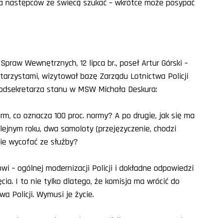
e, a następców ze świecą szukać – wkrótce może posypać
Spraw Wewnętrznych, 12 lipca br., poseł Artur Górski –
tarzystami, wizytował bazę Zarządu Lotnictwa Policji
podsekretarza stanu w MSW Michała Deskura:
m, co oznacza 100 proc. normy? A po drugie, jak się ma
olejnym roku, dwa samoloty (przejęzyczenie, chodzi
zie wycofać ze służby?
 – ogólnej modernizacji Policji i dokładne odpowiedzi
cia. I to nie tylko dlatego, że komisja ma wrócić do
a Policji. Wymusi je życie.