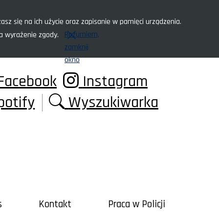
asz się na ich użycie oraz zapisanie w pamięci urządzenia.
Rozumiem,
za wyrażenie zgody.
zamknij
okno
Facebook
Instagram
potify
Wyszukiwarka
s
Kontakt
Praca w Policji