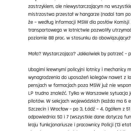
zastrzykiem, ale niewystarczającym na wszystkie
mistrzostwa przestał w hangarze (nadal tam pozo
że – według informacji MSW dla posłów Komisji 
transportowego w lotnictwie pozwoliły utrzymać
poziomie 88 proc. w stosunku do obowiązującyc
Mało? Wystarczająco? Jakkolwiek by patrzeć – p
Ubogimi krewnymi policyjni lotnicy i mechanicy 
wynagrodzenia do uposażeń kolegów nawet z lot
pensjach w formacjach poza MSW już nie wspomi
LP trudno znaleźć. Tylko w Warszawie sytuacja
pilotów. W sekcjach wojewódzkich (każda ma 6 et
Szczecin i Wrocław – po 3, Łódź – 4. Ogółem z 5
odpowiednio: 50 i 7 (wszystkie dane dotyczą funkc
kraju funkcjonariusze i pracownicy Policji (13 et