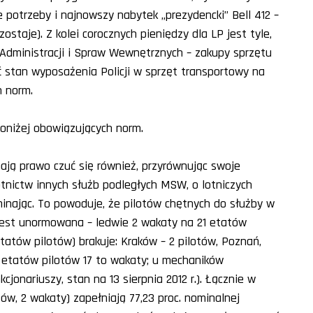
 potrzeby i najnowszy nabytek „prezydencki” Bell 412 –
staje). Z kolei corocznych pieniędzy dla LP jest tyle,
Administracji i Spraw Wewnętrznych – zakupy sprzętu
 stan wyposażenia Policji w sprzęt transportowy na
h norm.
oniżej obowiązujących norm.
mają prawo czuć się również, przyrównując swoje
nictw innych służb podległych MSW, o lotniczych
nając. To powoduje, że pilotów chętnych do służby w
 jest unormowana – ledwie 2 wakaty na 21 etatów
atów pilotów) brakuje: Kraków – 2 pilotów, Poznań,
1 etatów pilotów 17 to wakaty; u mechaników
jonariuszy, stan na 13 sierpnia 2012 r.). Łącznie w
atów, 2 wakaty) zapełniają 77,23 proc. nominalnej