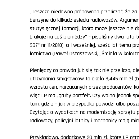
„Jeszcze niedawno próbowano przeliczać, że za 
benzynę do kilkudziesięciu radiowozów. Argument
stutysięcznej formacji, która może jeszcze nie d
brakuje na coś pieniędzy” – pisaliśmy dwa lata 
997” nr 11/2010), a i wcześniej, sześć lat temu p
lotnictwa (Paweł Ostaszewski, „Śmigła w kolorze 
Pieniędzy co prawda już się tak nie przelicza, al
utrzymania śmigłowców to około 9,445 mln zł (b
wzrostu cen, narzucanych przez producentów, kosz
więc LP ma „gruby portfel”. Czy wolno jednak s
tam, gdzie – jak w przypadku powodzi albo poszu
Czytając o wydatkach na modernizację sprzętu p
radiowozy, policyjni lotnicy i mechanicy mają m
Przykładowo, dodatkowe 20 mln zł, które LP otr