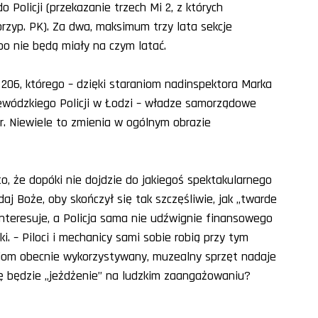
Policji (przekazanie trzech Mi 2, z których
przyp. PK). Za dwa, maksimum trzy lata sekcje
bo nie będą miały na czym latać.
 206, którego – dzięki staraniom nadinspektora Marka
wódzkiego Policji w Łodzi – władze samorządowe
 r. Niewiele to zmienia w ogólnym obrazie
to, że dopóki nie dojdzie do jakiegoś spektakularnego
daj Boże, oby skończył się tak szczęśliwie, jak „twarde
ainteresuje, a Policja sama nie udźwignie finansowego
i. – Piloci i mechanicy sami sobie robią przy tym
niom obecnie wykorzystywany, muzealny sprzęt nadaje
się będzie „jeżdżenie” na ludzkim zaangażowaniu?