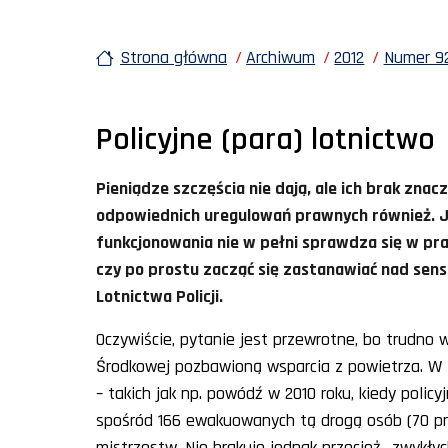
Strona główna
Archiwum
2012
Numer 92
Policyjne (para) lotnictwo
Pieniądze szczęścia nie dają, ale ich brak znac
odpowiednich uregulowań prawnych również. Je
funkcjonowania nie w pełni sprawdza się w pra
czy po prostu zacząć się zastanawiać nad sens
Lotnictwa Policji.
Oczywiście, pytanie jest przewrotne, bo trudno 
Środkowej pozbawioną wsparcia z powietrza. W 
– takich jak np. powódź w 2010 roku, kiedy polic
spośród 166 ewakuowanych tą drogą osób (70 proc
mistrzostw. Nie brakuje jednak przecież „zwykłyc