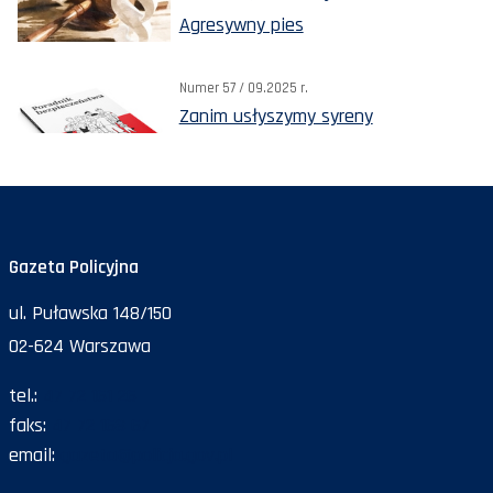
Agresywny pies
Numer 57 / 09.2025 r.
Zanim usłyszymy syreny
Gazeta Policyjna
ul. Puławska 148/150
02-624 Warszawa
tel.:
47 72 161 26
faks:
47 72 168 67
email:
gazeta@policja.gov.pl