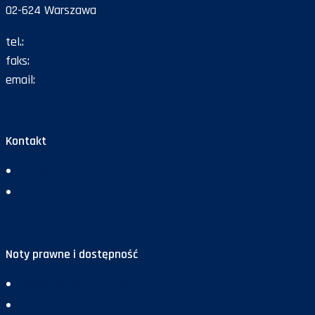
02-624 Warszawa
tel.:
47 72 161 26
faks:
47 72 168 67
email:
gazeta@policja.gov.pl
Kontakt
Redakcja
Reklama
Noty prawne i dostępność
Deklaracja dostępności
Polityka prywatności