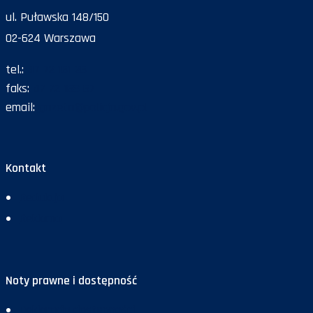
ul. Puławska 148/150
02-624 Warszawa
tel.:
47 72 161 26
faks:
47 72 168 67
email:
gazeta@policja.gov.pl
Kontakt
Redakcja
Reklama
Noty prawne i dostępność
Deklaracja dostępności