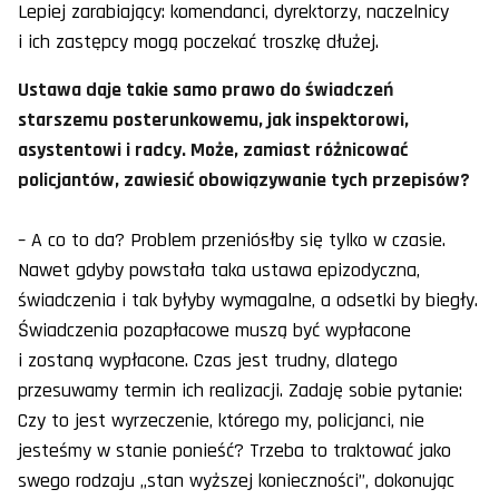
Lepiej zarabiający: komendanci, dyrektorzy, naczelnicy
i ich zastępcy mogą poczekać troszkę dłużej.
Ustawa daje takie samo prawo do świadczeń
starszemu posterunkowemu, jak inspektorowi,
asystentowi i radcy. Może, zamiast różnicować
policjantów, zawiesić obowiązywanie tych przepisów?
– A co to da? Problem przeniósłby się tylko w czasie.
Nawet gdyby powstała taka ustawa epizodyczna,
świadczenia i tak byłyby wymagalne, a odsetki by biegły.
Świadczenia pozapłacowe muszą być wypłacone
i zostaną wypłacone. Czas jest trudny, dlatego
przesuwamy termin ich realizacji. Zadaję sobie pytanie:
Czy to jest wyrzeczenie, którego my, policjanci, nie
jesteśmy w stanie ponieść? Trzeba to traktować jako
swego rodzaju „stan wyższej konieczności”, dokonując