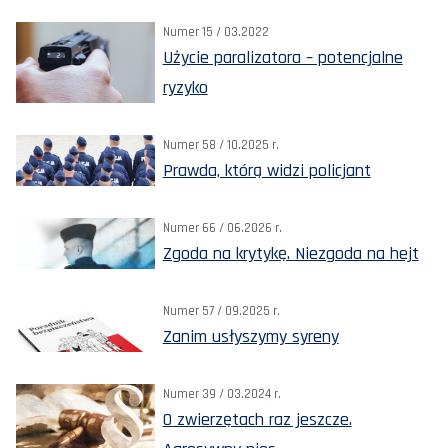
Numer 15 / 03.2022
Użycie paralizatora – potencjalne
ryzyko
Numer 58 / 10.2025 r.
Prawda, którą widzi policjant
Numer 66 / 06.2026 r.
Zgoda na krytykę. Niezgoda na hejt
Numer 57 / 09.2025 r.
Zanim usłyszymy syreny
Numer 39 / 03.2024 r.
O zwierzętach raz jeszcze.