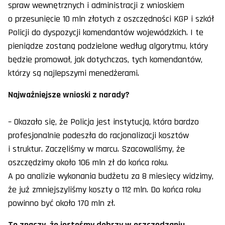
spraw wewnętrznych i administracji z wnioskiem
o przesunięcie 10 mln złotych z oszczędności KGP i szkół
Policji do dyspozycji komendantów wojewódzkich. I te
pieniądze zostaną podzielone według algorytmu, który
będzie promował, jak dotychczas, tych komendantów,
którzy są najlepszymi menedżerami.
Najważniejsze wnioski z narady?
– Okazało się, że Policja jest instytucją, która bardzo
profesjonalnie podeszła do racjonalizacji kosztów
i struktur. Zaczęliśmy w marcu. Szacowaliśmy, że
oszczędzimy około 106 mln zł do końca roku.
A po analizie wykonania budżetu za 8 miesięcy widzimy,
że już zmniejszyliśmy koszty o 112 mln. Do końca roku
powinno być około 170 mln zł.
To znaczy, że jesteśmy dobrzy w oszczędzaniu.