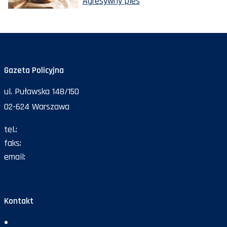
Agresywny pies
Gazeta Policyjna
ul. Puławska 148/150
02-624 Warszawa
tel.:
47 72 161 26
faks:
47 72 168 67
email:
gazeta@policja.gov.pl
Kontakt
Redakcja