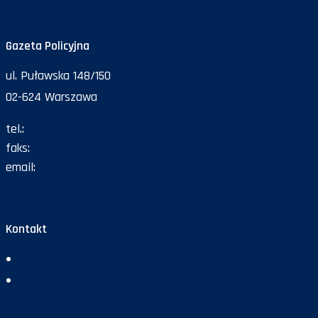
Gazeta Policyjna
ul. Puławska 148/150
02-624 Warszawa
tel.:
47 72 161 26
faks:
47 72 168 67
email:
gazeta@policja.gov.pl
Kontakt
Redakcja
Reklama