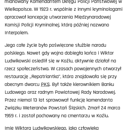
mianowany Komendantem Okręgu Policji Państwowej w
Wielkopolsce. W 1923 r. wspólnie z innymi kryminologami
opracował koncepcję utworzenia Międzynarodowej
Komisji Policji Kryminalnej, którą później nazwano
Interpolem.
Jego całe życie było poświęcone służbie narodu
polskiego. Nawet gdy wojna dobiegła końca i Wiktor
Ludwikowski osiedlił się w Koźlu, aktywnie działał na
rzecz społeczeństwa. W czasach powojennych otworzył
restaurację „Repatriantka”, która znajdowała się przy
obecnym dworcu
PKS
. Był także kierownikiem Banku
Ludowego oraz radnym Powiatowej Rady Narodowej.
Przez niemal 13 lat sprawował funkcję komendanta
Związku Weteranów Powstań Śląskich. Zmarł 24 marca
1959 r. i został pochowany na cmentarzu w Koźlu.
Imię Wiktora Ludwikowskiego, jako człowieka