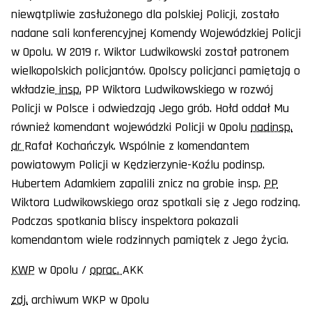
niewątpliwie zasłużonego dla polskiej Policji, zostało
nadane sali konferencyjnej Komendy Wojewódzkiej Policji
w Opolu. W 2019 r. Wiktor Ludwikowski został patronem
wielkopolskich policjantów. Opolscy policjanci pamiętają o
wkładzie
insp.
PP Wiktora Ludwikowskiego w rozwój
Policji w Polsce i odwiedzają Jego grób. Hołd oddał Mu
również komendant wojewódzki Policji w Opolu
nadinsp.
dr
Rafał Kochańczyk. Wspólnie z komendantem
powiatowym Policji w Kędzierzynie-Koźlu podinsp.
Hubertem Adamkiem zapalili znicz na grobie insp.
PP
Wiktora Ludwikowskiego oraz spotkali się z Jego rodziną.
Podczas spotkania bliscy inspektora pokazali
komendantom wiele rodzinnych pamiątek z Jego życia.
KWP
w Opolu /
oprac.
AKK
zdj.
archiwum WKP w Opolu