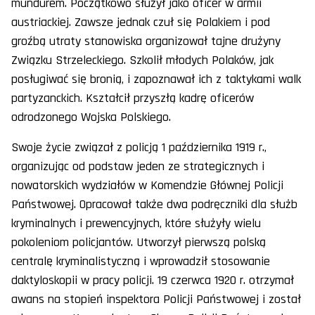
mundurem. Początkowo służył jako oficer w armii
austriackiej. Zawsze jednak czuł się Polakiem i pod
groźbą utraty stanowiska organizował tajne drużyny
Związku Strzeleckiego. Szkolił młodych Polaków, jak
posługiwać się bronią, i zapoznawał ich z taktykami walk
partyzanckich. Kształcił przyszłą kadrę oficerów
odrodzonego Wojska Polskiego.
Swoje życie związał z policją 1 października 1919 r.,
organizując od podstaw jeden ze strategicznych i
nowatorskich wydziałów w Komendzie Głównej Policji
Państwowej. Opracował także dwa podręczniki dla służb
kryminalnych i prewencyjnych, które służyły wielu
pokoleniom policjantów. Utworzył pierwszą polską
centralę kryminalistyczną i wprowadził stosowanie
daktyloskopii w pracy policji. 19 czerwca 1920 r. otrzymał
awans na stopień inspektora Policji Państwowej i został