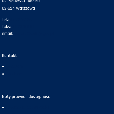
ul. Puławska 148/150
02-624 Warszawa
tel.:
47 72 161 26
faks:
47 72 168 67
email:
gazeta@policja.gov.pl
Kontakt
Redakcja
Reklama
Noty prawne i dostępność
Deklaracja dostępności