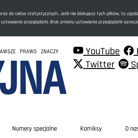
raz do celów statystycznych. Jeśli nie blokujesz tych plików, to zgadz
 ustawienia przeglądarki. Brak zmiany ustawienia przeglądarki oznac
YouTube
Twitter
S
Numery specjalne
Komiksy
O na