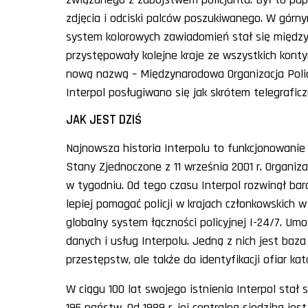
zdjęcia i odciski palców poszukiwanego. W górn
system kolorowych zawiadomień stał się międz
przystępowały kolejne kraje ze wszystkich kont
nową nazwą – Międzynarodowa Organizacja Polic
Interpol posługiwano się jak skrótem telegrafic
JAK JEST DZIŚ
Najnowsza historia Interpolu to funkcjonowanie
Stany Zjednoczone z 11 września 2001 r. Organiz
w tygodniu. Od tego czasu Interpol rozwinął bar
lepiej pomagać policji w krajach członkowskich
globalny system łączności policyjnej I-24/7. Um
danych i usług Interpolu. Jedną z nich jest baz
przestępstw, ale także do identyfikacji ofiar ka
W ciągu 100 lat swojego istnienia Interpol stał 
195 państw. Od 1989 r. jej centralną siedzibą jest 