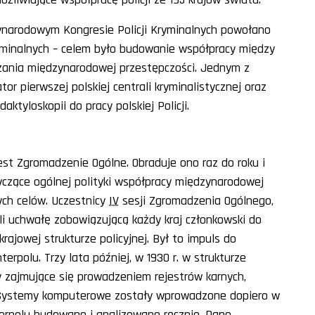
ynarodowym Kongresie Policji Kryminalnych powołano
ryminalnych – celem było budowanie współpracy między
zania międzynarodowej przestępczości. Jednym z
tor pierwszej polskiej centrali kryminalistycznej oraz
ktyloskopii do pracy polskiej Policji.
st Zgromadzenie Ogólne. Obraduje ono raz do roku i
yczące ogólnej polityki współpracy międzynarodowej
ych celów. Uczestnicy
IV
sesji Zgromadzenia Ogólnego,
ęli uchwałę zobowiązującą każdy kraj członkowski do
jowej strukturze policyjnej. Był to impuls do
erpolu. Trzy lata później, w 1930 r. w strukturze
y zajmujące się prowadzeniem rejestrów karnych,
 Systemy komputerowe zostały wprowadzone dopiero w
terpolu budowano i analizowano ręcznie. Dane