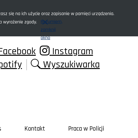
asz się na ich użycie oraz zapisanie w pamięci urządzenia.
Rozumiem,
za wyrażenie zgody.
zamknij
okno
Facebook
Instagram
potify
Wyszukiwarka
s
Kontakt
Praca w Policji