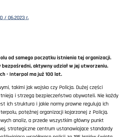
 / 06.2023 r.
olu od samego początku istnienia tej organizacji.
y bezpośredni, aktywny udział w jej utworzeniu.
h - Interpol ma już 100 lat.
i, takimi jak wojsko czy Policja. Dużej części
nieją i strzegą bezpieczeństwa obywateli. Nie każdy
est ich struktura i jakie normy prawne regulują ich
erpolu, potężnej organizacji kojarzonej z Policją.
owych analiz, a przede wszystkim główny punkt
wej, strategiczne centrum ustanawiające standardy
ożliwiające współpracę policji ze 195 krajów świata.