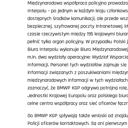
Międzynarodowa współpraca policyjna prowadzon
Interpolu – po jednym w każdym kraju członkows
dostępnych środków komunikacji, ale przede wsz
bezpiecznej, szyfrowanej poczty intranetowej, k
czasie rzeczywistym między 195 krajowymi biura
pełnić tylko organ policyjny. W przypadku Polsk
Biura Interpolu wykonuje Biuro Międzynarodowe
m.in. dwa wydziały operacyjne: Wydział Wsparc
Informacji. Personel tych wydziałów zajmuje się
informacji związanych z poszukiwaniami między
międzynarodowych informacji w tych wydziałach 
zaznaczyć, że BMWP KGP odgrywa potrójną rolę, t
Jednostki Krajowej Europolu oraz polskiego biu
celne centra współpracy oraz sieć oficerów łączni
Do BMWP KGP spływają także wnioski od znajdu
Policji oficerów kontaktowych. Są oni pierwszy