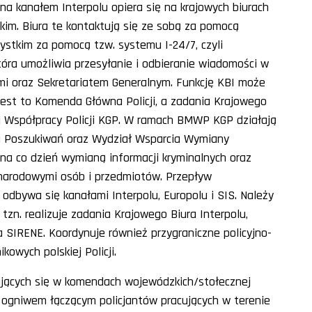
a kanałem Interpolu opiera się na krajowych biurach
kim. Biura te kontaktują się ze sobą za pomocą
ystkim za pomocą tzw. systemu I-24/7, czyli
tóra umożliwia przesyłanie i odbieranie wiadomości w
mi oraz Sekretariatem Generalnym. Funkcję KBI może
i jest to Komenda Główna Policji, a zadania Krajowego
j Współpracy Policji KGP. W ramach BMWP KGP działają
ia Poszukiwań oraz Wydział Wsparcia Wymiany
 na co dzień wymianą informacji kryminalnych oraz
narodowymi osób i przedmiotów. Przepływ
odbywa się kanałami Interpolu, Europolu i SIS. Należy
zn. realizuje zadania Krajowego Biura Interpolu,
ra
SIRENE
. Koordynuje również przygraniczne policyjno-
kowych polskiej Policji.
jących się w komendach wojewódzkich/stołecznej
m ogniwem łączącym policjantów pracujących w terenie