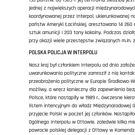
jednej z największych operacji międzynarodowyc
koordynowanej przez Interpol, ukierunkowanej na
państw Ameryki Łacińskiej, aresztowano 14 260 o
sztuk amunicji i 203 tony kokainy. Podczas dzi
przy okazji wiele przestępstw związanych m.in. 
POLSKA POLICJA W INTERPOLU
Nasz kraj był członkiem Interpolu od dnia założen
uwarunkowania polityczne zamroził z nią kontakty
przeobrażenia polityczne w Europie Środkowo-Ws
możliwy, a wręcz konieczny dla zapewnienia be
Polsce, które nastąpiły w 1989 r., ówczesne ki
listem intencyjnym do władz Międzynarodowej Org
przyjęcie Polski w poczet jej członków. Nastąpił
Ogólnego Interpolu w Ottawie, zaledwie kilka mie
powrocie polskiej delegacji z Ottawy w Komendzi