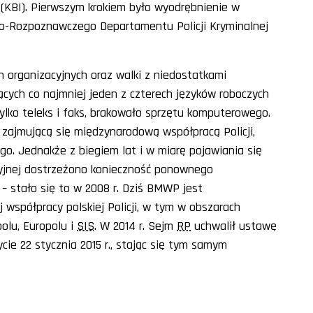
 (KBI). Pierwszym krokiem było wyodrębnienie w
yjno-Rozpoznawczego Departamentu Policji Kryminalnej
 organizacyjnych oraz walki z niedostatkami
cych co najmniej jeden z czterech języków roboczych
tylko teleks i faks, brakowało sprzętu komputerowego.
zajmującą się międzynarodową współpracą Policji,
o. Jednakże z biegiem lat i w miarę pojawiania się
yjnej dostrzeżono konieczność ponownego
– stało się to w 2008 r. Dziś BMWP jest
współpracy polskiej Policji, w tym w obszarach
olu, Europolu i
SIS
. W 2014 r. Sejm
RP
uchwalił ustawę
ycie 22 stycznia 2015 r., stając się tym samym