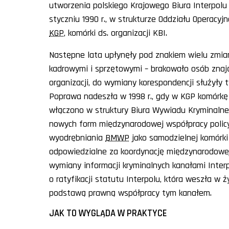
utworzenia polskiego Krajowego Biura Interpolu
styczniu 1990 r., w strukturze Oddziału Operac
KGP
, komórki ds. organizacji KBI.
Następne lata upłynęły pod znakiem wielu zmian
kadrowymi i sprzętowymi – brakowało osób znają
organizacji, do wymiany korespondencji służyły 
Poprawa nadeszła w 1998 r., gdy w KGP komórkę 
włączono w struktury Biura Wywiadu Kryminalneg
nowych form międzynarodowej współpracy polic
wyodrębniania
BMWP
jako samodzielnej komórki 
odpowiedzialne za koordynację międzynarodowej 
wymiany informacji kryminalnych kanałami Interp
o ratyfikacji statutu Interpolu, która weszła w ż
podstawą prawną współpracy tym kanałem.
JAK TO WYGLĄDA W PRAKTYCE