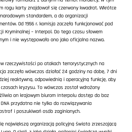
ym rogu karty znajdował się czerwony kwadrat. Wkrótce
ynarodowym standardem, a do organizacji
ynentów. Od 1956 r. komisja zaczęła funkcjonować pod
ji Kryminalnej –
Interpol
. Do tego czasu słowem
znym i nie występowało ono jako oficjalna nazwa.
 w rzeczywistości po atakach terrorystycznych na
acja zaczęła wówczas działać 24 godziny na dobę, 7 dni
dziej reaktywną, odpowiednią i operacyjną funkcję, aby
 w czasach kryzysu. To wówczas został wdrożony
ożliwia on krajowym biurom Interpolu dostęp do baz
a
DNA
przydatna nie tylko do rozwiązywania
tastrof i poszukiwań osób zaginionych.
się największą organizacją policyjną świata zrzeszającą
Lyon. O skali, z jaką działa, najlepiej świadczą wyniki