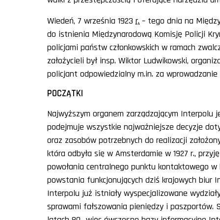
Wiedeń, 7 września 1923
r.
– tego dnia na Międz
do istnienia Międzynarodową Komisję Policji K
policjami państw członkowskich w ramach zwalc
założycieli był insp. Wiktor Ludwikowski, organiza
policjant odpowiedzialny m.in. za wprowadzanie da
POCZĄTKI
Najwyższym organem zarządzającym Interpolu je
podejmuje wszystkie najważniejsze decyzje dot
oraz zasobów potrzebnych do realizacji założon
która odbyła się w Amsterdamie w 1927 r., przyj
powołania centralnego punktu kontaktowego w kra
powstania funkcjonujących dziś krajowych biur Int
Interpolu już istniały wyspecjalizowane wydział
sprawami fałszowania pieniędzy i paszportów.
latach 80., więc ówczesne bazy informacyjne In