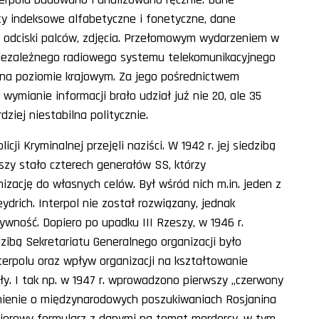
y indeksowe alfabetyczne i fonetyczne, dane
w, odciski palców, zdjęcia. Przełomowym wydarzeniem w
. niezależnego radiowego systemu telekomunikacyjnego
j na poziomie krajowym. Za jego pośrednictwem
wymianie informacji brało udział już nie 20, ale 35
ziej niestabilna politycznie.
ji Kryminalnej przejęli naziści. W 1942 r. jej siedzibą
zy stało czterech generałów
SS
, którzy
zację do własnych celów. Był wśród nich m.in. jeden z
drich. Interpol nie został rozwiązany, jednak
ywność. Dopiero po upadku III Rzeszy, w 1946 r.
zibą Sekretariatu Generalnego organizacji było
erpolu oraz wpływ organizacji na kształtowanie
y. I tak np. w 1947 r. wprowadzono pierwszy „czerwony
mienie o międzynarodowych poszukiwaniach Rosjanina
pierowy formularz z danymi na temat mordercy, w tym