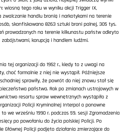
h: wiosną tego roku w wyniku akcji
Trigger IX
,
 zwalczanie handlu bronią i narkotykami na terenie
sób, skonfiskowano 8263 sztuki broni palnej, 305 tys.
ałań prowadzonych na terenie kilkunastu państw odkryto
z zabójstwami, korupcją i handlem ludźmi.
ia tej organizacji do 1952 r., kiedy to z uwagi na
, choć formalnie z niej nie wystąpił. Późniejsze
chodniej sprawiły, że powrót do niej znowu stał się
zpieczeństwa państwa. Rok po zmianach ustrojowych w
erownictwo resortu spraw wewnętrznych wystąpiło z
anizacji Policji Kryminalnej Interpol o ponowne
o to we wrześniu 1990 r. podczas 59. sesji Zgromadzenia
sięcy po powołaniu do życia polskiej Policji. Po
e Głównej Policji podjęto działania zmierzające do