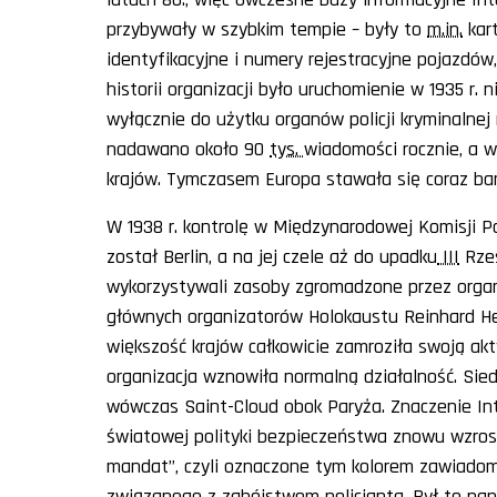
przybywały w szybkim tempie – były to
m.in.
kart
identyfikacyjne i numery rejestracyjne pojazdó
historii organizacji było uruchomienie w 1935 r
wyłącznie do użytku organów policji kryminalne
nadawano około 90
tys.
wiadomości rocznie, a w 
krajów. Tymczasem Europa stawała się coraz bard
W 1938 r. kontrolę w Międzynarodowej Komisji Polic
został Berlin, a na jej czele aż do upadku
III
Rzes
wykorzystywali zasoby zgromadzone przez organi
głównych organizatorów Holokaustu Reinhard Hey
większość krajów całkowicie zamroziła swoją akt
organizacja wznowiła normalną działalność. Sied
wówczas
Saint-Cloud
obok Paryża. Znaczenie Int
światowej polityki bezpieczeństwa znowu wzrosł
mandat”, czyli oznaczone tym kolorem zawiado
związanego z zabójstwem policjanta. Był to pa