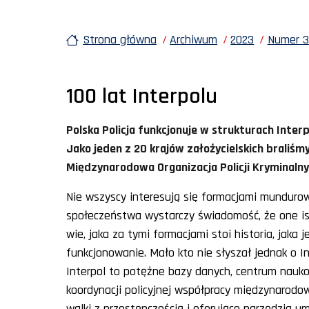
Strona główna
Archiwum
2023
Numer 30
100 lat Interpolu
Polska Policja funkcjonuje w strukturach Interp
Jako jeden z 20 krajów założycielskich braliśm
Międzynarodowa Organizacja Policji Kryminalnyc
Nie wszyscy interesują się formacjami mundurowym
społeczeństwa wystarczy świadomość, że one ist
wie, jaka za tymi formacjami stoi historia, jaka j
funkcjonowanie. Mało kto nie słyszał jednak o Int
Interpol to potężne bazy danych, centrum nauk
koordynacji policyjnej współpracy międzynarodo
walki z przestępczością i oferujące narzędzia um