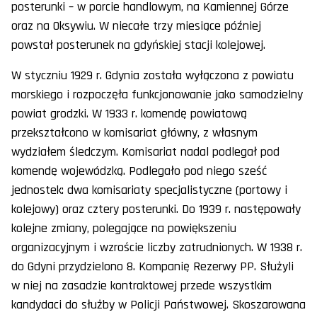
posterunki – w porcie handlowym, na Kamiennej Górze
oraz na Oksywiu. W niecałe trzy miesiące później
powstał posterunek na gdyńskiej stacji kolejowej.
W styczniu 1929 r. Gdynia została wyłączona z powiatu
morskiego i rozpoczęła funkcjonowanie jako samodzielny
powiat grodzki. W 1933 r. komendę powiatową
przekształcono w komisariat główny, z własnym
wydziałem śledczym. Komisariat nadal podlegał pod
komendę wojewódzką. Podlegało pod niego sześć
jednostek: dwa komisariaty specjalistyczne (portowy i
kolejowy) oraz cztery posterunki. Do 1939 r. następowały
kolejne zmiany, polegające na powiększeniu
organizacyjnym i wzroście liczby zatrudnionych. W 1938 r.
do Gdyni przydzielono 8. Kompanię Rezerwy PP. Służyli
w niej na zasadzie kontraktowej przede wszystkim
kandydaci do służby w Policji Państwowej. Skoszarowana