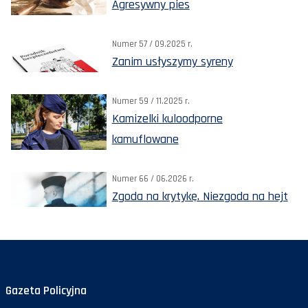
Agresywny pies
Numer 57 / 09.2025 r.
Zanim usłyszymy syreny
Numer 59 / 11.2025 r.
Kamizelki kuloodporne
kamuflowane
Numer 66 / 06.2026 r.
Zgoda na krytykę. Niezgoda na hejt
Gazeta Policyjna