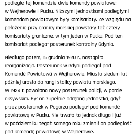
podlegle tej komendzie dwie komendy powiatowe:
w Wejherowie i Pucku. Niższymi jednostkami podległymi
komendom powiatowym były komisariaty. Ze względu na
położenie przy granicy morskiej powstały też cztery
komisariaty graniczne, w tym jeden w Pucku. Pod ten
komisariat podlegał posterunek kontrolny Gdynia.
Niedługo potem, 15 grudnia 1920 r., nastąpiła
reorganizacja. Posterunek w Gdyni podlegał pod
Komendę Powiatową w Wejherowie. Miasto siedem lat
później urosło do rangi stolicy powiatu morskiego.
W 1924 r. powołano nowy posterunek policji, w porcie
oksywskim. Był on zupełnie odrębną jednostką, gdyż
przez posterunek w Pogórzu podlegał pod komendę
powiatową w Pucku. Nie trwało to jednak długo i już
w październiku tegoż samego roku zmienił on podległość
pod komendę powiatową w Wejherowie.