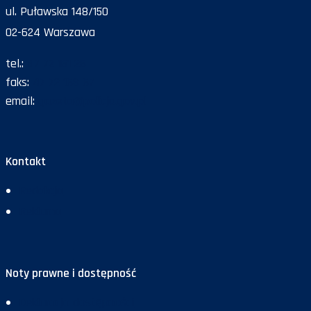
ul. Puławska 148/150
02-624 Warszawa
tel.:
47 72 161 26
faks:
47 72 168 67
email:
gazeta@policja.gov.pl
Kontakt
Redakcja
Reklama
Noty prawne i dostępność
Deklaracja dostępności