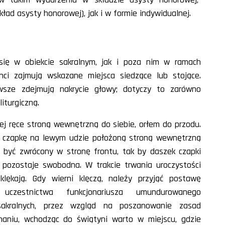
ład asysty honorowej), jak i w formie indywidualnej.
j się w obiekcie sakralnym, jak i poza nim w ramach
ci zajmują wskazane miejsca siedzące lub stojące.
sze zdejmują nakrycie głowy; dotyczy to zarówno
liturgiczną.
ej ręce stroną wewnętrzną do siebie, orłem do przodu.
ma czapkę na lewym udzie położoną stroną wewnętrzną
i być zwrócony w stronę frontu, tak by daszek czapki
 pozostaje swobodna. W trakcie trwania uroczystości
 klękają. Gdy wierni klęczą, należy przyjąć postawę
uczestnictwa funkcjonariusza umundurowanego
akralnych, przez wzgląd na poszanowanie zasad
aniu, wchodząc do świątyni warto w miejscu, gdzie