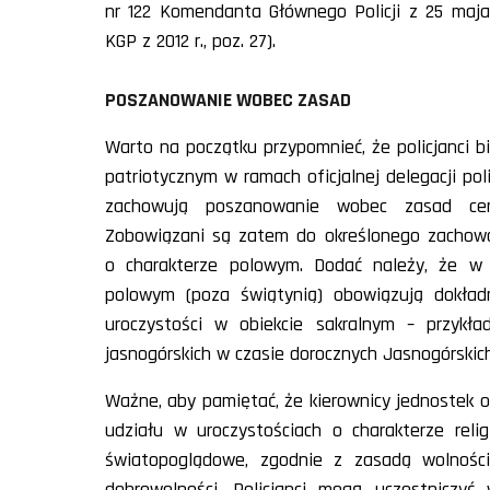
nr 122 Komendanta Głównego Policji z 25 maja 
KGP z 2012 r., poz. 27).
POSZANOWANIE WOBEC ZASAD
Warto na początku przypomnieć, że policjanci bi
patriotycznym w ramach oficjalnej delegacji pol
zachowują poszanowanie wobec zasad cer
Zobowiązani są zatem do określonego zachowan
o charakterze polowym. Dodać należy, że w tr
polowym (poza świątynią) obowiązują dokład
uroczystości w obiekcie sakralnym – przyk
jasnogórskich w czasie dorocznych Jasnogórskic
Ważne, aby pamiętać, że kierownicy jednostek o
udziału w uroczystościach o charakterze reli
światopoglądowe, zgodnie z zasadą wolnośc
dobrowolności. Policjanci mogą uczestniczy