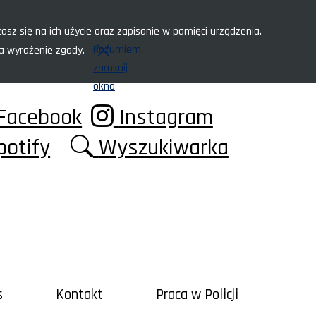
asz się na ich użycie oraz zapisanie w pamięci urządzenia.
Rozumiem,
za wyrażenie zgody.
zamknij
okno
Facebook
Instagram
potify
Wyszukiwarka
s
Kontakt
Praca w Policji