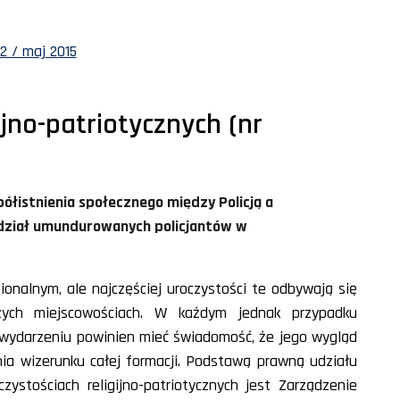
2 / maj 2015
ijno-patriotycznych (nr
łistnienia społecznego między Policją a
udział umundurowanych policjantów w
ionalnym, ale najczęściej uroczystości te odbywają się
zych miejscowościach. W każdym jednak przypadku
 wydarzeniu powinien mieć świadomość, że jego wygląd
a wizerunku całej formacji. Podstawą prawną udziału
zystościach religijno-patriotycznych jest Zarządzenie