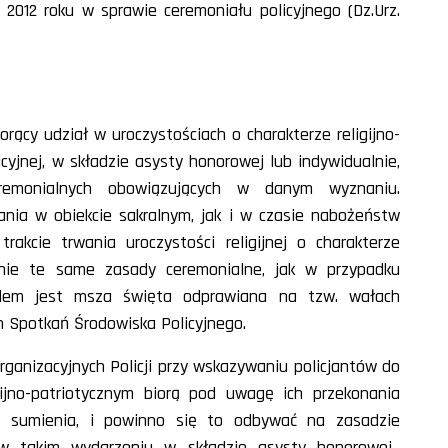
2012 roku w sprawie ceremoniału policyjnego (Dz.Urz.
orący udział w uroczystościach o charakterze religijno-
icyjnej, w składzie asysty honorowej lub indywidualnie,
emonialnych obowiązujących w danym wyznaniu.
ia w obiekcie sakralnym, jak i w czasie nabożeństw
akcie trwania uroczystości religijnej o charakterze
nie te same zasady ceremonialne, jak w przypadku
ładem jest msza święta odprawiana na tzw. wałach
h Spotkań Środowiska Policyjnego.
rganizacyjnych Policji przy wskazywaniu policjantów do
gijno-patriotycznym biorą pod uwagę ich przekonania
i sumienia, i powinno się to odbywać na zasadzie
ć w takim wydarzeniu w składzie asysty honorowej,