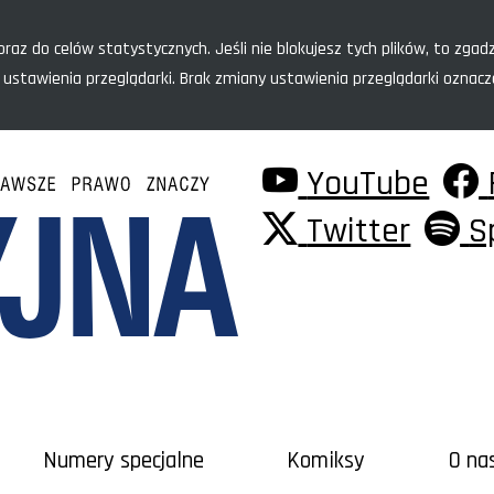
raz do celów statystycznych. Jeśli nie blokujesz tych plików, to zgadz
 ustawienia przeglądarki. Brak zmiany ustawienia przeglądarki oznac
YouTube
Twitter
S
Numery specjalne
Komiksy
O na