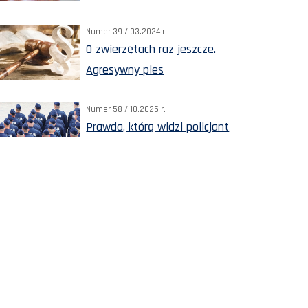
Numer 39 / 03.2024 r.
O zwierzętach raz jeszcze.
Agresywny pies
Numer 58 / 10.2025 r.
Prawda, którą widzi policjant