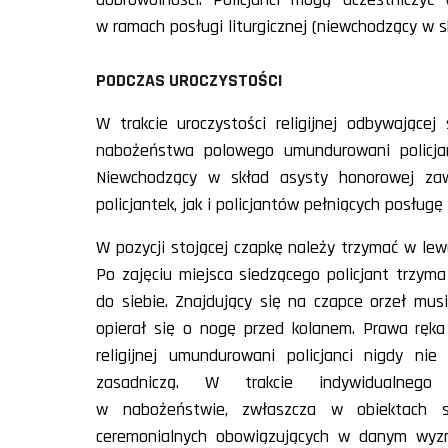
w ramach posługi liturgicznej (niewchodzący w sk
PODCZAS UROCZYSTOŚCI
W trakcie uroczystości religijnej odbywające
nabożeństwa polowego umundurowani policjan
Niewchodzący w skład asysty honorowej zaw
policjantek, jak i policjantów pełniących posługę 
W pozycji stojącej czapkę należy trzymać w lew
Po zajęciu miejsca siedzącego policjant trzy
do siebie. Znajdujący się na czapce orzeł mus
opierał się o nogę przed kolanem. Prawa ręka
religijnej umundurowani policjanci nigdy nie
zasadniczą. W trakcie indywidualnego 
w nabożeństwie, zwłaszcza w obiektach s
ceremonialnych obowiązujących w danym wyzn