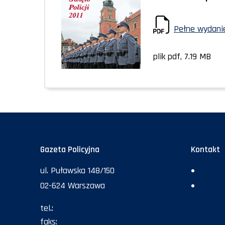
Pełne wydanie
plik pdf, 7.19 MB
Gazeta Policyjna
Kontakt
ul. Puławska 148/150
Redakc
02-624 Warszawa
Rekla
tel.:
47 72 161 26
faks:
47 72 168 67