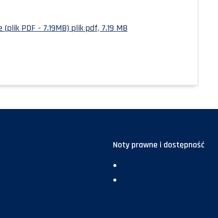
 (plik PDF - 7.19MB)
plik pdf, 7.19 MB
Noty prawne i dostępność
ja
Deklaracja dostępności
ma
Polityka prywatności