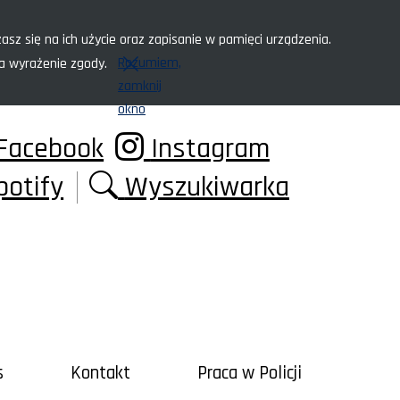
asz się na ich użycie oraz zapisanie w pamięci urządzenia.
Rozumiem,
za wyrażenie zgody.
zamknij
okno
Facebook
Instagram
potify
Wyszukiwarka
s
Kontakt
Praca w Policji