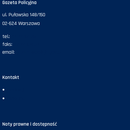
Gazeta Policyjna
ul. Puławska 148/150
02-624 Warszawa
tel.:
47 72 161 26
faks:
47 72 168 67
email:
gazeta@policja.gov.pl
Kontakt
Redakcja
Reklama
Noty prawne i dostępność