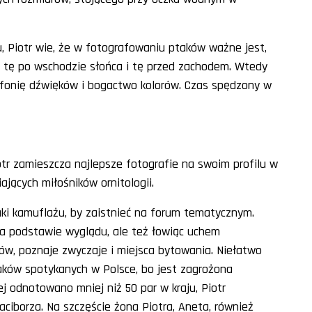
u, Piotr wie, że w fotografowaniu ptaków ważne jest,
i tę po wschodzie słońca i tę przed zachodem. Wtedy
ofonię dźwięków i bogactwo kolorów. Czas spędzony w
otr zamieszcza najlepsze fotografie na swoim profilu w
jących miłośników ornitologii.
uki kamuflażu, by zaistnieć na forum tematycznym.
na podstawie wyglądu, ale też łowiąc uchem
ów, poznaje zwyczaje i miejsca bytowania. Niełatwo
aków spotykanych w Polsce, bo jest zagrożona
j odnotowano mniej niż 50 par w kraju, Piotr
aciborza. Na szczęście żona Piotra, Aneta, również