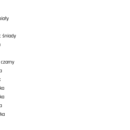
biały
c śniady
a
 czarny
a
k
ka
ka
a
wka