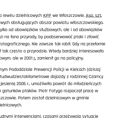
ka rewiru dzielnicowych
KPP
we Włoszczowie.
Asp. szt.
cowych obsługujących obszar powiatu włoszczowskiego.
tylko od obowiązków służbowych, ale i od obowiązków
zi na łono przyrody, by poobserwować ptaki i złowić
otograficznego. Nie zawsze tak robił. Gdy na przełomie
ł tak często o przyrodzie. Wtedy bardziej interesowało
kowym, ale w 2001
r.
zamienił go na policyjny.
nym Pododdziale Prewencji Policji w Kielcach (dzisiaj
 studwudziestokilometrowe dojazdy z rodzinnej Czarncy
 jesienią 2006 r., umożliwiła powrót do młodzieńczych
gatunków ptaków. Piotr Fatyga rozpoczął pracę w
zczowie. Potem został dzielnicowym w gminie
ielnicowych.
trudnymi interwencjami, czasami przeżywają sytuacje