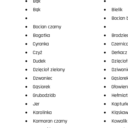
Bąk
Bąk
Bielik
Bocian 
Bocian czarny
Bogatka
Brodzie
Cyranka
Czernic
Czyż
Derkacz
Dudek
Dzięcioł
Dzięcioł zielony
Dziwoni
Dzwoniec
Gąsiore
Gąsiorek
Głowien
Grubodziób
Hełmiat
Jer
Kapturk
Karolinka
Kląska
Kormoran czarny
Kowalik