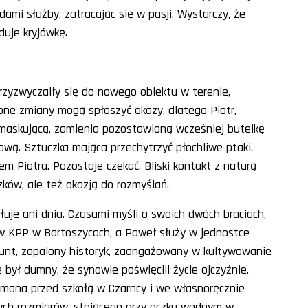
dami służby, zatracając się w pasji. Wystarczy, że
duje kryjówkę.
rzyzwyczaiły się do nowego obiektu w terenie,
ne zmiany mogą spłoszyć okazy, dlatego Piotr,
ą maskującą, zamienia pozostawioną wcześniej butelkę
wą. Sztuczka mająca przechytrzyć płochliwe ptaki.
m Piotra. Pozostaje czekać. Bliski kontakt z naturą
ków, ale też okazją do rozmyślań.
ałuje ani dnia. Czasami myśli o swoich dwóch braciach,
w KPP w Bartoszycach, a Paweł służy w jednostce
unt, zapalony historyk, zaangażowany w kultywowanie
był dumny, że synowie poświęcili życie ojczyźnie.
tmana przed szkołą w Czarncy i we własnoręcznie
ch rozmiarów, stojącego przy oczku wodnym w