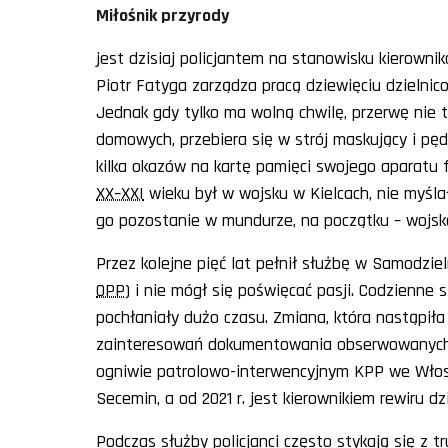
Miłośnik przyrody
jest dzisiaj policjantem na stanowisku kierowni
Piotr Fatyga zarządza pracą dziewięciu dzielni
Jednak gdy tylko ma wolną chwilę, przerwę nie 
domowych, przebiera się w strój maskujący i pęd
kilka okazów na kartę pamięci swojego aparatu f
XX–XXI
wieku był w wojsku w Kielcach, nie myśla
go pozostanie w mundurze, na początku – wojs
Przez kolejne pięć lat pełnił służbę w Samodziel
OPP
) i nie mógł się poświęcać pasji. Codzienne
pochłaniały dużo czasu. Zmiana, która nastąpiła
zainteresowań dokumentowania obserwowanych 
ogniwie patrolowo-interwencyjnym KPP we Włos
Secemin, a od 2021 r. jest kierownikiem rewiru dz
Podczas służby policjanci często stykają się z 