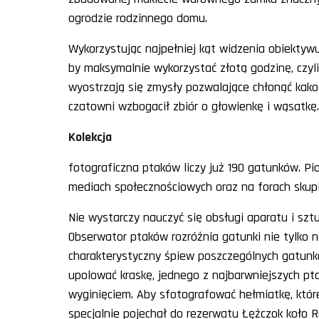
ogrodzie rodzinnego domu.
Wykorzystując najpełniej kąt widzenia obiektyw
by maksymalnie wykorzystać złotą godzinę, czyl
wyostrzają się zmysły pozwalające chłonąć kak
czatowni wzbogacił zbiór o głowienkę i wąsatkę.
Kolekcja
fotograficzna ptaków liczy już 190 gatunków. Pi
mediach społecznościowych oraz na forach skupia
Nie wystarczy nauczyć się obsługi aparatu i szt
Obserwator ptaków rozróżnia gatunki nie tylko 
charakterystyczny śpiew poszczególnych gatunk
upolować kraskę, jednego z najbarwniejszych pt
wyginięciem. Aby sfotografować hełmiatkę, które
specjalnie pojechał do rezerwatu Łężczok koło R