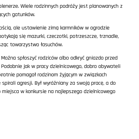
plenerze. Wiele rodzinnych podróży jest planowanych z
ących gatunków.
ścią, ale ustawienie zimą karmników w ogrodzie
tykają się mazurki, czeczotki, potrzeszcze, trznadle,
łosząc towarzystwo łasuchów.
 Można spłoszyć rodziców albo odkryć gniazdo przed
 Podobnie jak w pracy dzielnicowego, dobro obywateli
okrotnie pomagał rodzinom żyjącym w związkach
irali agresji. Był wyróżniany za swoją pracę, a do
go miejsca w konkursie na najlepszego dzielnicowego