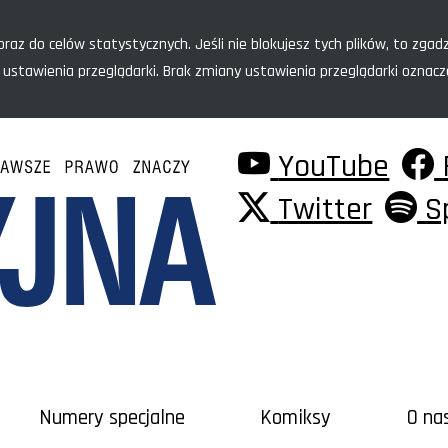
raz do celów statystycznych. Jeśli nie blokujesz tych plików, to zgadz
 ustawienia przeglądarki. Brak zmiany ustawienia przeglądarki oznac
YouTube
Twitter
S
Numery specjalne
Komiksy
O na