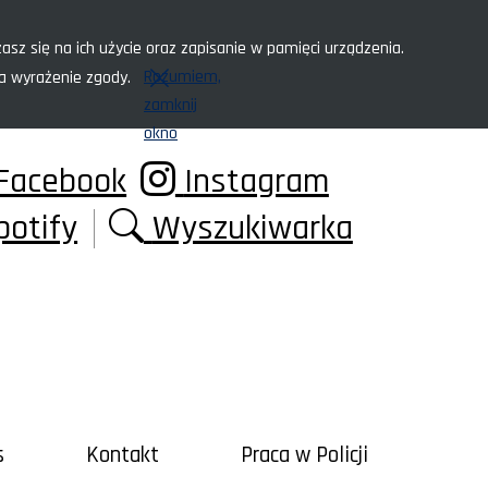
asz się na ich użycie oraz zapisanie w pamięci urządzenia.
Rozumiem,
za wyrażenie zgody.
zamknij
okno
Facebook
Instagram
potify
Wyszukiwarka
s
Kontakt
Praca w Policji