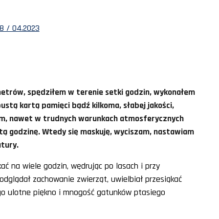
8 / 04.2023
ometrów, spędziłem w terenie setki godzin, wykonałem
pustą kartą pamięci bądź kilkoma, słabej jakości,
łem, nawet w trudnych warunkach atmosferycznych
łotą godzinę. Wtedy się maskuję, wyciszam, nastawiam
tury.
ać na wiele godzin, wędrując po lasach i przy
odglądał zachowanie zwierząt, uwielbiał przesiąkać
 go ulotne piękno i mnogość gatunków ptasiego