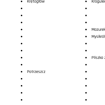
Krętogłów
Krogule
Mazure
Mysikról
Pliszka 
Potrzeszcz