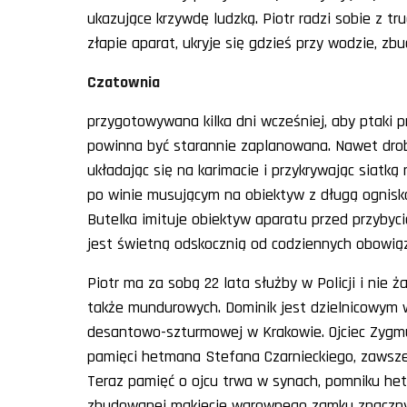
ukazujące krzywdę ludzką. Piotr radzi sobie z tru
złapie aparat, ukryje się gdzieś przy wodzie, zbu
Czatownia
przygotowywana kilka dni wcześniej, aby ptaki p
powinna być starannie zaplanowana. Nawet drob
układając się na karimacie i przykrywając siatk
po winie musującym na obiektyw z długą ognisko
Butelka imituje obiektyw aparatu przed przybycie
jest świetną odskocznią od codziennych obowiąz
Piotr ma za sobą 22 lata służby w Policji i nie ż
także mundurowych. Dominik jest dzielnicowym 
desantowo-szturmowej w Krakowie. Ojciec Zygm
pamięci hetmana Stefana Czarnieckiego, zawsze 
Teraz pamięć o ojcu trwa w synach, pomniku he
zbudowanej makiecie warownego zamku znaczny