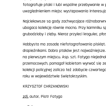
fotografuje ptaki i lubi wspólne przebywanie w 
uwzględnieniem miejsc występowania interesuj
Najciekawsze są gody zachwycające różnobarwno
ubogaca kolekcję równie mocno. Przy karmniku spo
grubodzioby i zięby. Nieraz przyleci krogulec, p
Hobbysta ma zasadę niefotografowania piskląt.
drapieżnikami. Dobro ptaków jest najważniejsze.
na pierwszym miejscu. Asp. szt. Fatyga niejedn
przemocowych, pomagał kobietom wyrwać się ze sp
kolekcji policyjnej zalicza też zdobycie czwarte
roku w województwie świętokrzyskim.
KRZYSZTOF CHRZANOWSKI
zdj.
autor, Piotr Fatyga