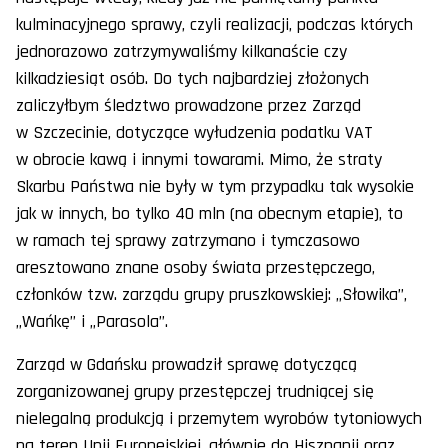
kulminacyjnego sprawy, czyli realizacji, podczas których
jednorazowo zatrzymywaliśmy kilkanaście czy
kilkadziesiąt osób. Do tych najbardziej złożonych
zaliczyłbym śledztwo prowadzone przez Zarząd
w Szczecinie, dotyczące wyłudzenia podatku VAT
w obrocie kawą i innymi towarami. Mimo, że straty
Skarbu Państwa nie były w tym przypadku tak wysokie
jak w innych, bo tylko 40 mln (na obecnym etapie), to
w ramach tej sprawy zatrzymano i tymczasowo
aresztowano znane osoby świata przestępczego,
członków tzw. zarządu grupy pruszkowskiej: „Słowika”,
„Wańkę” i „Parasola”.
Zarząd w Gdańsku prowadził sprawę dotyczącą
zorganizowanej grupy przestępczej trudniącej się
nielegalną produkcją i przemytem wyrobów tytoniowych
na teren Unii Europejskiej, głównie do Hiszpanii oraz