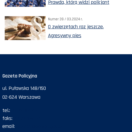
Prawda, którą widzi policjant
Numer 39 / 03.2024 r.
O zwierzętach raz jeszcze.
Agresywny pies
Gazeta Policyjna
ul. Puławska 148/150
02-624 Warszawa
tel.:
47 72 161 26
faks:
47 72 168 67
email:
gazeta@policja.gov.pl