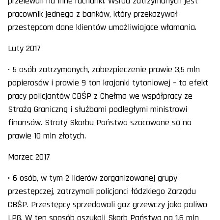
przelewali na inne rachunki. Wśród zatrzymanych jest
pracownik jednego z banków, który przekazywał
przestępcom dane klientów umożliwiające włamania.
Luty 2017
• 5 osób zatrzymanych, zabezpieczenie prawie 3,5 mln
papierosów i prawie 9 ton krajanki tytoniowej – to efekt
pracy policjantów CBŚP z Chełma we współpracy ze
Strażą Graniczną i służbami podległymi ministrowi
finansów. Straty Skarbu Państwa szacowane są na
prawie 10 mln złotych.
Marzec 2017
• 6 osób, w tym 2 liderów zorganizowanej grupy
przestępczej, zatrzymali policjanci łódzkiego Zarządu
CBŚP. Przestępcy sprzedawali gaz grzewczy jako paliwo
LPG. W ten sposób oszukali Skarb Państwa na 1,6 mln