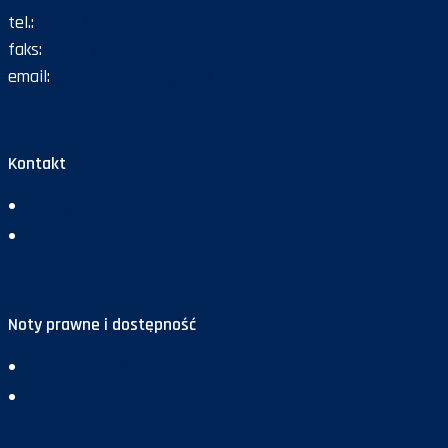
tel.:
47 72 161 26
faks:
47 72 168 67
email:
gazeta@policja.gov.pl
Kontakt
Redakcja
Reklama
Noty prawne i dostępność
Deklaracja dostępności
Polityka prywatności