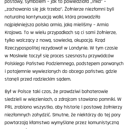
postawy, symbolem – jak to powiedziała „Inka” –
„zachowania się jak trzeba”. Żołnierze niezłomni byli
naturalną kontynuacją walki, którą prowadziła
najpiękniejsza polska armia, jaką mieliśmy – Armia
Krajowa. To w wielu przypadkach są ci sami żołnierze,
tylko walczący z nową, sowiecką, okupacją. Rząd
Rzeczypospolitej rezydował w Londynie. W tym czasie
w Moskwie toczył się proces szesnastu przywódców
Polskiego Państwa Podziemnego, podstępem porwanych
i potajemnie wywiezionych do obcego państwa, gdzie
stanęli przed radzieckim sądem.
Był w Polsce taki czas, że prawdziwi bohaterowie
siedzieli w więzieniach, a zdrajcom stawiano pomniki. W
PRL zrobiono wszystko, aby historię i postawę żołnierzy
niezłomnych zohydzić. Smutne, że niektórzy do tej pory
powtarzają kłamstwa wymyślane przez komunistyczną