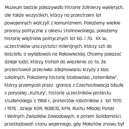
Muzeum będzie pokazywało historię żołnierzy wyklętych,
ale także wszystkich, którzy na przestrzeni lat
powojennych walczyli z komunizmem. Pokażemy wielkie
procesy polityczne z okresu stalinowskiego, pokażemy
historię więźniów politycznych lat 60. i 70. XX w.,
uczestników uroczystości milenijnych, którzy szli do
kościoła, a wylądowali na Rakowieckiej. Chcemy pokazać
dzieje ludzi, którzy trafiali do więzienia za to, że
protestowali przeciwko zdejmowaniu krzyży z klas
szkolnych. Pokażemy historię środowiska „taterników”,
którzy przemycali przez granicę z Czechosłowacją bibułę
z paryskiej „Kultury”, historię uczestników protestu
studenckiego z 1968 r., protestów robotników z lat 1970
i 1976 , dzieje KOR, ROBCiO, KPN, Ruchu Młodej Polski
i Wolnych Związków Zawodowych, a potem Solidarności,
prześladowań stanu wojennego, gdy Mokotów znowu był