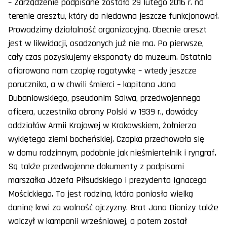
– Zarządzenie podpisane zostało 29 lutego 2016 r. na
terenie aresztu, który do niedawna jeszcze funkcjonował.
Prowadzimy działalność organizacyjną. Obecnie areszt
jest w likwidacji, osadzonych już nie ma. Po pierwsze,
cały czas pozyskujemy eksponaty do muzeum. Ostatnio
ofiarowano nam czapkę rogatywkę – wtedy jeszcze
porucznika, a w chwili śmierci – kapitana Jana
Dubaniowskiego, pseudonim Salwa, przedwojennego
oficera, uczestnika obrony Polski w 1939 r., dowódcy
oddziałów Armii Krajowej w Krakowskiem, żołnierza
wyklętego ziemi bocheńskiej. Czapka przechowała się
w domu rodzinnym, podobnie jak nieśmiertelnik i ryngraf.
Są także przedwojenne dokumenty z podpisami
marszałka Józefa Piłsudskiego i prezydenta Ignacego
Mościckiego. To jest rodzina, która poniosła wielką
daninę krwi za wolność ojczyzny. Brat Jana Dionizy także
walczył w kampanii wrześniowej, a potem został