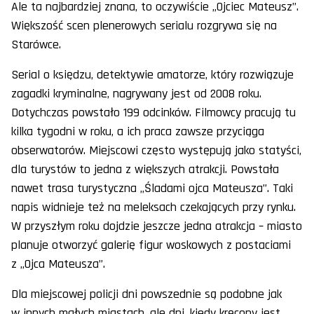
Ale ta najbardziej znana, to oczywiście „Ojciec Mateusz”.
Większość scen plenerowych serialu rozgrywa się na
Starówce.
Serial o księdzu, detektywie amatorze, który rozwiązuje
zagadki kryminalne, nagrywany jest od 2008 roku.
Dotychczas powstało 199 odcinków. Filmowcy pracują tu
kilka tygodni w roku, a ich praca zawsze przyciąga
obserwatorów. Miejscowi często występują jako statyści,
dla turystów to jedna z większych atrakcji. Powstała
nawet trasa turystyczna „Śladami ojca Mateusza”. Taki
napis widnieje też na meleksach czekających przy rynku.
W przyszłym roku dojdzie jeszcze jedna atrakcja – miasto
planuje otworzyć galerię figur woskowych z postaciami
z „Ojca Mateusza”.
Dla miejscowej policji dni powszednie są podobne jak
w innych małych miastach, ale dni, kiedy kręcony jest