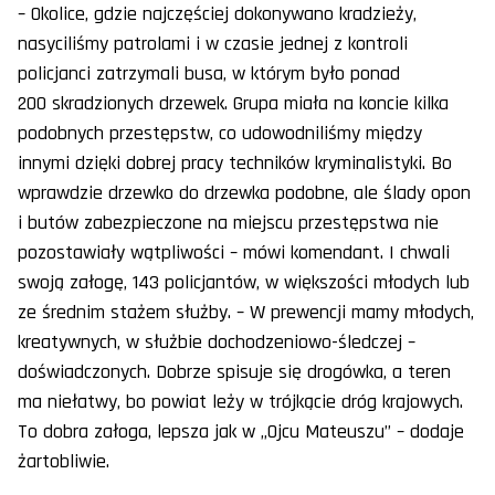
– Okolice, gdzie najczęściej dokonywano kradzieży,
nasyciliśmy patrolami i w czasie jednej z kontroli
policjanci zatrzymali busa, w którym było ponad
200 skradzionych drzewek. Grupa miała na koncie kilka
podobnych przestępstw, co udowodniliśmy między
innymi dzięki dobrej pracy techników kryminalistyki. Bo
wprawdzie drzewko do drzewka podobne, ale ślady opon
i butów zabezpieczone na miejscu przestępstwa nie
pozostawiały wątpliwości – mówi komendant. I chwali
swoją załogę, 143 policjantów, w większości młodych lub
ze średnim stażem służby. – W prewencji mamy młodych,
kreatywnych, w służbie dochodzeniowo-śledczej –
doświadczonych. Dobrze spisuje się drogówka, a teren
ma niełatwy, bo powiat leży w trójkącie dróg krajowych.
To dobra załoga, lepsza jak w „Ojcu Mateuszu” – dodaje
żartobliwie.