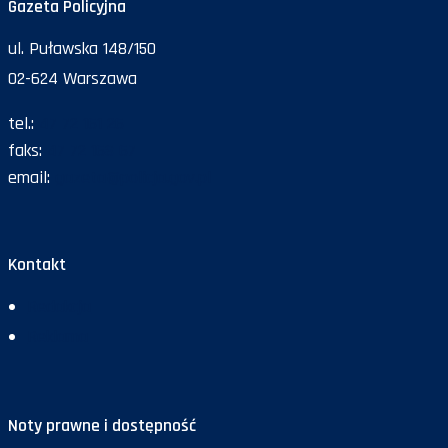
Gazeta Policyjna
ul. Puławska 148/150
02-624 Warszawa
tel.:
47 72 161 26
faks:
47 72 168 67
email:
gazeta@policja.gov.pl
Kontakt
Redakcja
Reklama
Noty prawne i dostępność