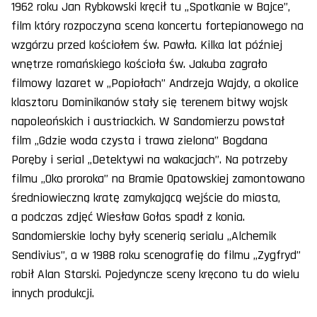
1962 roku Jan Rybkowski kręcił tu „Spotkanie w Bajce”,
film który rozpoczyna scena koncertu fortepianowego na
wzgórzu przed kościołem św. Pawła. Kilka lat później
wnętrze romańskiego kościoła św. Jakuba zagrało
filmowy lazaret w „Popiołach” Andrzeja Wajdy, a okolice
klasztoru Dominikanów stały się terenem bitwy wojsk
napoleońskich i austriackich. W Sandomierzu powstał
film „Gdzie woda czysta i trawa zielona” Bogdana
Poręby i serial „Detektywi na wakacjach”. Na potrzeby
filmu „Oko proroka” na Bramie Opatowskiej zamontowano
średniowieczną kratę zamykającą wejście do miasta,
a podczas zdjęć Wiesław Gołas spadł z konia.
Sandomierskie lochy były scenerią serialu „Alchemik
Sendivius”, a w 1988 roku scenografię do filmu „Zygfryd”
robił Alan Starski. Pojedyncze sceny kręcono tu do wielu
innych produkcji.