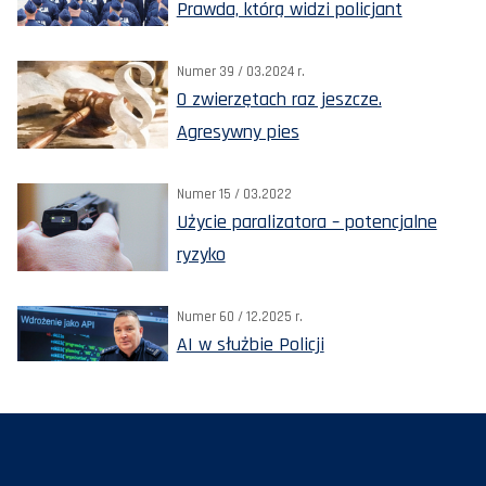
Prawda, którą widzi policjant
Numer 39 / 03.2024 r.
O zwierzętach raz jeszcze.
Agresywny pies
Numer 15 / 03.2022
Użycie paralizatora – potencjalne
ryzyko
Numer 60 / 12.2025 r.
AI w służbie Policji