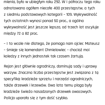
mienia, było w ubiegłym roku 292. W I półroczu tego roku
odnotowano ogółem niecałe 400 przestępstw, a tych
z siedmiu podstawowych kategorii – 109. Wykrywalność
tych ostatnich wynosi ponad 50 proc., a ogólna
wykrywalność jest jeszcze lepsza, od trzech lat oscyluje
między 72 a 82 proc.
– I to wcale nie dlatego, że pomaga nam ojciec Mateusz
– śmieje się komendant Chmielowiec – chociaż moi
koledzy z innych jednostek tak czasem żartują.
Rejon jest głównie ogrodniczy, dominują sady i uprawy
warzyw. Znaczna liczba przestępstw jest związana z tą
specyfiką: kradzieże sprzętu i narzędzi ogrodniczych,
także drzewek i krzewów. Dwa lata temu plagą były
kradzieże świeżo nasadzonych drzewek owocowych.
Policja uporała się z tym dość szybko.