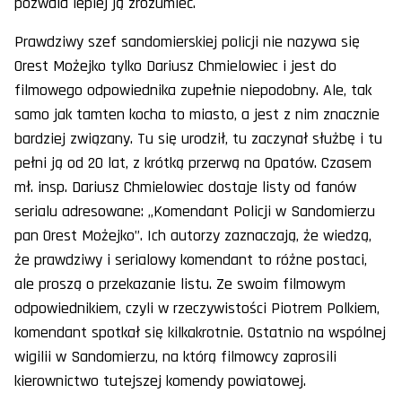
pozwala lepiej ją zrozumieć.
Prawdziwy szef sandomierskiej policji nie nazywa się
Orest Możejko tylko Dariusz Chmielowiec i jest do
filmowego odpowiednika zupełnie niepodobny. Ale, tak
samo jak tamten kocha to miasto, a jest z nim znacznie
bardziej związany. Tu się urodził, tu zaczynał służbę i tu
pełni ją od 20 lat, z krótką przerwą na Opatów. Czasem
mł. insp. Dariusz Chmielowiec dostaje listy od fanów
serialu adresowane: „Komendant Policji w Sandomierzu
pan Orest Możejko”. Ich autorzy zaznaczają, że wiedzą,
że prawdziwy i serialowy komendant to różne postaci,
ale proszą o przekazanie listu. Ze swoim filmowym
odpowiednikiem, czyli w rzeczywistości Piotrem Polkiem,
komendant spotkał się kilkakrotnie. Ostatnio na wspólnej
wigilii w Sandomierzu, na którą filmowcy zaprosili
kierownictwo tutejszej komendy powiatowej.