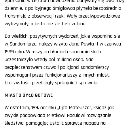
Spotkania w centrum dowodzenia odbywały się dwa razy
dziennie, z policyjnego śmigłowca płynęła bezpośrednia
transmisja z obserwacji rzeki. Wały przeciwpowodziowe
wytrzymały, miasto nie zostało zalane.
Do wielkich, pozytywnych wydarzeń, jakie wspomina się
w Sandomierzu, należy wizyta Jana Pawła II w czerwcu
1999 roku. W mszy na błoniach sandomierskich
uczestniczyło wtedy pół miliona osób. Nad
bezpieczeństwem czuwali policjanci sandomierscy
wspomagani przez funkcjonariuszy z innych miast.
Uroczystości przebiegły spokojnie i sprawnie.
MIASTO BYŁO GOTOWE
W ostatnim, 199. odcinku „Ojca Mateusza”, ksiądz jak
zwykle podpowiada Mietkowi Noculowi rozwiązanie
śledztwa, pomagając ustalić sprawcę napadu na