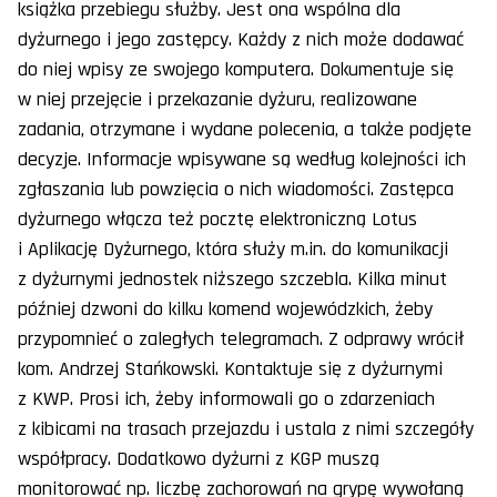
książka przebiegu służby. Jest ona wspólna dla
dyżurnego i jego zastępcy. Każdy z nich może dodawać
do niej wpisy ze swojego komputera. Dokumentuje się
w niej przejęcie i przekazanie dyżuru, realizowane
zadania, otrzymane i wydane polecenia, a także podjęte
decyzje. Informacje wpisywane są według kolejności ich
zgłaszania lub powzięcia o nich wiadomości. Zastępca
dyżurnego włącza też pocztę elektroniczną Lotus
i Aplikację Dyżurnego, która służy m.in. do komunikacji
z dyżurnymi jednostek niższego szczebla. Kilka minut
później dzwoni do kilku komend wojewódzkich, żeby
przypomnieć o zaległych telegramach. Z odprawy wrócił
kom. Andrzej Stańkowski. Kontaktuje się z dyżurnymi
z KWP. Prosi ich, żeby informowali go o zdarzeniach
z kibicami na trasach przejazdu i ustala z nimi szczegóły
współpracy. Dodatkowo dyżurni z KGP muszą
monitorować np. liczbę zachorowań na grypę wywołaną