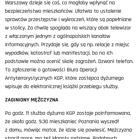
Warszawy dzieje się coś, co mogłoby wpłynąć na
bezpieczeństwo mieszkańców. Ułatwia to ustalenie
sprawców przestępstw i wykroczeń, które są popełniane
w stolicy. Za chwilę spogląda na wiszący obok telewizor
z włączonym jednym z ogólnopolskich kanałów
informacyjnych. Przydaje się, gdy są np. relacje z miejsc
wypadków, katastrof lub manifestacji, bo na ich
podstawie można ocenić skalę zagrożeń. Dzwoni telefon.
To zgłoszenie o gotowości Biura Operacji
Antyterrorystycznych KGP, które zastępca dyżurnego
wpisuje do elektronicznej książki przebiegu służby.
ZAGINIONY MĘŻCZYZNA
Po godz. 11 służba dyżurna KGP zostaje poinformowana,
że około godz. 9.30 mieszkaniec Poznania wyszedł
z domu, mówiąc matce, że idzie się powiesić. Mężczyzna
stracił pracę, ma też kłopoty rodzinne. Podobnych