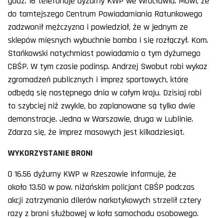
godz. 16 telefonuje dyżurny KWP we Wrocławiu. Mówi, że
do tamtejszego Centrum Powiadamiania Ratunkowego
zadzwonił mężczyzna i powiedział, że w jednym ze
sklepów mięsnych wybuchnie bomba i się rozłączył. Kom.
Stańkowski natychmiast powiadamia o tym dyżurnego
CBŚP. W tym czasie podinsp. Andrzej Swobut robi wykaz
zgromadzeń publicznych i imprez sportowych, które
odbędą się następnego dnia w całym kraju. Dzisiaj robi
to szybciej niż zwykle, bo zaplanowane są tylko dwie
demonstracje. Jedna w Warszawie, druga w Lublinie.
Zdarza się, że imprez masowych jest kilkadziesiąt.
WYKORZYSTANIE BRONI
O 16.56 dyżurny KWP w Rzeszowie informuje, że
około 13.50 w pow. niżańskim policjant CBŚP podczas
akcji zatrzymania dilerów narkotykowych strzelił cztery
razy z broni służbowej w koła samochodu osobowego.