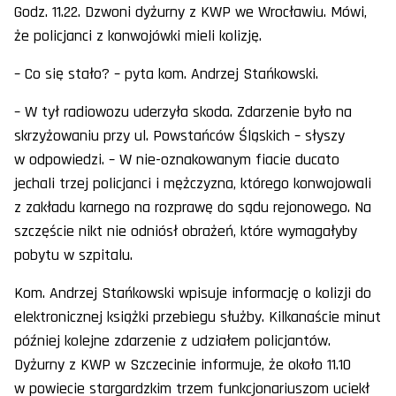
Godz. 11.22. Dzwoni dyżurny z KWP we Wrocławiu. Mówi,
że policjanci z konwojówki mieli kolizję.
– Co się stało? – pyta kom. Andrzej Stańkowski.
– W tył radiowozu uderzyła skoda. Zdarzenie było na
skrzyżowaniu przy ul. Powstańców Śląskich – słyszy
w odpowiedzi. – W nie-oznakowanym fiacie ducato
jechali trzej policjanci i mężczyzna, którego konwojowali
z zakładu karnego na rozprawę do sądu rejonowego. Na
szczęście nikt nie odniósł obrażeń, które wymagałyby
pobytu w szpitalu.
Kom. Andrzej Stańkowski wpisuje informację o kolizji do
elektronicznej książki przebiegu służby. Kilkanaście minut
później kolejne zdarzenie z udziałem policjantów.
Dyżurny z KWP w Szczecinie informuje, że około 11.10
w powiecie stargardzkim trzem funkcjonariuszom uciekł