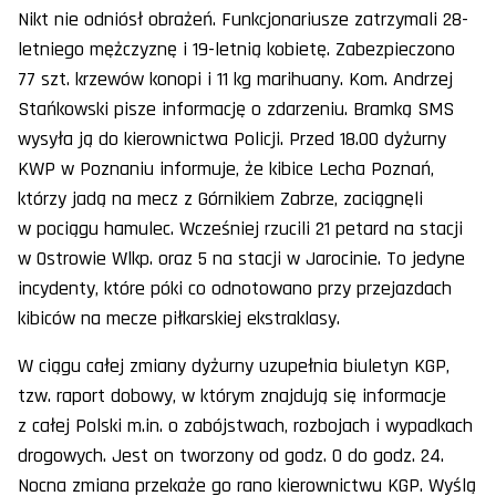
Nikt nie odniósł obrażeń. Funkcjonariusze zatrzymali 28-
letniego mężczyznę i 19-letnią kobietę. Zabezpieczono
77 szt. krzewów konopi i 11 kg marihuany. Kom. Andrzej
Stańkowski pisze informację o zdarzeniu. Bramką SMS
wysyła ją do kierownictwa Policji. Przed 18.00 dyżurny
KWP w Poznaniu informuje, że kibice Lecha Poznań,
którzy jadą na mecz z Górnikiem Zabrze, zaciągnęli
w pociągu hamulec. Wcześniej rzucili 21 petard na stacji
w Ostrowie Wlkp. oraz 5 na stacji w Jarocinie. To jedyne
incydenty, które póki co odnotowano przy przejazdach
kibiców na mecze piłkarskiej ekstraklasy.
W ciągu całej zmiany dyżurny uzupełnia biuletyn KGP,
tzw. raport dobowy, w którym znajdują się informacje
z całej Polski m.in. o zabójstwach, rozbojach i wypadkach
drogowych. Jest on tworzony od godz. 0 do godz. 24.
Nocna zmiana przekaże go rano kierownictwu KGP. Wyślą