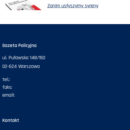
Zanim usłyszymy syreny
Gazeta Policyjna
ul. Puławska 148/150
02-624 Warszawa
tel.:
47 72 161 26
faks:
47 72 168 67
email:
gazeta@policja.gov.pl
Kontakt