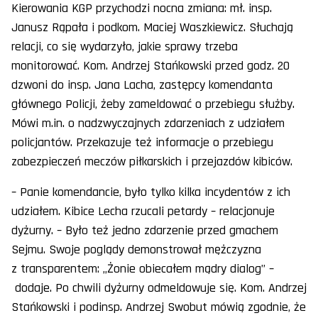
Kierowania KGP przychodzi nocna zmiana: mł. insp.
Janusz Rąpała i podkom. Maciej Waszkiewicz. Słuchają
relacji, co się wydarzyło, jakie sprawy trzeba
monitorować. Kom. Andrzej Stańkowski przed godz. 20
dzwoni do insp. Jana Lacha, zastępcy komendanta
głównego Policji, żeby zameldować o przebiegu służby.
Mówi m.in. o nadzwyczajnych zdarzeniach z udziałem
policjantów. Przekazuje też informacje o przebiegu
zabezpieczeń meczów piłkarskich i przejazdów kibiców.
– Panie komendancie, było tylko kilka incydentów z ich
udziałem. Kibice Lecha rzucali petardy – relacjonuje
dyżurny. – Było też jedno zdarzenie przed gmachem
Sejmu. Swoje poglądy demonstrował mężczyzna
z transparentem: „Żonie obiecałem mądry dialog” –
dodaje. Po chwili dyżurny odmeldowuje się. Kom. Andrzej
Stańkowski i podinsp. Andrzej Swobut mówią zgodnie, że