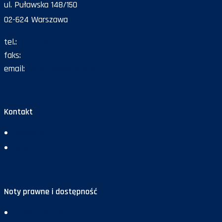
ul. Puławska 148/150
02-624 Warszawa
tel.:
47 72 161 26
faks:
47 72 168 67
email:
gazeta@policja.gov.pl
Kontakt
Redakcja
Reklama
Noty prawne i dostępność
Deklaracja dostępności