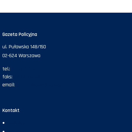
Gazeta Policyjna
ul. Puławska 148/150
02-624 Warszawa
tel.:
47 72 161 26
faks:
47 72 168 67
email:
gazeta@policja.gov.pl
Kontakt
Redakcja
Reklama