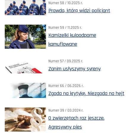
Numer 58 / 10.2025 r.
Prawda, którą widzi policjant
Numer 59 / 11.2025 r.
Kamizelki kuloodporne
kamuflowane
Numer 57 / 09.2025 r.
Zanim usłyszymy syreny
Numer 66 / 06.2026 r.
Zgoda na krytykę. Niezgoda na hejt
Numer 39 / 03.2024 r.
O zwierzętach raz jeszcze.
Agresywny pies