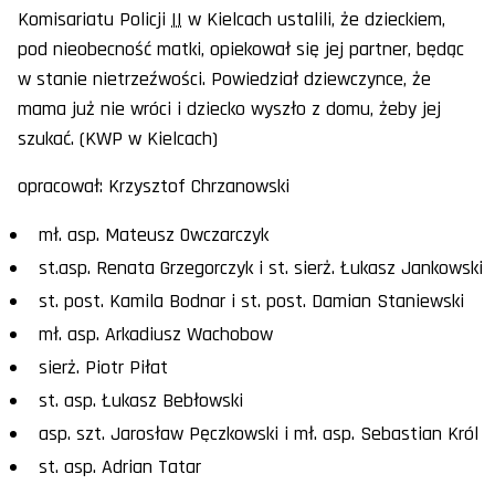
Komisariatu Policji
II
w Kielcach ustalili, że dzieckiem,
pod nieobecność matki, opiekował się jej partner, będąc
w stanie nietrzeźwości. Powiedział dziewczynce, że
mama już nie wróci i dziecko wyszło z domu, żeby jej
szukać. (KWP w Kielcach)
opracował: Krzysztof Chrzanowski
mł. asp. Mateusz Owczarczyk
st.asp. Renata Grzegorczyk i st. sierż. Łukasz Jankowski
st. post. Kamila Bodnar i st. post. Damian Staniewski
mł. asp. Arkadiusz Wachobow
sierż. Piotr Piłat
st. asp. Łukasz Bebłowski
asp. szt. Jarosław Pęczkowski i mł. asp. Sebastian Król
st. asp. Adrian Tatar