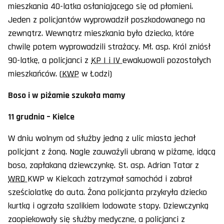
mieszkania 40-latka osłaniającego się od płomieni.
Jeden z policjantów wyprowadził poszkodowanego na
zewnątrz. Wewnątrz mieszkania było dziecko, które
chwilę potem wyprowadzili strażacy. Mł. asp. Król zniósł
90-latkę, a policjanci z
KP I i IV
ewakuowali pozostałych
mieszkańców. (
KWP
w Łodzi)
Boso i w piżamie szukała mamy
11 grudnia – Kielce
W dniu wolnym od służby jedną z ulic miasta jechał
policjant z żoną. Nagle zauważyli ubraną w piżamę, idącą
boso, zapłakaną dziewczynkę. St. asp. Adrian Tatar z
WRD
KWP w Kielcach zatrzymał samochód i zabrał
sześciolatkę do auta. Żona policjanta przykryła dziecko
kurtką i ogrzała szalikiem lodowate stopy. Dziewczynką
zaopiekowały się służby medyczne, a policjanci z