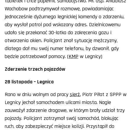
tabletek i chce popełnić samobójstwo. Mł. asp. Arkadiusz
Wachobow podtrzymywał rozmowę, powiadamiając
jednocześnie dyżurnego legnickiej komendy o zdarzeniu,
aby wysłał patrol pod wskazany adres. Dzielnicowemu
udało się przekonać 30-latka do zakręcenia gazu i
otworzenia okien. Policjant znał sytuację mężczyzny,
dlatego dał mu swój numer telefonu, by dzwonił, gdy
będzie potrzebował pomocy.
(KMP
w Legnicy)
Zderzenie trzech pojazdów
28 listopada – Legnica
Rano w dniu wolnym od pracy
sierż.
Piotr Piłat z SPPP w
Legnicy jechał samochodem ulicami miasta. Nagle
zauważył zdarzenie drogowe, w którym brały udział trzy
pojazdy. Policjant zatrzymał swój samochód, blokując
ruch, aby zabezpieczyć miejsce kolizji. Przystąpił do