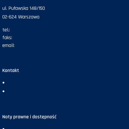
ul. Puławska 148/150
02-624 Warszawa
tel.:
47 72 161 26
faks:
47 72 168 67
email:
gazeta@policja.gov.pl
Kontakt
Redakcja
Reklama
Noty prawne i dostępność
Deklaracja dostępności