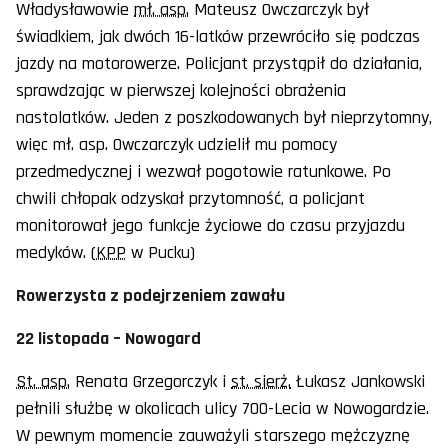
Władysławowie
mł. asp.
Mateusz Owczarczyk był
świadkiem, jak dwóch 16-latków przewróciło się podczas
jazdy na motorowerze. Policjant przystąpił do działania,
sprawdzając w pierwszej kolejności obrażenia
nastolatków. Jeden z poszkodowanych był nieprzytomny,
więc mł. asp. Owczarczyk udzielił mu pomocy
przedmedycznej i wezwał pogotowie ratunkowe. Po
chwili chłopak odzyskał przytomność, a policjant
monitorował jego funkcje życiowe do czasu przyjazdu
medyków. (
KPP
w Pucku)
Rowerzysta z podejrzeniem zawału
22 listopada – Nowogard
St. asp.
Renata Grzegorczyk i
st. sierż.
Łukasz Jankowski
pełnili służbę w okolicach ulicy 700-Lecia w Nowogardzie.
W pewnym momencie zauważyli starszego mężczyznę