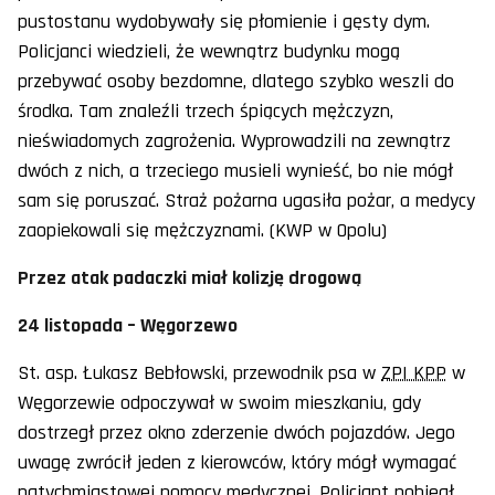
pustostanu wydobywały się płomienie i gęsty dym.
Policjanci wiedzieli, że wewnątrz budynku mogą
przebywać osoby bezdomne, dlatego szybko weszli do
środka. Tam znaleźli trzech śpiących mężczyzn,
nieświadomych zagrożenia. Wyprowadzili na zewnątrz
dwóch z nich, a trzeciego musieli wynieść, bo nie mógł
sam się poruszać. Straż pożarna ugasiła pożar, a medycy
zaopiekowali się mężczyznami. (KWP w Opolu)
Przez atak padaczki miał kolizję drogową
24 listopada – Węgorzewo
St. asp. Łukasz Bebłowski, przewodnik psa w
ZPI KPP
w
Węgorzewie odpoczywał w swoim mieszkaniu, gdy
dostrzegł przez okno zderzenie dwóch pojazdów. Jego
uwagę zwrócił jeden z kierowców, który mógł wymagać
natychmiastowej pomocy medycznej. Policjant pobiegł