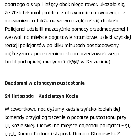
opartego o słup i leżący obok niego rower. Okazało się,
że 70-latek miał problem z utrzymaniem równowagi i z
mówieniem, a także nerwowo rozglądał się dookoła.
Policjanci udzielili mężczyźnie pomocy przedmedycznej i
wezwali na miejsce pogotowie ratunkowe. Dzięki szybkiej
reakcji policjantów po kilku minutach poszkodowany
mężczyzna z podejrzeniem stanu przedzawałowego
trafił pod opiekę medyczną. (
KWP
w Szczecinie)
Bezdomni w płonącym pustostanie
24 listopada – Kędzierzyn-Koźle
W czwartkową noc dyżurny kędzierzyńsko-kozielskiej
komendy przyjął zgłoszenie o pożarze pustostanu przy
ul.
Kozielskiej. Pierwsi na miejsce dojechali policjanci –
st.
post.
Kamila Bodnar i st. post. Damian Staniewski. Z