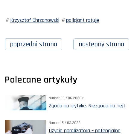
Krzysztof Chrzanowski
policjant ratuje
poprzedni
strona
następny
strona
Polecane artykuły
Numer 66 / 06.2026 r.
Zgoda na krytykę. Niezgoda na hejt
Numer 15 / 03.2022
Użycie paralizatora – potencjalne