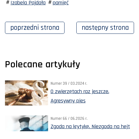
Izabela Pajdała
pamięć
poprzedni
strona
następny
strona
Polecane artykuły
Numer 39 / 03.2024 r.
O zwierzętach raz jeszcze.
Agresywny pies
Numer 66 / 06.2026 r.
Zgoda na krytykę. Niezgoda na hejt