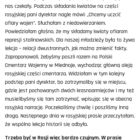
nas czekały. Podczas składania kwiatów na części
rosyjskiej pani dyrektor nagle mówi: „Chcemy uczcić
ofiary wojen”. Słuchałam z niedowierzaniem.
Powiedziałam głośno, że my składamy kwiaty ofiarom
represji stalinowskich. Dla naszej młodzieży była to żywa
lekcja – relacji dwustronnych, jak można zmienić fakty.
Zaproponowali, żebyśmy poszli razem na Polski
Cmentarz Wojenny w Miednoje, wychodząc główną aleją
rosyjskiej części cmentarza. Widziałam w tym kolejny
podstęp pani dyrektor, bo zatrzymaliby się w miejscu,
gdzie jest pochowanych dwóch krasnoarmiejców i my też
musielibyśmy się tam zatrzymać, wpisując się w obecną
rosyjską narrację. Poczekaliśmy chwilę i poszliśmy inną
drogą. Następnego dnia w rosyjskiej prasie przeczytałam,
że wspólna lekcja historii się odbyła.
Trzeba być w Rosji więc bardzo czujnym. W prasie