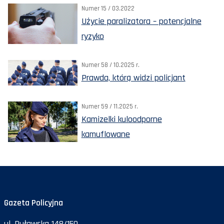
Numer 15 / 03.2022
Użycie paralizatora – potencjalne
ryzyko
Numer 58 / 10.2025 r.
Prawda, którą widzi policjant
Numer 59 / 11.2025 r.
Kamizelki kuloodporne
kamuflowane
Gazeta Policyjna
ul. Puławska 148/150