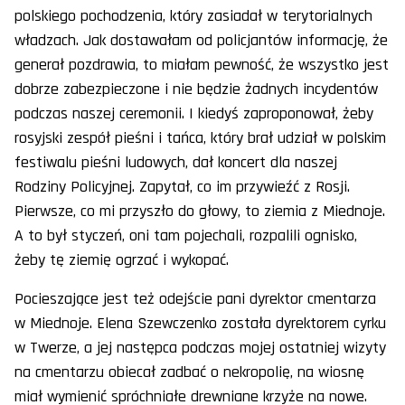
polskiego pochodzenia, który zasiadał w terytorialnych
władzach. Jak dostawałam od policjantów informację, że
generał pozdrawia, to miałam pewność, że wszystko jest
dobrze zabezpieczone i nie będzie żadnych incydentów
podczas naszej ceremonii. I kiedyś zaproponował, żeby
rosyjski zespół pieśni i tańca, który brał udział w polskim
festiwalu pieśni ludowych, dał koncert dla naszej
Rodziny Policyjnej. Zapytał, co im przywieźć z Rosji.
Pierwsze, co mi przyszło do głowy, to ziemia z Miednoje.
A to był styczeń, oni tam pojechali, rozpalili ognisko,
żeby tę ziemię ogrzać i wykopać.
Pocieszające jest też odejście pani dyrektor cmentarza
w Miednoje. Elena Szewczenko została dyrektorem cyrku
w Twerze, a jej następca podczas mojej ostatniej wizyty
na cmentarzu obiecał zadbać o nekropolię, na wiosnę
miał wymienić spróchniałe drewniane krzyże na nowe.