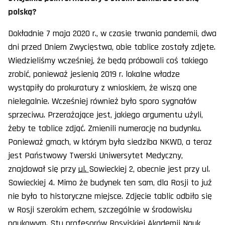
polską?
Dokładnie 7 maja 2020 r., w czasie trwania pandemii, dwa
dni przed Dniem Zwycięstwa, obie tablice zostały zdjęte.
Wiedzieliśmy wcześniej, że będą próbowali coś takiego
zrobić, ponieważ jesienią 2019 r. lokalne władze
wystąpiły do prokuratury z wnioskiem, że wiszą one
nielegalnie. Wcześniej również było sporo sygnałów
sprzeciwu. Przerażające jest, jakiego argumentu użyli,
żeby te tablice zdjąć. Zmienili numerację na budynku.
Ponieważ gmach, w którym była siedziba NKWD, a teraz
jest Państwowy Twerski Uniwersytet Medyczny,
znajdował się przy
ul.
Sowieckiej 2, obecnie jest przy ul.
Sowieckiej 4. Mimo że budynek ten sam, dla Rosji to już
nie było to historyczne miejsce. Zdjęcie tablic odbiło się
w Rosji szerokim echem, szczególnie w środowisku
naukowym. Stu profesorów Rosyjskiej Akademii Nauk