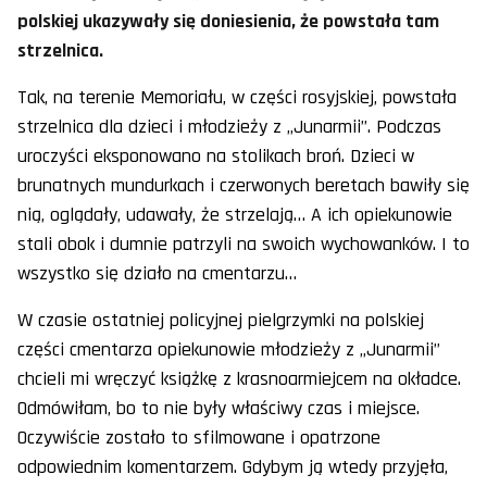
polskiej ukazywały się doniesienia, że powstała tam
strzelnica.
Tak, na terenie Memoriału, w części rosyjskiej, powstała
strzelnica dla dzieci i młodzieży z „Junarmii”. Podczas
uroczyści eksponowano na stolikach broń. Dzieci w
brunatnych mundurkach i czerwonych beretach bawiły się
nią, oglądały, udawały, że strzelają… A ich opiekunowie
stali obok i dumnie patrzyli na swoich wychowanków. I to
wszystko się działo na cmentarzu…
W czasie ostatniej policyjnej pielgrzymki na polskiej
części cmentarza opiekunowie młodzieży z „Junarmii”
chcieli mi wręczyć książkę z krasnoarmiejcem na okładce.
Odmówiłam, bo to nie były właściwy czas i miejsce.
Oczywiście zostało to sfilmowane i opatrzone
odpowiednim komentarzem. Gdybym ją wtedy przyjęła,