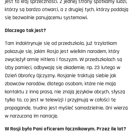
jest to kraj sprzeczności. Z jednej strony spotkamy ludzi,
którzy są bardzo otwarci, a z drugiej tych, którzy poddają
się bezwolnie panującemu systemowi.
Dlaczego tak jest?
Tam indoktrynuje się od przedszkola, już trzylatkom
pokazuje się, jakim Rosja jest wielkim narodem, który
zwyciężył armię Hitlera i faszyzm. W przedszkolach są
izby pamięci, odbywają się akademie, np. 23 lutego w
Dzień Obrońcy Ojczyzny. Rosjanie traktują siebie jak
zbawców narodów, dlatego osobom, które nie mają
kontaktu z inną prasą, nie znają języków obcych, słyszą
tylko to, co jest w telewizji i przyjmują w całości tę
propagandę, trudno jest myśleć samodzielnie. Oni wierzą
w narzuconą im narrację.
W Rosji była Pani oficerem łącznikowym. Przez ile lat?