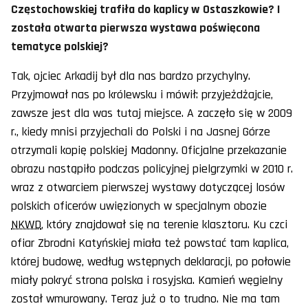
Częstochowskiej trafiła do kaplicy w Ostaszkowie? I
została otwarta pierwsza wystawa poświęcona
tematyce polskiej?
Tak, ojciec Arkadij był dla nas bardzo przychylny.
Przyjmował nas po królewsku i mówił: przyjeżdżajcie,
zawsze jest dla was tutaj miejsce. A zaczęło się w 2009
r., kiedy mnisi przyjechali do Polski i na Jasnej Górze
otrzymali kopię polskiej Madonny. Oficjalne przekazanie
obrazu nastąpiło podczas policyjnej pielgrzymki w 2010 r.
wraz z otwarciem pierwszej wystawy dotyczącej losów
polskich oficerów uwięzionych w specjalnym obozie
NKWD
, który znajdował się na terenie klasztoru. Ku czci
ofiar Zbrodni Katyńskiej miała też powstać tam kaplica,
której budowę, według wstępnych deklaracji, po połowie
miały pokryć strona polska i rosyjska. Kamień węgielny
został wmurowany. Teraz już o to trudno. Nie ma tam