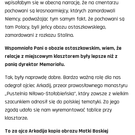
wpisałabym się w obecną narrację, że na cmentarzu
pochowani są krasnoarmiejcy, których zamordowali
Niemcy, podważając tym samym fakt, że pochowani są
tam Polacy, byli jeńcy obozu ostaszkowskiego,
zamordowani z rozkazu Stalina.
Wspomniała Pani o obozie ostaszkowskim, wiem, że
relacje z miejscowym klasztorem były lepsze niż z
panią dyrektor Memoriału.
Tak, były naprawdę dobre. Bardzo ważną rolę dla nas
odegrał ojciec Arkadij, przeor prawosławnego monastyru
„Pustelnia Niłowo-Stołobieńska”, który zawsze z wielkim
szacunkiem odnosił się do polskiej tematyki. Za jego
zgodą udało się nam wyremontować tablice przy
klasztorze.
To za ojca Arkadija kopia obrazu Matki Boskiej