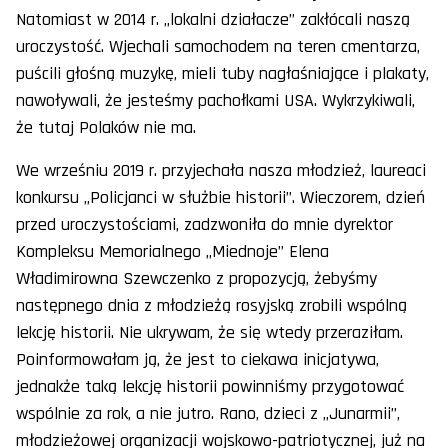
Natomiast w 2014 r. „lokalni działacze” zakłócali naszą
uroczystość. Wjechali samochodem na teren cmentarza,
puścili głośną muzykę, mieli tuby nagłaśniające i plakaty,
nawoływali, że jesteśmy pachołkami USA. Wykrzykiwali,
że tutaj Polaków nie ma.
We wrześniu 2019 r. przyjechała nasza młodzież, laureaci
konkursu „Policjanci w służbie historii”. Wieczorem, dzień
przed uroczystościami, zadzwoniła do mnie dyrektor
Kompleksu Memorialnego „Miednoje” Elena
Władimirowna Szewczenko z propozycją, żebyśmy
następnego dnia z młodzieżą rosyjską zrobili wspólną
lekcję historii. Nie ukrywam, że się wtedy przeraziłam.
Poinformowałam ją, że jest to ciekawa inicjatywa,
jednakże taką lekcję historii powinniśmy przygotować
wspólnie za rok, a nie jutro. Rano, dzieci z „Junarmii”,
młodzieżowej organizacji wojskowo-patriotycznej, już na