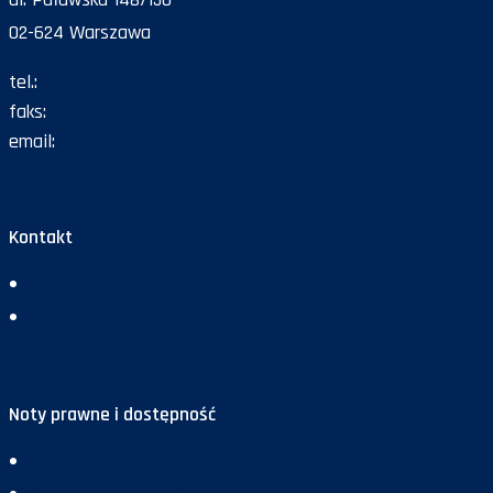
02-624 Warszawa
tel.:
47 72 161 26
faks:
47 72 168 67
email:
gazeta@policja.gov.pl
Kontakt
Redakcja
Reklama
Noty prawne i dostępność
Deklaracja dostępności