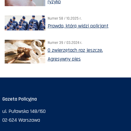
ryzyko
Numer 58 / 10.2025 r.
Prawda, którą widzi policjant
Numer 39 / 03.2024 r.
O zwierzętach raz jeszcze.
Agresywny pies
Gazeta Policyjna
ul. Puławska 148/150
02-624 Warszawa