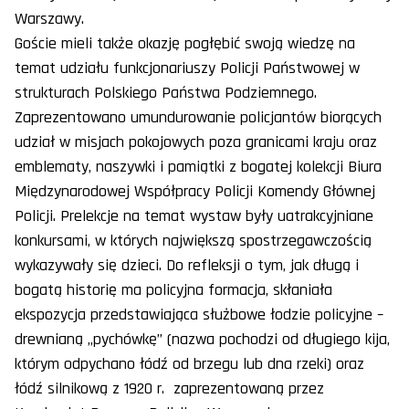
Warszawy.
Goście mieli także okazję pogłębić swoją wiedzę na
temat udziału funkcjonariuszy Policji Państwowej w
strukturach Polskiego Państwa Podziemnego.
Zaprezentowano umundurowanie policjantów biorących
udział w misjach pokojowych poza granicami kraju oraz
emblematy, naszywki i pamiątki z bogatej kolekcji Biura
Międzynarodowej Współpracy Policji Komendy Głównej
Policji. Prelekcje na temat wystaw były uatrakcyjniane
konkursami, w których największą spostrzegawczością
wykazywały się dzieci. Do refleksji o tym, jak długą i
bogatą historię ma policyjna formacja, skłaniała
ekspozycja przedstawiająca służbowe łodzie policyjne –
drewnianą „pychówkę” (nazwa pochodzi od długiego kija,
którym odpychano łódź od brzegu lub dna rzeki) oraz
łódź silnikową z 1920 r. zaprezentowaną przez