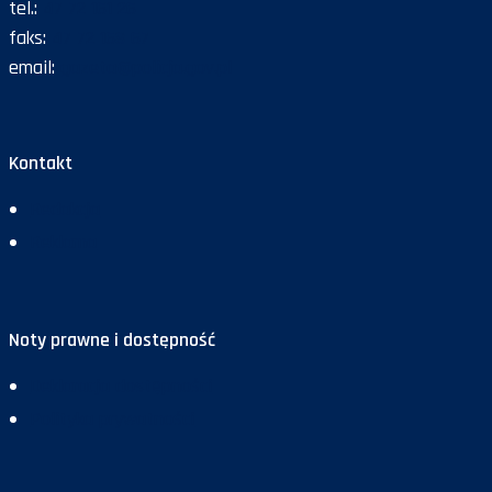
tel.:
47 72 161 26
faks:
47 72 168 67
email:
gazeta@policja.gov.pl
Kontakt
Redakcja
Reklama
Noty prawne i dostępność
Deklaracja dostępności
Polityka prywatności