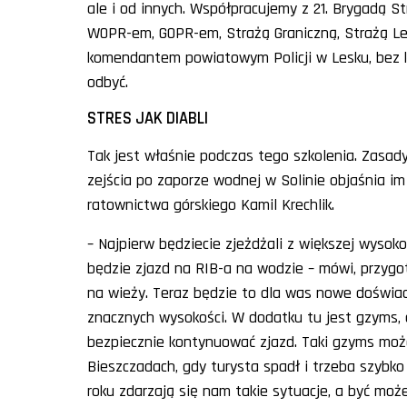
ale i od innych. Współpracujemy z 21. Brygadą 
WOPR-em, GOPR-em, Strażą Graniczną, Strażą Le
komendantem powiatowym Policji w Lesku, bez kt
odbyć.
STRES JAK DIABLI
Tak jest właśnie podczas tego szkolenia. Zasad
zejścia po zaporze wodnej w Solinie objaśnia im
ratownictwa górskiego Kamil Krechlik.
– Najpierw będziecie zjeżdżali z większej wyso
będzie zjazd na RIB-a na wodzie – mówi, przygo
na wieży. Teraz będzie to dla was nowe doświad
znacznych wysokości. W dodatku tu jest gzyms, 
bezpiecznie kontynuować zjazd. Taki gzyms może
Bieszczadach, gdy turysta spadł i trzeba szybko
roku zdarzają się nam takie sytuacje, a być moż