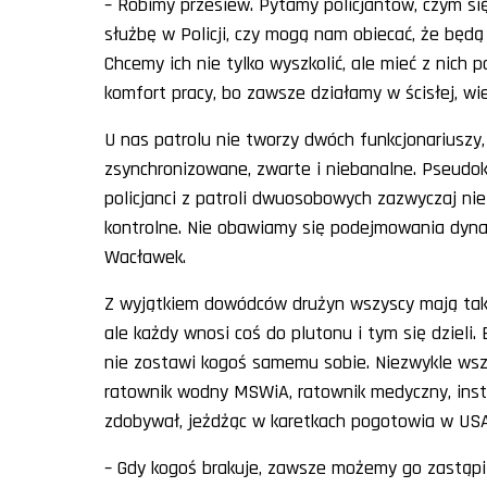
– Robimy przesiew. Pytamy policjantów, czym się 
służbę w Policji, czy mogą nam obiecać, że będą
Chcemy ich nie tylko wyszkolić, ale mieć z nich 
komfort pracy, bo zawsze działamy w ścisłej, wi
U nas patrolu nie tworzy dwóch funkcjonariuszy, 
zsynchronizowane, zwarte i niebanalne. Pseudok
policjanci z patroli dwuosobowych zazwyczaj nie
kontrolne. Nie obawiamy się podejmowania dyna
Wacławek.
Z wyjątkiem dowódców drużyn wszyscy mają taki
ale każdy wnosi coś do plutonu i tym się dzieli
nie zostawi kogoś samemu sobie. Niezwykle wsze
ratownik wodny MSWiA, ratownik medyczny, instr
zdobywał, jeżdżąc w karetkach pogotowia w USA 
– Gdy kogoś brakuje, zawsze możemy go zastąpić 