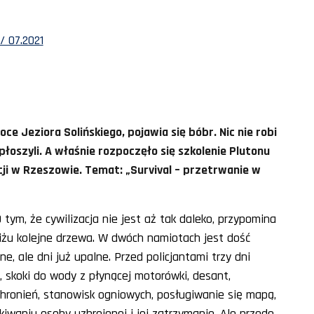
/ 07.2021
ce Jeziora Solińskiego, pojawia się bóbr. Nic nie robi
 spłoszyli. A właśnie rozpoczęło się szkolenie Plutonu
ji w Rzeszowie. Temat: „Survival – przetrwanie w
 tym, że cywilizacja nie jest aż tak daleko, przypomina
liżu kolejne drzewa. W dwóch namiotach jest dość
e, ale dni już upalne. Przed policjantami trzy dni
, skoki do wody z płynącej motorówki, desant,
chronień, stanowisk ogniowych, posługiwanie się mapą,
waniu osoby uzbrojonej i jej zatrzymanie. Ale przede