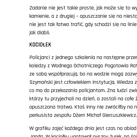
Zadanie nie jest takie proste, jak może się to 
kamienie, a z drugiej – opuszczanie się na niesta
nie jest tak łatwo trafić, gdy schodzi się na lin
jak diabli.
KOCIOŁEK
Policjanci z jednego szkolenia na następne prze
koledzy z Wodnego Ochotniczego Pogotowia Rat
ze sobą współpracują, bo na wodzie mogą zazwyc
Szymański jest człowiekiem instytucją. Wiedza 
co ma do przekazania policjantom. Zna ludzi zwi
którzy tu przyjechali na dzień, a zostali na całe
opuszczona tratwa. Ktoś inny nie zwróciłby na n
perkusista zespołu Dżem Michał Giercuszkiewicz.
W grafiku zajęć każdego dnia jest czas na obiad
Janda. W kociołku ugotował pyszny żurek, na śni