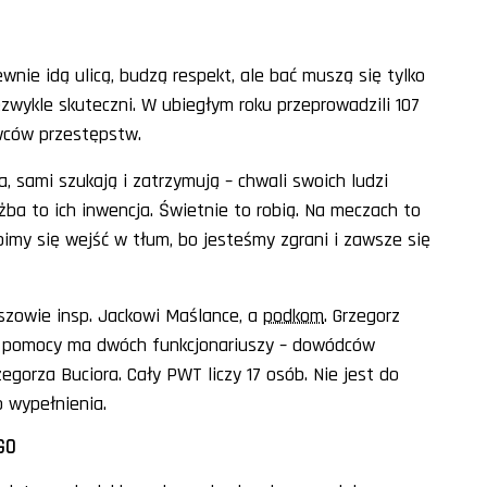
nie idą ulicą, budzą respekt, ale bać muszą się tylko
iezwykle skuteczni. W ubiegłym roku przeprowadzili 107
awców przestępstw.
, sami szukają i zatrzymują – chwali swoich ludzi
ba to ich inwencja. Świetnie to robią. Na meczach to
oimy się wejść w tłum, bo jesteśmy zgrani i zawsze się
zowie insp. Jackowi Maślance, a
podkom
. Grzegorz
 do pomocy ma dwóch funkcjonariuszy – dowódców
rzegorza Buciora. Cały PWT liczy 17 osób. Nie jest do
o wypełnienia.
GO