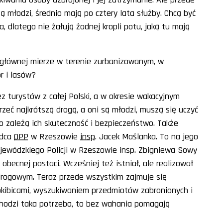
 młodzi, średnio mają po cztery lata służby. Chcą być
a, dlatego nie żałują żadnej kropli potu, jaką tu mają
 głównej mierze w terenie zurbanizowanym, w
r i lasów?
ez turystów z całej Polski, a w okresie wakacyjnym
rzeć najkrótszą drogą, a oni są młodzi, muszą się uczyć
o zależą ich skuteczność i bezpieczeństwo. Także
ódca
OPP
w Rzeszowie
insp
. Jacek Maślanka. To na jego
jewódzkiego Policji w Rzeszowie insp. Zbigniewa Sowy
obecnej postaci. Wcześniej też istniał, ale realizował
rogowym. Teraz przede wszystkim zajmuje się
dokibicami, wyszukiwaniem przedmiotów zabronionych i
achodzi taka potrzeba, to bez wahania pomagają