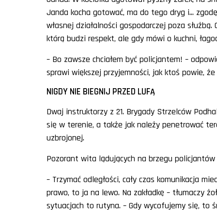
Janda kocha gotować, ma do tego dryg i... zgo
własnej działalności gospodarczej poza służbą.
którą budzi respekt, ale gdy mówi o kuchni, łago
– Bo zawsze chciałem być policjantem! – odpowia
sprawi większej przyjemności, jak ktoś powie, ż
NIGDY NIE BIEGNIJ PRZED LUFĄ
Dwaj instruktorzy z 21. Brygady Strzelców Podha
się w terenie, a także jak należy penetrować te
uzbrojonej.
Pozorant wita lądujących na brzegu policjantów
– Trzymać odległości, cały czas komunikacja mie
prawo, to ja na lewo. Na zakładkę – tłumaczy żoł
sytuacjach to rutyna. – Gdy wycofujemy się, to ś