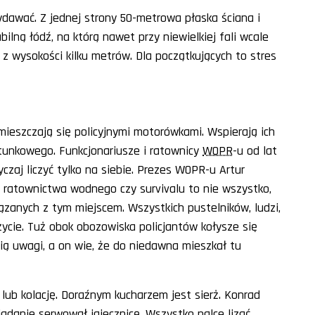
wydawać. Z jednej strony 50-metrowa płaska ściana i
bilną łódź, na którą nawet przy niewielkiej fali wcale
ie z wysokości kilku metrów. Dla początkujących to stres
mieszczają się policyjnymi motorówkami. Wspierają ich
unkowego. Funkcjonariusze i ratownicy
WOPR
-u od lat
zaj liczyć tylko na siebie. Prezes WOPR-u Artur
z ratownictwa wodnego czy survivalu to nie wszystko,
ązanych z tym miejscem. Wszystkich pustelników, ludzi,
 życie. Tuż obok obozowiska policjantów kołysze się
ią uwagi, a on wie, że do niedawna mieszkał tu
 lub kolację. Doraźnym kucharzem jest sierż. Konrad
adanie serwował jajecznicę. Wszystko palce lizać.