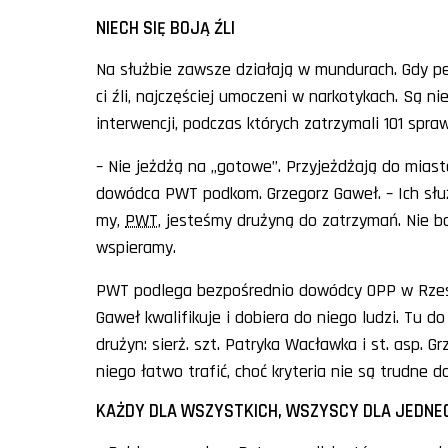
NIECH SIĘ BOJĄ ŹLI
Na służbie zawsze działają w mundurach. Gdy pew
ci źli, najczęściej umoczeni w narkotykach. Są n
interwencji, podczas których zatrzymali 101 spr
– Nie jeżdżą na „gotowe”. Przyjeżdżają do miasta
dowódca PWT podkom. Grzegorz Gaweł. – Ich służ
my,
PWT
, jesteśmy drużyną do zatrzymań. Nie b
wspieramy.
PWT podlega bezpośrednio dowódcy OPP w Rzes
Gaweł kwalifikuje i dobiera do niego ludzi. Tu
drużyn: sierż. szt. Patryka Wacławka i st. asp. G
niego łatwo trafić, choć kryteria nie są trudne d
KAŻDY DLA WSZYSTKICH, WSZYSCY DLA JEDNE