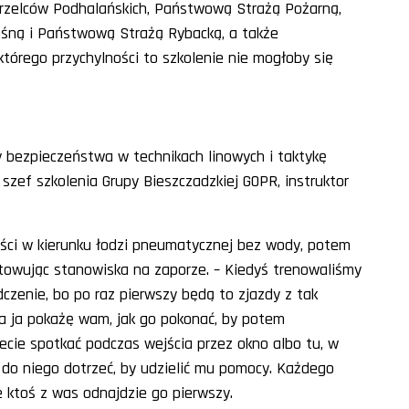
Strzelców Podhalańskich, Państwową Strażą Pożarną,
śną i Państwową Strażą Rybacką, a także
órego przychylności to szkolenie nie mogłoby się
y bezpieczeństwa w technikach linowych i taktykę
 szef szkolenia Grupy Bieszczadzkiej GOPR, instruktor
kości w kierunku łodzi pneumatycznej bez wody, potem
towując stanowiska na zaporze. – Kiedyś trenowaliśmy
czenie, bo po raz pierwszy będą to zjazdy z tak
a ja pokażę wam, jak go pokonać, by potem
cie spotkać podczas wejścia przez okno albo tu, w
 do niego dotrzeć, by udzielić mu pomocy. Każdego
e ktoś z was odnajdzie go pierwszy.