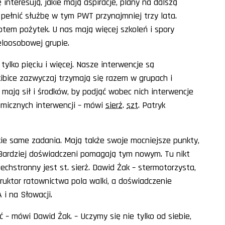
interesują, jakie mają aspiracje, plany na dalszą
 pełnić służbę w tym PWT przynajmniej trzy lata.
potem pożytek. U nas mają więcej szkoleń i spory
eloosobowej grupie.
tylko pięciu i więcej. Nasze interwencje są
ibice zazwyczaj trzymają się razem w grupach i
 mają sił i środków, by podjąć wobec nich interwencje
micznych interwencji – mówi
sierż
.
szt
. Patryk
e same zadania. Mają także swoje mocniejsze punkty,
. Bardziej doświadczeni pomagają tym nowym. Tu nikt
chstronny jest st. sierż. Dawid Żak – stermotorzysta,
uktor ratownictwa pola walki, a doświadczenie
i na Słowacji.
– mówi Dawid Żak. – Uczymy się nie tylko od siebie,