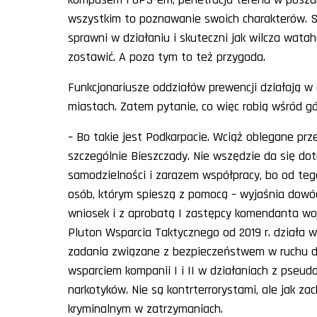
wszystkim to poznawanie swoich charakterów. Są
sprawni w działaniu i skuteczni jak wilcza watah
zostawić. A poza tym to też przygoda.
Funkcjonariusze oddziałów prewencji działają w
miastach. Zatem pytanie, co więc robią wśród gó
– Bo takie jest Podkarpacie. Wciąż oblegane prz
szczególnie Bieszczady. Nie wszędzie da się dot
samodzielności i zarazem współpracy, bo od teg
osób, którym spieszą z pomocą – wyjaśnia dow
wniosek i z aprobatą I zastępcy komendanta wo
Pluton Wsparcia Taktycznego od 2019 r. działa w 
zadania związane z bezpieczeństwem w ruchu d
wsparciem kompanii I i II w działaniach z pseu
narkotyków. Nie są kontrterrorystami, ale jak z
kryminalnym w zatrzymaniach.