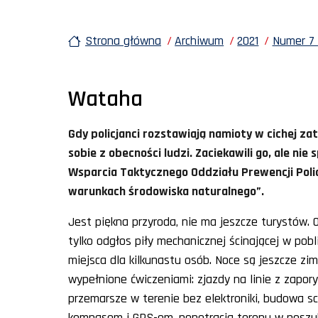
Strona główna
Archiwum
2021
Numer 7 
Wataha
Gdy policjanci rozstawiają namioty w cichej zato
sobie z obecności ludzi. Zaciekawili go, ale nie
Wsparcia Taktycznego Oddziału Prewencji Polic
warunkach środowiska naturalnego”.
Jest piękna przyroda, nie ma jeszcze turystów. O
tylko odgłos piły mechanicznej ścinającej w pob
miejsca dla kilkunastu osób. Noce są jeszcze zimn
wypełnione ćwiczeniami: zjazdy na linie z zapory
przemarsze w terenie bez elektroniki, budowa s
kompasem i GPS-em, penetracja terenu w poszuki