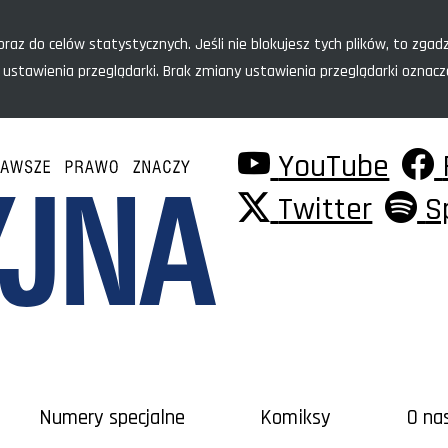
raz do celów statystycznych. Jeśli nie blokujesz tych plików, to zgadz
 ustawienia przeglądarki. Brak zmiany ustawienia przeglądarki oznac
YouTube
Twitter
S
Numery specjalne
Komiksy
O na