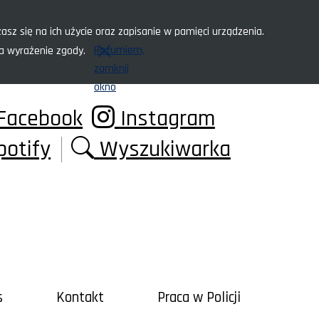
asz się na ich użycie oraz zapisanie w pamięci urządzenia.
Rozumiem,
za wyrażenie zgody.
zamknij
okno
Facebook
Instagram
potify
Wyszukiwarka
s
Kontakt
Praca w Policji