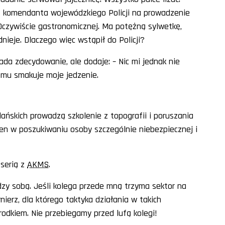
dę komendanta wojewódzkiego Policji na prowadzenie
 Oczywiście gastronomicznej. Ma potężną sylwetkę,
dnieje. Dlaczego więc wstąpił do Policji?
da zdecydowanie, ale dodaje: – Nic mi jednak nie
e mu smakuje moje jedzenie.
lańskich prowadzą szkolenie z topografii i poruszania
ren w poszukiwaniu osoby szczególnie niebezpiecznej i
 serią z
AKMS
.
dzy sobą. Jeśli kolega przede mną trzyma sektor na
nierz, dla którego taktyka działania w takich
rodkiem. Nie przebiegamy przed lufą kolegi!