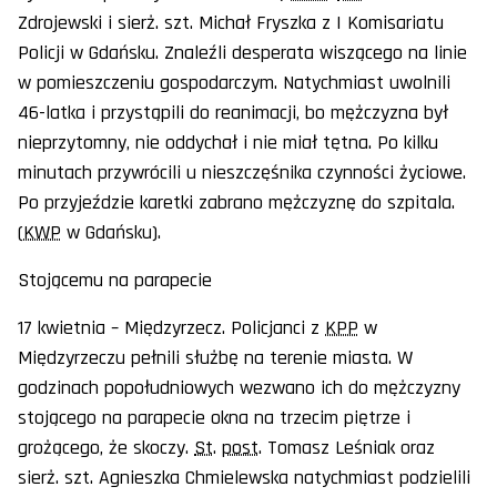
Zdrojewski i sierż. szt. Michał Fryszka z I Komisariatu
Policji w Gdańsku. Znaleźli desperata wiszącego na linie
w pomieszczeniu gospodarczym. Natychmiast uwolnili
46-latka i przystąpili do reanimacji, bo mężczyzna był
nieprzytomny, nie oddychał i nie miał tętna. Po kilku
minutach przywrócili u nieszczęśnika czynności życiowe.
Po przyjeździe karetki zabrano mężczyznę do szpitala.
(
KWP
w Gdańsku).
Stojącemu na parapecie
17 kwietnia – Międzyrzecz. Policjanci z
KPP
w
Międzyrzeczu pełnili służbę na terenie miasta. W
godzinach popołudniowych wezwano ich do mężczyzny
stojącego na parapecie okna na trzecim piętrze i
grożącego, że skoczy.
St
.
post
. Tomasz Leśniak oraz
sierż. szt. Agnieszka Chmielewska natychmiast podzielili