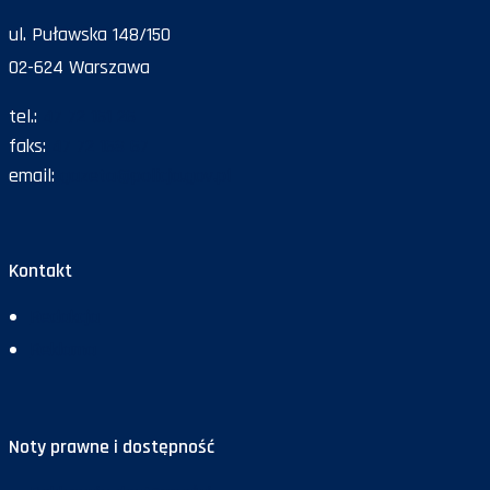
ul. Puławska 148/150
02-624 Warszawa
tel.:
47 72 161 26
faks:
47 72 168 67
email:
gazeta@policja.gov.pl
Kontakt
Redakcja
Reklama
Noty prawne i dostępność