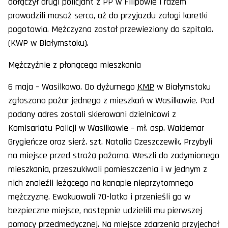
dołączył drugi policjant z PP w Filipowie i razem
prowadzili masaż serca, aż do przyjazdu załogi karetki
pogotowia. Mężczyzna został przewieziony do szpitala.
(KWP w Białymstoku).
Mężczyźnie z płonącego mieszkania
6 maja – Wasilkowo. Do dyżurnego
KMP
w Białymstoku
zgłoszono pożar jednego z mieszkań w Wasilkowie. Pod
podany adres zostali skierowani dzielnicowi z
Komisariatu Policji w Wasilkowie – mł. asp. Waldemar
Grygieńcze oraz sierż. szt. Natalia Czeszczewik. Przybyli
na miejsce przed strażą pożarną. Weszli do zadymionego
mieszkania, przeszukiwali pomieszczenia i w jednym z
nich znaleźli leżącego na kanapie nieprzytomnego
mężczyznę. Ewakuowali 70-latka i przenieśli go w
bezpieczne miejsce, następnie udzielili mu pierwszej
pomocy przedmedycznej. Na miejsce zdarzenia przyjechał