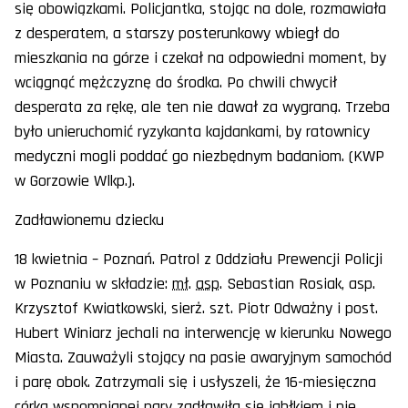
się obowiązkami. Policjantka, stojąc na dole, rozmawiała
z desperatem, a starszy posterunkowy wbiegł do
mieszkania na górze i czekał na odpowiedni moment, by
wciągnąć mężczyznę do środka. Po chwili chwycił
desperata za rękę, ale ten nie dawał za wygraną. Trzeba
było unieruchomić ryzykanta kajdankami, by ratownicy
medyczni mogli poddać go niezbędnym badaniom. (KWP
w Gorzowie Wlkp.).
Zadławionemu dziecku
18 kwietnia – Poznań. Patrol z Oddziału Prewencji Policji
w Poznaniu w składzie:
mł
.
asp
. Sebastian Rosiak, asp.
Krzysztof Kwiatkowski, sierż. szt. Piotr Odważny i post.
Hubert Winiarz jechali na interwencję w kierunku Nowego
Miasta. Zauważyli stojący na pasie awaryjnym samochód
i parę obok. Zatrzymali się i usłyszeli, że 16-miesięczna
córka wspomnianej pary zadławiła się jabłkiem i nie