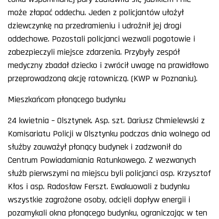
może złapać oddechu. Jeden z policjantów ułożył
dziewczynkę na przedramieniu i udrożnił jej drogi
oddechowe. Pozostali policjanci wezwali pogotowie i
zabezpieczyli miejsce zdarzenia. Przybyły zespół
medyczny zbadał dziecko i zwrócił uwagę na prawidłowo
przeprowadzoną akcję ratowniczą. (KWP w Poznaniu).
Mieszkańcom płonącego budynku
24 kwietnia – Olsztynek. Asp. szt. Dariusz Chmielewski z
Komisariatu Policji w Olsztynku podczas dnia wolnego od
służby zauważył płonący budynek i zadzwonił do
Centrum Powiadamiania Ratunkowego. Z wezwanych
służb pierwszymi na miejscu byli policjanci asp. Krzysztof
Kłos i asp. Radosław Ferszt. Ewakuowali z budynku
wszystkie zagrożone osoby, odcięli dopływ energii i
pozamykali okna płonącego budynku, ograniczając w ten