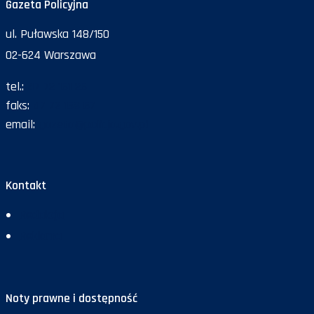
Gazeta Policyjna
ul. Puławska 148/150
02-624 Warszawa
tel.:
47 72 161 26
faks:
47 72 168 67
email:
gazeta@policja.gov.pl
Kontakt
Redakcja
Reklama
Noty prawne i dostępność