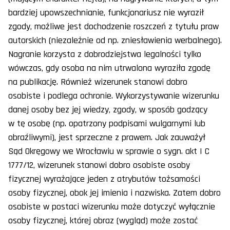
bardziej upowszechnianie, funkcjonariusz nie wyraził
zgody, możliwe jest dochodzenie roszczeń z tytułu praw
autorskich (niezależnie od np. zniesławienia werbalnego).
Nagranie korzysta z dobrodziejstwa legalności tylko
wówczas, gdy osoba na nim utrwalona wyraziła zgodę
na publikację. Również wizerunek stanowi dobro
osobiste i podlega ochronie. Wykorzystywanie wizerunku
danej osoby bez jej wiedzy, zgody, w sposób godzący
w tę osobę (np. opatrzony podpisami wulgarnymi lub
obraźliwymi), jest sprzeczne z prawem. Jak zauważył
Sąd Okręgowy we Wrocławiu w sprawie o sygn. akt I C
1777/12, wizerunek stanowi dobro osobiste osoby
fizycznej wyrażające jeden z atrybutów tożsamości
osoby fizycznej, obok jej imienia i nazwiska. Zatem dobro
osobiste w postaci wizerunku może dotyczyć wyłącznie
osoby fizycznej, której obraz (wygląd) może zostać