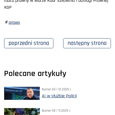
radca prawny w Biurze Kadr Szkolenia i Obsługi Prawnej
KGP
prawo
poprzedni
strona
następny
strona
Polecane artykuły
Numer 60 / 12.2025 r.
AI w służbie Policji
Numer 59 / 11.2025 r.