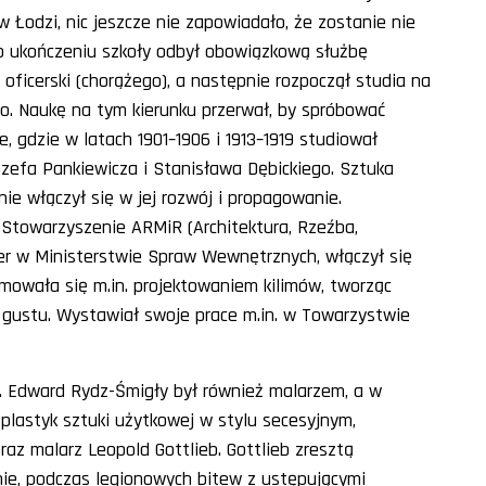
Łodzi, nic jeszcze nie zapowiadało, że zostanie nie
 Po ukończeniu szkoły odbył obowiązkową służbę
ń oficerski (chorążego), a następnie rozpoczął studia na
o. Naukę na tym kierunku przerwał, by spróbować
, gdzie w latach 1901–1906 i 1913–1919 studiował
zefa Pankiewicza i Stanisława Dębickiego. Sztuka
ie włączył się w jej rozwój i propagowanie.
j Stowarzyszenie ARMiR (Architektura, Rzeźba,
ter w Ministerstwie Spraw Wewnętrznych, włączył się
jmowała się m.in. projektowaniem kilimów, tworząc
gustu. Wystawiał swoje prace m.in. w Towarzystwie
ci. Edward Rydz-Śmigły był również malarzem, a w
i plastyk sztuki użytkowej w stylu secesyjnym,
az malarz Leopold Gottlieb. Gottlieb zresztą
ie, podczas legionowych bitew z ustępującymi