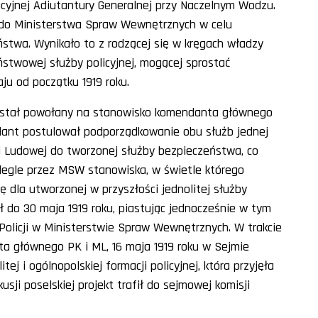
cyjnej Adiutantury Generalnej przy Naczelnym Wodzu.
do Ministerstwa Spraw Wewnętrznych w celu
stwa. Wynikało to z rodzącej się w kręgach władzy
aństwowej służby policyjnej, mogącej sprostać
u od początku 1919 roku.
 został powołany na stanowisko komendanta głównego
endant postulował podporządkowanie obu służb jednej
ji Ludowej do tworzonej służby bezpieczeństwa, co
egle przez MSW stanowiska, w świetle którego
dla utworzonej w przyszłości jednolitej służby
ł do 30 maja 1919 roku, piastując jednocześnie w tym
olicji w Ministerstwie Spraw Wewnętrznych. W trakcie
 głównego PK i ML, 16 maja 1919 roku w Sejmie
j i ogólnopolskiej formacji policyjnej, która przyjęła
sji poselskiej projekt trafił do sejmowej komisji