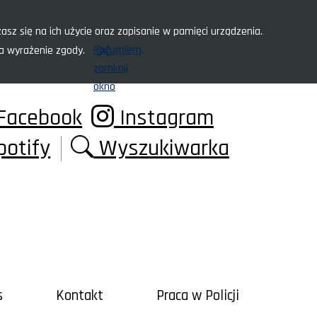
asz się na ich użycie oraz zapisanie w pamięci urządzenia.
Rozumiem,
za wyrażenie zgody.
zamknij
okno
Facebook
Instagram
potify
Wyszukiwarka
s
Kontakt
Praca w Policji