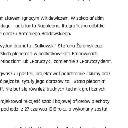
Stanisławem Ignacym Witkiewiczem. W zakopiańskim
iego – adiutanta Napoleona, litograficzna odbitka
 obrazu Antoniego Brodowskiego.
h wydań dramatu „Sułkowski” Stefana Żeromskiego.
skich plenerach w podkrakowskich Bronowicach.
Młodzian” lub „Poruczyk”, zamiennie z „Porutczykiem”.
aszu i pasteli, projektował polichromie i kilimy oraz
pejzaże, tytuły jego obrazów to: „Stara plebania”,
. Nie bał się również trudnych technik graficznych.
projektował rękojeść szabli bojowej oficerów piechoty
 pochodzi z 27 czerwca 1916 roku, a wykonany został