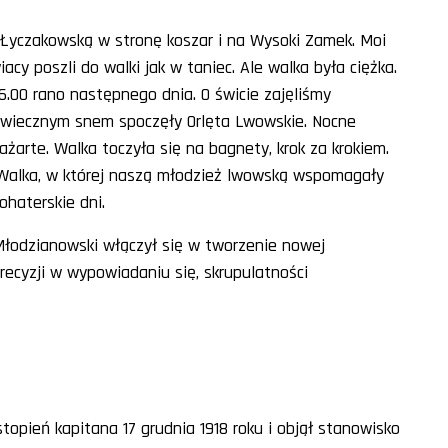
 Łyczakowską w stronę koszar i na Wysoki Zamek. Moi
acy poszli do walki jak w taniec. Ale walka była ciężka.
 6.00 rano następnego dnia. O świcie zajęliśmy
 wiecznym snem spoczęły Orlęta Lwowskie. Nocne
żarte. Walka toczyła się na bagnety, krok za krokiem.
 Walka, w której naszą młodzież lwowską wspomagały
ohaterskie dni.
 Młodzianowski włączył się w tworzenie nowej
recyzji w wypowiadaniu się, skrupulatności
opień kapitana 17 grudnia 1918 roku i objął stanowisko