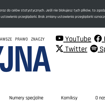
raz do celów statystycznych. Jeśli nie blokujesz tych plików, to zgadz
 ustawienia przeglądarki. Brak zmiany ustawienia przeglądarki oznac
YouTube
Twitter
S
Numery specjalne
Komiksy
O na