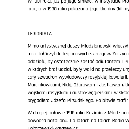
W 1931 roku, już po jego śmierci, w Instytucie
prac, a w 1938 roku pokazano jego tkaniny (kilimy
LEGIONISTA
Mimo artystycznej duszy Młodzianowski włączył s
roku dołączył do legionowych szeregów. Zaczyn
oddziału, by ostatecznie zostać adiutantem I Pu
w których brał udział, były walki na przełęczy Ch
cały szwadron wywiadowczy rosyjskiej kawalerii.
Marcinkowicami, Nidą, Ożarowem i Jastkowem. Uc
wojskami rosyjskimi i austro-węgierskimi, w sk
brygadiera Józefa Piłsudskiego. Po bitwie traf
W drugiej połowie 1918 roku Kazimierz Młodzian
dowódca batalionu. Po latach na falach Radia 
Tokarzewski-Karasewicz: