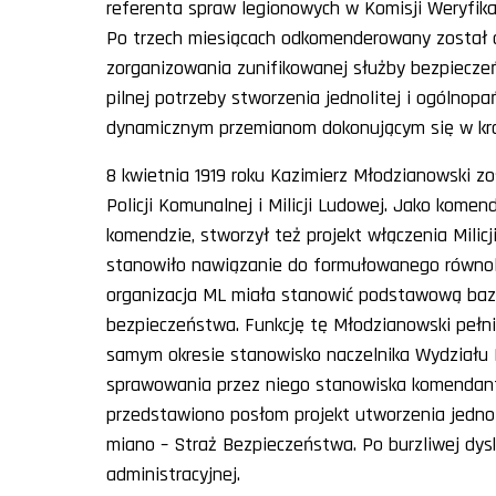
referenta spraw legionowych w Komisji Weryfika
Po trzech miesiącach odkomenderowany został 
zorganizowania zunifikowanej służby bezpieczeń
pilnej potrzeby stworzenia jednolitej i ogólnop
dynamicznym przemianom dokonującym się w kraj
8 kwietnia 1919 roku Kazimierz Młodzianowski
Policji Komunalnej i Milicji Ludowej. Jako kom
komendzie, stworzył też projekt włączenia Milic
stanowiło nawiązanie do formułowanego równol
organizacja ML miała stanowić podstawową bazę 
bezpieczeństwa. Funkcję tę Młodzianowski pełni
samym okresie stanowisko naczelnika Wydziału P
sprawowania przez niego stanowiska komendanta
przedstawiono posłom projekt utworzenia jednolite
miano – Straż Bezpieczeństwa. Po burzliwej dysku
administracyjnej.