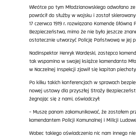
Wkrótce po tym Młodzianowskiego odwołano ze 
powrócił do służby w wojsku i został skierowan
17 czerwca 1919 r. rozwiązano Komendę Główną P
Bezpieczeństwa, mimo że nie było jeszcze znane
ostatecznie utworzyć Policję Państwową w jej p
Nadinspektor Henryk Wardęski, zastępca komend
tak wspomina w swojej książce komendanta Mło
w Naczelnej Inspekcji zjawił się kapitan piechot
Po kilku takich konferencjach w sprawach bezpie
nowej ustawy dla przyszłej Straży Bezpieczeńst
żegnając się z nami, oświadczył:
– Muszę panom zakomunikować, że zostałem pr
komendantem Policji Komunalnej i Milicji Ludowe
Wobec takiego oświadczenia nic nam innego nie 