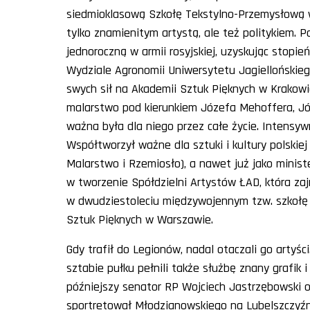
siedmioklasową Szkołę Tekstylno-Przemysłową w 
tylko znamienitym artystą, ale też politykiem.
jednoroczną w armii rosyjskiej, uzyskując stopie
Wydziale Agronomii Uniwersytetu Jagiellońskieg
swych sił na Akademii Sztuk Pięknych w Krakowie
malarstwo pod kierunkiem Józefa Mehoffera, Jó
ważna była dla niego przez całe życie. Intensywn
Współtworzył ważne dla sztuki i kultury polskie
Malarstwo i Rzemiosło), a nawet już jako minis
w tworzenie Spółdzielni Artystów ŁAD, która za
w dwudziestoleciu międzywojennym tzw. szkołę 
Sztuk Pięknych w Warszawie.
Gdy trafił do Legionów, nadal otaczali go artyś
sztabie pułku pełnili także służbę znany grafik 
późniejszy senator RP Wojciech Jastrzębowski or
sportretował Młodzianowskiego na Lubelszczyźn