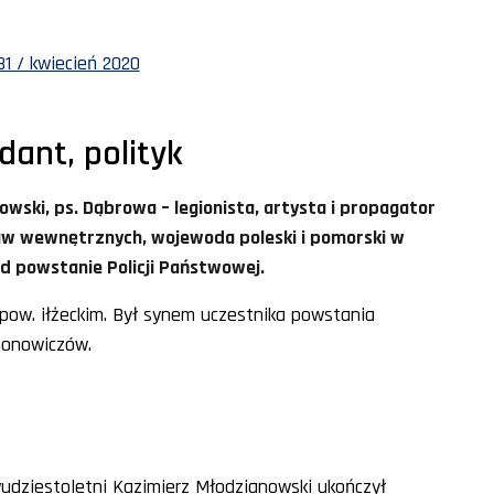
1 / kwiecień 2020
dant, polityk
wski, ps. Dąbrowa – legionista, artysta i propagator
raw wewnętrznych, wojewoda poleski i pomorski w
d powstanie Policji Państwowej.
w pow. iłżeckim. Był synem uczestnika powstania
ymonowiczów.
udziestoletni Kazimierz Młodzianowski ukończył