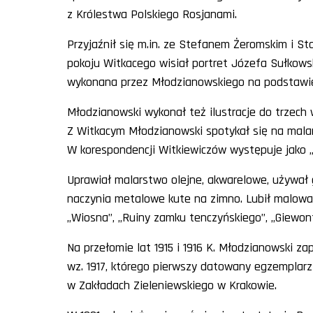
z Królestwa Polskiego Rosjanami.
Przyjaźnił się m.in. ze Stefanem Żeromskim i 
pokoju Witkacego wisiał portret Józefa Sułkowsk
wykonana przez Młodzianowskiego na podstawie
Młodzianowski wykonał też ilustracje do trzec
Z Witkacym Młodzianowski spotykał się na malar
W korespondencji Witkiewiczów występuje jako „
Uprawiał malarstwo olejne, akwarelowe, używał gw
naczynia metalowe kute na zimno. Lubił malować 
„Wiosna”, „Ruiny zamku tenczyńskiego”, „Giewont”
Na przełomie lat 1915 i 1916 K. Młodzianowski za
wz. 1917, którego pierwszy datowany egzemplarz
w Zakładach Zieleniewskiego w Krakowie.