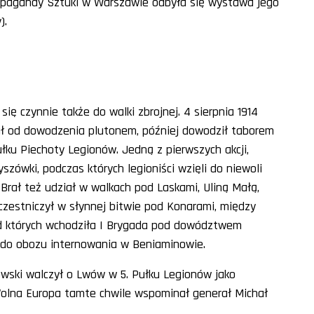
 Propagandy Sztuki w Warszawie odbyła się wystawa jego
).
ię czynnie także do walki zbrojnej. 4 sierpnia 1914
ał od dowodzenia plutonem, później dowodził taborem
łku Piechoty Legionów. Jedną z pierwszych akcji,
yszówki, podczas których legioniści wzięli do niewoli
 Brał też udział w walkach pod Laskami, Uliną Małą,
zestniczył w słynnej bitwie pod Konarami, między
ład których wchodziła I Brygada pod dowództwem
ił do obozu internowania w Beniaminowie.
owski walczył o Lwów w 5. Pułku Legionów jako
Wolna Europa tamte chwile wspominał generał Michał