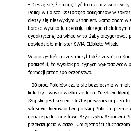
– Cieszę się, że mogę być tu razem z wami w ty
Policji w Polsce, kształcąca policjantów w zakres
cieszy się niezwykłym uznaniem. Sama znam wiel
bardzo wysoko ją oceniają. Dlatego chciałabym n
dydaktycznej za wkład w to, żeby przygotować pol
powiedziała minister SWiA Elżbieta Witek.
W uroczystości uczestniczył także zastępca Kom
podkreślił, że wysiłek policyjnych wykładowców p
formacji przez społeczeństwo.
– 98 proc. Polaków czuje się bezpiecznie w miejs
koledzy – wasza wielka zasługa. Te słowa kieruję
Słupsku jest sercem służby prewencyjnej i za t
własnym, kierownictwa polskiej Policji, a przed
gen. insp. dr. Jarosława Szymczyka. Szanowni P
przekazujecie wiedzę i umiejętności słuchaczo