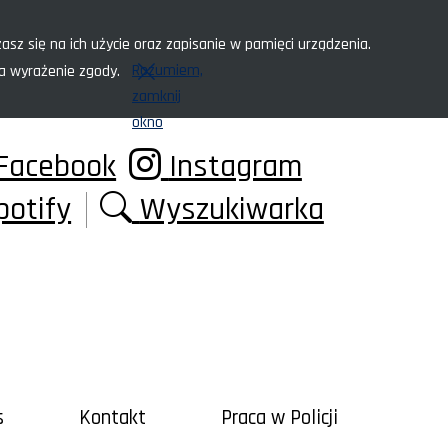
asz się na ich użycie oraz zapisanie w pamięci urządzenia.
Rozumiem,
za wyrażenie zgody.
zamknij
okno
Facebook
Instagram
potify
Wyszukiwarka
s
Kontakt
Praca w Policji