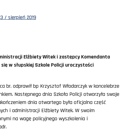
3 / sierpień 2019
inistracji Elżbiety Witek i zastępcy Komendanta
się w słupskiej Szkole Policji uroczystości
pca br. odprawił bp Krzysztof Włodarczyk w koncelebrze
nkiem. Następnego dnia Szkoła Policji otworzyła swoje
kończeniem dnia otwartego była oficjalna część
ch i administracji Elżbiety Witek. W swoim
nnymi na wagę policyjnego wyszkolenia i
dr.