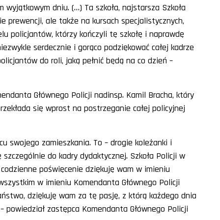
m wyjątkowym dniu. (…) Ta szkoła, najstarsza Szkoła
ie prewencji, ale także na kursach specjalistycznych,
u policjantów, którzy kończyli tę szkołę i naprawdę
iezwykle serdecznie i gorąco podziękować całej kadrze
icjantów do roli, jaką pełnić będą na co dzień –
endanta Głównego Policji nadinsp. Kamil Bracha, który
rzekłada się wprost na postrzeganie całej policyjnej
cu swojego zamieszkania. To – drogie koleżanki i
 szczególnie do kadry dydaktycznej. Szkoła Policji w
o codzienne poświęcenie dziękuję wam w imieniu
e wszystkim w imieniu Komendanta Głównego Policji
aństwo, dziękuję wam za tę pasję, z którą każdego dnia
m – powiedział zastępca Komendanta Głównego Policji