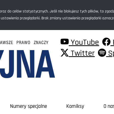
raz do celów statystycznych. Jeśli nie blokujesz tych plików, to zgadz
 ustawienia przeglądarki. Brak zmiany ustawienia przeglądarki oznac
YouTube
Twitter
S
Numery specjalne
Komiksy
O na