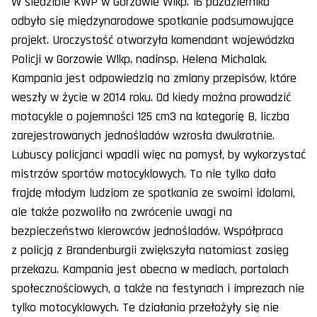
W siedzibie KWP w Gorzowie Wlkp. 16 października
odbyło się międzynarodowe spotkanie podsumowujące
projekt. Uroczystość otworzyła komendant wojewódzka
Policji w Gorzowie Wlkp. nadinsp. Helena Michalak.
Kampania jest odpowiedzią na zmiany przepisów, które
weszły w życie w 2014 roku. Od kiedy można prowadzić
motocykle o pojemności 125 cm3 na kategorię B, liczba
zarejestrowanych jednośladów wzrosła dwukrotnie.
Lubuscy policjanci wpadli więc na pomysł, by wykorzystać
mistrzów sportów motocyklowych. To nie tylko dało
frajdę młodym ludziom ze spotkania ze swoimi idolami,
ale także pozwoliło na zwrócenie uwagi na
bezpieczeństwo kierowców jednośladów. Współpraca
z policją z Brandenburgii zwiększyła natomiast zasięg
przekazu. Kampania jest obecna w mediach, portalach
społecznościowych, a także na festynach i imprezach nie
tylko motocyklowych. Te działania przełożyły się nie