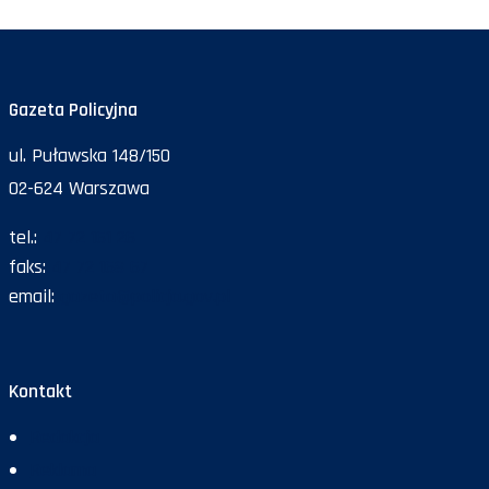
Gazeta Policyjna
ul. Puławska 148/150
02-624 Warszawa
tel.:
47 72 161 26
faks:
47 72 168 67
email:
gazeta@policja.gov.pl
Kontakt
Redakcja
Reklama