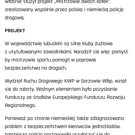
właśnie służył projekt „Mistrzowie dwóch kółek”,
zrealizowany wspólnie przez polską i niemiecką policję
drogową.
PROJEKT
W województwie lubuskim są silne kluby żużlowe
z utytułowanymi zawodnikami. Narodził się więc pomysł,
by mistrzowie sportu pomogli w poprawie
bezpieczeństwa na drogach.
Wydział Ruchu Drogowego KWP w Gorzowie Wlkp. wziął
się do roboty. Ważnym elementem było pozyskanie
funduszy ze środków Europejskiego Funduszu Rozwoju
Regionalnego.
Ponieważ po stronie niemieckiej także zdiagnozowano
problem z bezpieczeństwem kierowców jednośladów,
tamtejsza policja postanowiła przyłączyć się do