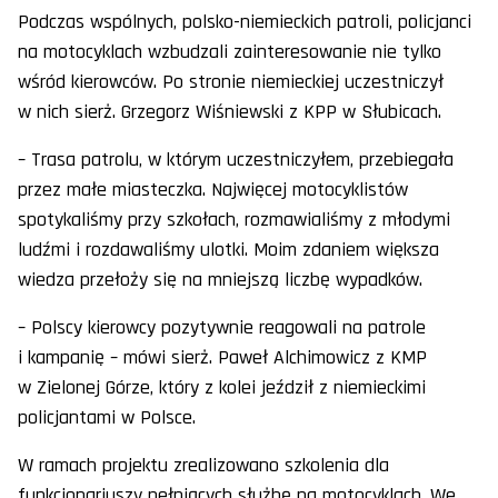
Podczas wspólnych, polsko-niemieckich patroli, policjanci
na motocyklach wzbudzali zainteresowanie nie tylko
wśród kierowców. Po stronie niemieckiej uczestniczył
w nich sierż. Grzegorz Wiśniewski z KPP w Słubicach.
– Trasa patrolu, w którym uczestniczyłem, przebiegała
przez małe miasteczka. Najwięcej motocyklistów
spotykaliśmy przy szkołach, rozmawialiśmy z młodymi
ludźmi i rozdawaliśmy ulotki. Moim zdaniem większa
wiedza przełoży się na mniejszą liczbę wypadków.
– Polscy kierowcy pozytywnie reagowali na patrole
i kampanię – mówi sierż. Paweł Alchimowicz z KMP
w Zielonej Górze, który z kolei jeździł z niemieckimi
policjantami w Polsce.
W ramach projektu zrealizowano szkolenia dla
funkcjonariuszy pełniących służbę na motocyklach. We