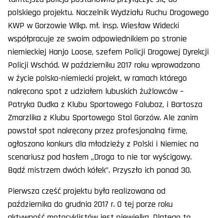
polskiego projektu. Naczelnik Wydziału Ruchu Drogowego
KWP w Gorzowie Wlkp. mł. insp. Wiesław Widecki
współpracuje ze swoim odpowiednikiem po stronie
niemieckiej Hanjo Loose, szefem Policji Drogowej Dyrekcji
Policji Wschód. W październiku 2017 roku wprowadzono
w życie polsko-niemiecki projekt, w ramach którego
nakręcono spot z udziałem lubuskich żużlowców –
Patryka Dudka z Klubu Sportowego Falubaz, i Bartosza
Zmarzlika z Klubu Sportowego Stal Gorzów. Ale zanim
powstał spot nakręcony przez profesjonalną firmę,
ogłoszono konkurs dla młodzieży z Polski i Niemiec na
scenariusz pod hasłem „Droga to nie tor wyścigowy.
Bądź mistrzem dwóch kółek”. Przyszło ich ponad 30.
Pierwsza część projektu była realizowana od
października do grudnia 2017 r. O tej porze roku
aktywność motocyklistów jest niewielka. Dlatego to