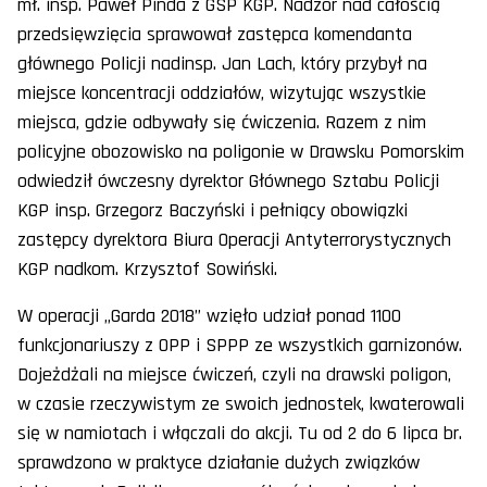
mł. insp. Paweł Pinda z GSP KGP. Nadzór nad całością
przedsięwzięcia sprawował zastępca komendanta
głównego Policji nadinsp. Jan Lach, który przybył na
miejsce koncentracji oddziałów, wizytując wszystkie
miejsca, gdzie odbywały się ćwiczenia. Razem z nim
policyjne obozowisko na poligonie w Drawsku Pomorskim
odwiedził ówczesny dyrektor Głównego Sztabu Policji
KGP insp. Grzegorz Baczyński i pełniący obowiązki
zastępcy dyrektora Biura Operacji Antyterrorystycznych
KGP nadkom. Krzysztof Sowiński.
W operacji „Garda 2018” wzięło udział ponad 1100
funkcjonariuszy z OPP i SPPP ze wszystkich garnizonów.
Dojeżdżali na miejsce ćwiczeń, czyli na drawski poligon,
w czasie rzeczywistym ze swoich jednostek, kwaterowali
się w namiotach i włączali do akcji. Tu od 2 do 6 lipca br.
sprawdzono w praktyce działanie dużych związków