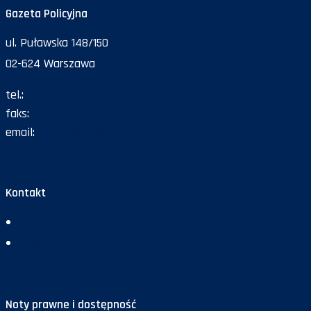
Gazeta Policyjna
ul. Puławska 148/150
02-624 Warszawa
tel.:
47 72 161 26
faks:
47 72 168 67
email:
gazeta@policja.gov.pl
Kontakt
Redakcja
Reklama
Noty prawne i dostępność