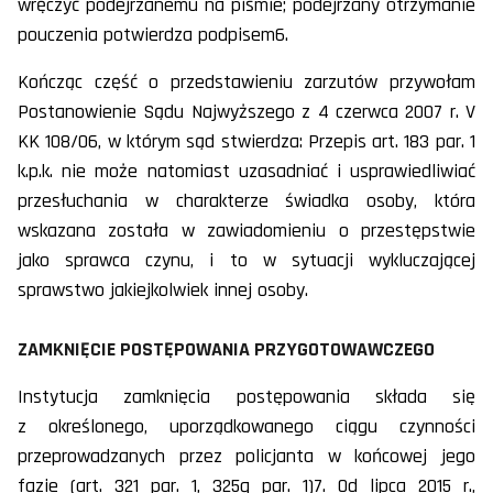
wręczyć podejrzanemu na piśmie; podejrzany otrzymanie
pouczenia potwierdza podpisem6.
Kończąc część o przedstawieniu zarzutów przywołam
Postanowienie Sądu Najwyższego z 4 czerwca 2007 r. V
KK 108/06, w którym sąd stwierdza: Przepis art. 183 par. 1
k.p.k. nie może natomiast uzasadniać i usprawiedliwiać
przesłuchania w charakterze świadka osoby, która
wskazana została w zawiadomieniu o przestępstwie
jako sprawca czynu, i to w sytuacji wykluczającej
sprawstwo jakiejkolwiek innej osoby.
ZAMKNIĘCIE POSTĘPOWANIA PRZYGOTOWAWCZEGO
Instytucja zamknięcia postępowania składa się
z określonego, uporządkowanego ciągu czynności
przeprowadzanych przez policjanta w końcowej jego
fazie (art. 321 par. 1, 325g par. 1)7. Od lipca 2015 r.,