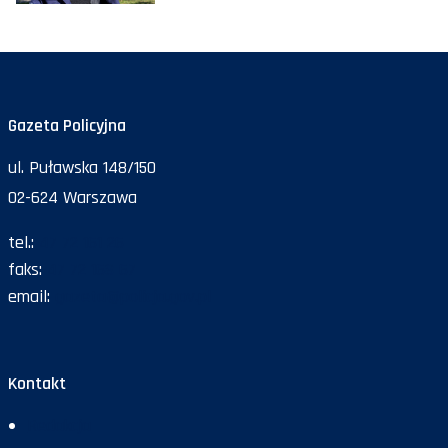
Gazeta Policyjna
ul. Puławska 148/150
02-624 Warszawa
tel.:
47 72 161 26
faks:
47 72 168 67
email:
gazeta@policja.gov.pl
Kontakt
Redakcja