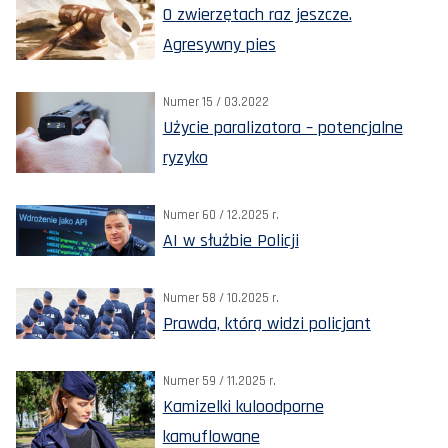
O zwierzętach raz jeszcze.
Agresywny pies
Numer 15 / 03.2022
Użycie paralizatora – potencjalne
ryzyko
Numer 60 / 12.2025 r.
AI w służbie Policji
Numer 58 / 10.2025 r.
Prawda, którą widzi policjant
Numer 59 / 11.2025 r.
Kamizelki kuloodporne
kamuflowane