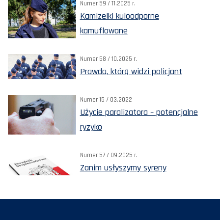
Numer 59 / 11.2025 r.
Kamizelki kuloodporne
kamuflowane
Numer 58 / 10.2025 r.
Prawda, którą widzi policjant
Numer 15 / 03.2022
Użycie paralizatora – potencjalne
ryzyko
Numer 57 / 09.2025 r.
Zanim usłyszymy syreny