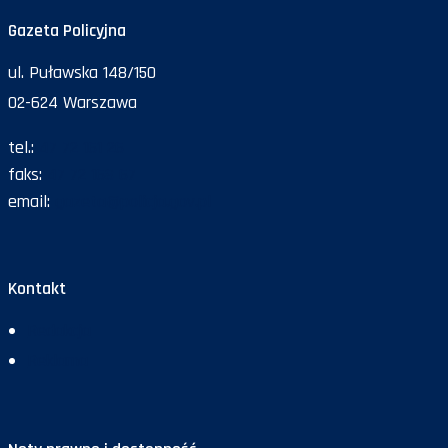
Gazeta Policyjna
ul. Puławska 148/150
02-624 Warszawa
tel.:
47 72 161 26
faks:
47 72 168 67
email:
gazeta@policja.gov.pl
Kontakt
Redakcja
Reklama