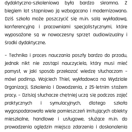
dydaktyczno-szkoleniowa była bardzo skromna. Z
biegiem lat stopniowo ją wzbogacano i modernizowano.
Dziś szkoła może poszczycić się m.in. salą wykładową,
konferencyjną i pracowniami specjalistycznymi, które
wyposażone są w nowoczesny sprzęt audiowizualny i
środki dydaktyczne.
– Technika i proces nauczania poszły bardzo do przodu,
jednak nikt nie zastąpi nauczyciela, który musi mieć
pomysł, w jaki sposób przekazać wiedzę słuchaczom –
mówi podinsp. Wojciech Thiel, wykładowca na Wydziale
Organizacji, Szkolenia i Dowodzenia, z 25-letnim stażem
pracy. – Dzisiaj słuchacze chętniej uczą się podczas zajęć
praktycznych i symulacyjnych, dlatego szkoła
wygospodarowała wiele pomieszczeń imitujących obiekty
mieszkalne, handlowe i usługowe, służące m.in. do
prowadzenia oględzin miejsca zdarzenia i doskonalenia